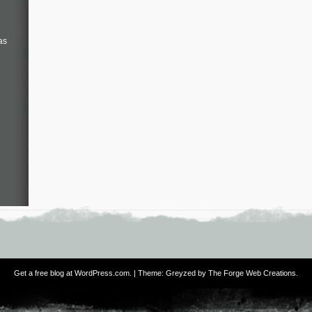
as
Get a free blog at WordPress.com
. | Theme: Greyzed by
The Forge Web Creations
.