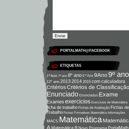
PORTALMATH@FACEBOOK
ETIQUETAS
9º ano
9Ano
8º ano
9.º Ano
1ª fase
7º ano
com calculadora
2013
2014
12º ano
2015
Critérios de Classificaçã
Critérios
Enunciado
Exame
Enunciados
exercicios
Exames
Exercícios de Matemática
Fichas de
ficha de trabalho
Fichas de Avaliação
Trabalho
Fichas Formativas Matemática
Informações
Matemática
Matemátic
MACS
A
Matemática B
PortalMath
Novo Programa