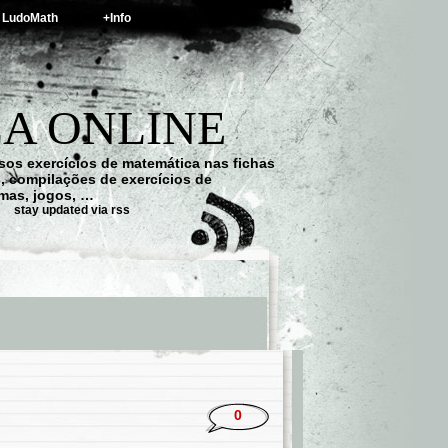
LudoMath
+Info
A ONLINE
os exercícios de matemática nas fichas
s, compilações de exercícios de
emas, jogos, …
stay updated via rss
0