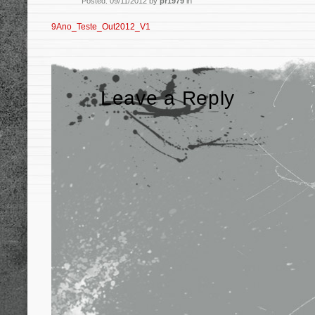
Posted: 09/11/2012 by
pr1979
in
9Ano_Teste_Out2012_V1
Leave a Reply