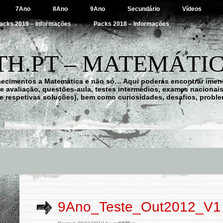
7Ano
8Ano
9Ano
Secundário
Vídeos
acks 2019 – Informações
Packs 2018 – Informações
H.PT – MATEMÁTIC
hecimentos a Matemática e não só… Aqui poderás encontrar imens
 de avaliação, questões-aula, testes intermédios, exames nacionai
e respetivas soluções), bem como curiosidades, desafios, probl
9Ano_Teste_Out2012_V1