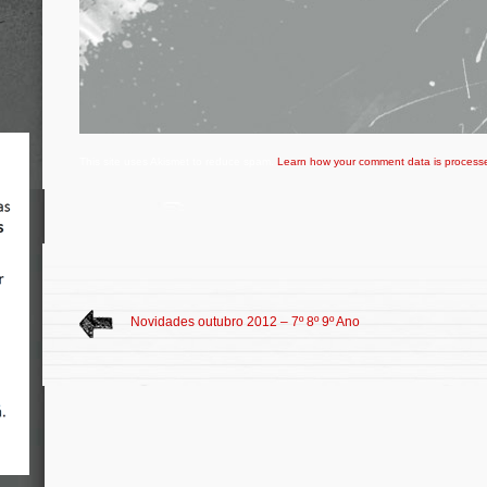
This site uses Akismet to reduce spam.
Learn how your comment data is process
Novidades outubro 2012 – 7º 8º 9º Ano