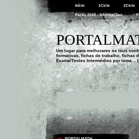
Início
1Ciclo
2Ciclo
Packs 2020 – Informações
P
PORTALMAT
Um lugar para melhorares os teus con
formativas, fichas de trabalho, fichas
Exame/Testes Intermédios por tema… (
PORTALMATH