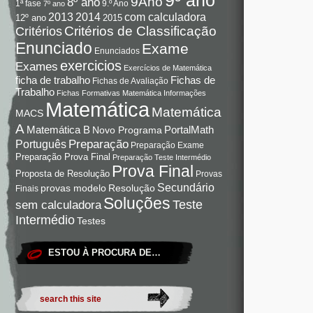
9Ano
8º ano
9.º Ano
1ª fase
7º ano
com calculadora
2013
2014
12º ano
2015
Critérios de Classificação
Critérios
Enunciado
Exame
Enunciados
exercicios
Exames
Exercícios de Matemática
Fichas de
ficha de trabalho
Fichas de Avaliação
Trabalho
Fichas Formativas Matemática
Informações
Matemática
Matemática
MACS
A
Matemática B
PortalMath
Novo Programa
Preparação
Português
Preparação Exame
Preparação Prova Final
Preparação Teste Intermédio
Prova Final
Proposta de Resolução
Provas
Secundário
Resolução
provas modelo
Finais
Soluções
Teste
sem calculadora
Intermédio
Testes
ESTOU À PROCURA DE…