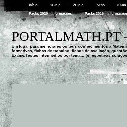
Início
1Ciclo
2Ciclo
7Ano
8Ano
Packs 2020 – Informações
Packs 2019 – Informaçõe
PORTALMATH.PT 
Um lugar para melhorares os teus conhecimentos a Matemá
formativas, fichas de trabalho, fichas de avaliação, quest
Exame/Testes Intermédios por tema… (e respetivas soluçõe