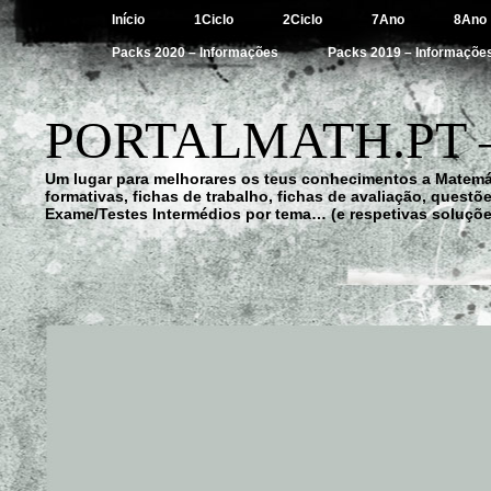
Início
1Ciclo
2Ciclo
7Ano
8Ano
Packs 2020 – Informações
Packs 2019 – Informaçõe
PORTALMATH.PT 
Um lugar para melhorares os teus conhecimentos a Matemá
formativas, fichas de trabalho, fichas de avaliação, quest
Exame/Testes Intermédios por tema… (e respetivas soluçõe