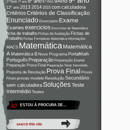
9Ano
8º ano
9.º Ano
1ª fase
7º ano
com calculadora
2013
2014
12º ano
2015
Critérios de Classificação
Critérios
Enunciado
Exame
Enunciados
exercicios
Exames
Exercícios de Matemática
Fichas de
ficha de trabalho
Fichas de Avaliação
Trabalho
Fichas Formativas Matemática
Informações
Matemática
Matemática
MACS
A
Matemática B
PortalMath
Novo Programa
Preparação
Português
Preparação Exame
Preparação Prova Final
Preparação Teste Intermédio
Prova Final
Proposta de Resolução
Provas
Secundário
Resolução
provas modelo
Finais
Soluções
Teste
sem calculadora
Intermédio
Testes
ESTOU À PROCURA DE…