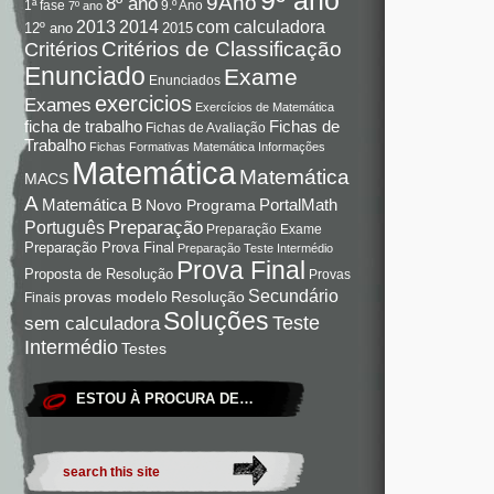
9Ano
8º ano
9.º Ano
1ª fase
7º ano
com calculadora
2013
2014
12º ano
2015
Critérios de Classificação
Critérios
Enunciado
Exame
Enunciados
exercicios
Exames
Exercícios de Matemática
Fichas de
ficha de trabalho
Fichas de Avaliação
Trabalho
Fichas Formativas Matemática
Informações
Matemática
Matemática
MACS
A
Matemática B
PortalMath
Novo Programa
Preparação
Português
Preparação Exame
Preparação Prova Final
Preparação Teste Intermédio
Prova Final
Proposta de Resolução
Provas
Secundário
Resolução
provas modelo
Finais
Soluções
Teste
sem calculadora
Intermédio
Testes
ESTOU À PROCURA DE…