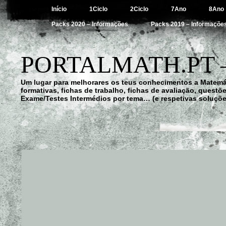
Início
1Ciclo
2Ciclo
7Ano
8Ano
Packs 2020 – Informações
Packs 2019 – Informaçõe
PORTALMATH.PT 
Um lugar para melhorares os teus conhecimentos a Matemá
formativas, fichas de trabalho, fichas de avaliação, quest
Exame/Testes Intermédios por tema… (e respetivas soluçõe