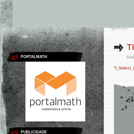
T
PORTALMATH
Post
TI_MatA11
PUBLICIDADE