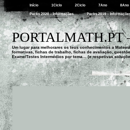
Início
1Ciclo
2Ciclo
7Ano
8Ano
Packs 2020 – Informações
Packs 2019 – Informaçõe
PORTALMATH.PT 
Um lugar para melhorares os teus conhecimentos a Matemá
formativas, fichas de trabalho, fichas de avaliação, quest
Exame/Testes Intermédios por tema… (e respetivas soluçõe