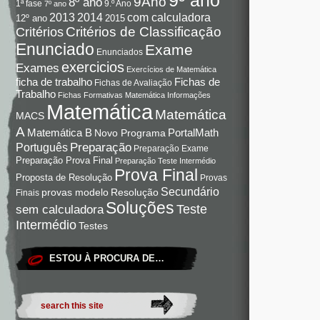
9Ano
8º ano
9.º Ano
1ª fase
7º ano
com calculadora
2013
2014
12º ano
2015
Critérios de Classificação
Critérios
Enunciado
Exame
Enunciados
exercicios
Exames
Exercícios de Matemática
Fichas de
ficha de trabalho
Fichas de Avaliação
Trabalho
Fichas Formativas Matemática
Informações
Matemática
Matemática
MACS
A
Matemática B
PortalMath
Novo Programa
Preparação
Português
Preparação Exame
Preparação Prova Final
Preparação Teste Intermédio
Prova Final
Proposta de Resolução
Provas
Secundário
Resolução
provas modelo
Finais
Soluções
Teste
sem calculadora
Intermédio
Testes
ESTOU À PROCURA DE…