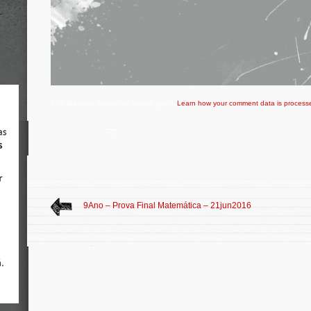
This site uses Akismet to reduce spam.
Learn how your comment data is process
9Ano – Prova Final Matemática – 21jun2016