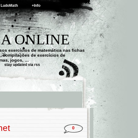
LudoMath
+Info
A ONLINE
os exercícios de matemática nas fichas
s, compilações de exercícios de
emas, jogos, …
stay updated via rss
net
0