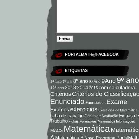
PORTALMATH@FACEBOOK
ETIQUETAS
9º ano
9Ano
8º ano
9.º Ano
1ª fase
7º ano
com calculadora
2013
2014
12º ano
2015
Critérios de Classificaçã
Critérios
Enunciado
Exame
Enunciados
exercicios
Exames
Exercícios de Matemática
Fichas de
ficha de trabalho
Fichas de Avaliação
Trabalho
Fichas Formativas Matemática
Informações
Matemática
Matemátic
MACS
A
Matemática B
PortalMath
Novo Programa