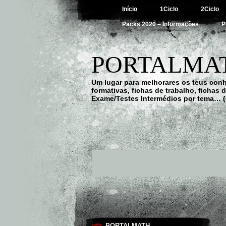
Início
1Ciclo
2Ciclo
Packs 2020 – Informações
P
PORTALMAT
Um lugar para melhorares os teus con
formativas, fichas de trabalho, fichas
Exame/Testes Intermédios por tema… (
PORTALMATH