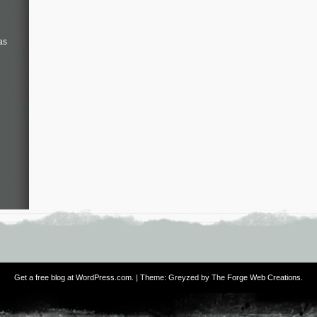
as
Get a free blog at WordPress.com
. | Theme: Greyzed by
The Forge Web Creations
.