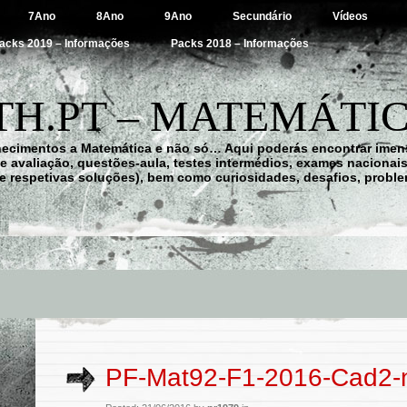
7Ano
8Ano
9Ano
Secundário
Vídeos
acks 2019 – Informações
Packs 2018 – Informações
H.PT – MATEMÁTIC
hecimentos a Matemática e não só… Aqui poderás encontrar imens
 de avaliação, questões-aula, testes intermédios, exames nacionai
e respetivas soluções), bem como curiosidades, desafios, probl
PF-Mat92-F1-2016-Cad2-