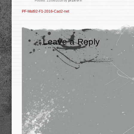
Posted: 21/06/2016 by
pr1979
in
PF-Mat92-F1-2016-Cad2-net
Leave a Reply