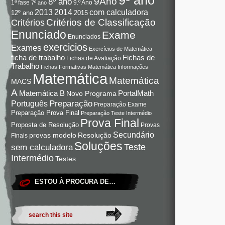
9Ano
8º ano
9.º Ano
1ª fase
7º ano
com calculadora
2013
2014
12º ano
2015
Critérios de Classificação
Critérios
Enunciado
Exame
Enunciados
exercicios
Exames
Exercícios de Matemática
Fichas de
ficha de trabalho
Fichas de Avaliação
Trabalho
Fichas Formativas Matemática
Informações
Matemática
Matemática
MACS
A
Matemática B
PortalMath
Novo Programa
Preparação
Português
Preparação Exame
Preparação Prova Final
Preparação Teste Intermédio
Prova Final
Proposta de Resolução
Provas
Secundário
Resolução
provas modelo
Finais
Soluções
Teste
sem calculadora
Intermédio
Testes
ESTOU À PROCURA DE…