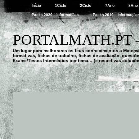
Início
1Ciclo
2Ciclo
7Ano
8Ano
Packs 2020 – Informações
Packs 2019 – Informaçõe
PORTALMATH.PT 
Um lugar para melhorares os teus conhecimentos a Matemá
formativas, fichas de trabalho, fichas de avaliação, quest
Exame/Testes Intermédios por tema… (e respetivas soluçõe