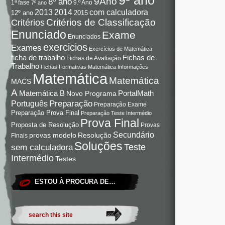
9Ano
8º ano
9.º Ano
1ª fase
7º ano
com calculadora
2013
2014
12º ano
2015
Critérios de Classificação
Critérios
Enunciado
Exame
Enunciados
exercicios
Exames
Exercícios de Matemática
Fichas de
ficha de trabalho
Fichas de Avaliação
Trabalho
Fichas Formativas Matemática
Informações
Matemática
Matemática
MACS
A
Matemática B
PortalMath
Novo Programa
Preparação
Português
Preparação Exame
Preparação Prova Final
Preparação Teste Intermédio
Prova Final
Proposta de Resolução
Provas
Secundário
Resolução
provas modelo
Finais
Soluções
Teste
sem calculadora
Intermédio
Testes
ESTOU À PROCURA DE…