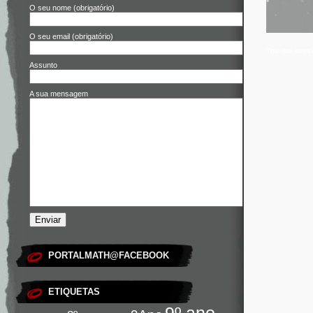
O seu nome (obrigatório)
O seu email (obrigatório)
This site use
Assunto
A sua mensagem
PORTALMATH@FACEBOOK
ETIQUETAS
9º ano