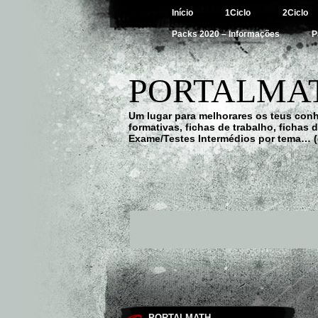
Início
1Ciclo
2Ciclo
Packs 2020 – Informações
P
PORTALMAT
Um lugar para melhorares os teus con
formativas, fichas de trabalho, fichas
Exame/Testes Intermédios por tema… (
PORTALMATH