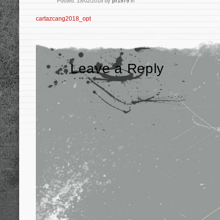
Posted: 15/02/2018 by
pr1979
in
cartazcang2018_opt
Leave a Reply