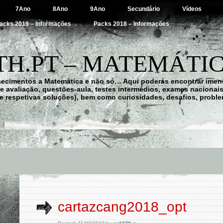
7Ano
8Ano
9Ano
Secundário
Vídeos
acks 2019 – Informações
Packs 2018 – Informações
H.PT – MATEMÁTIC
hecimentos a Matemática e não só… Aqui poderás encontrar imens
 de avaliação, questões-aula, testes intermédios, exames nacionai
e respetivas soluções), bem como curiosidades, desafios, probl
cartazcang2018_opt