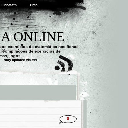
LudoMath
+Info
A ONLINE
os exercícios de matemática nas fichas
s, compilações de exercícios de
emas, jogos, …
stay updated via rss
0