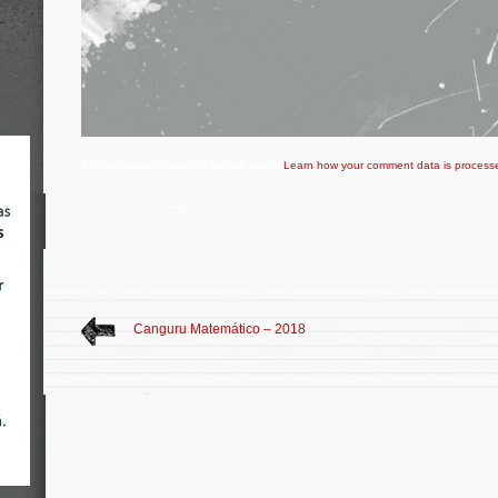
This site uses Akismet to reduce spam.
Learn how your comment data is process
Canguru Matemático – 2018