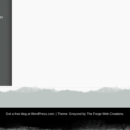
as
Get a free blog at WordPress.com
. | Theme: Greyzed by
The Forge Web Creations
.