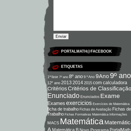
PORTALMATH@FACEBOOK
ETIQUETAS
9º ano
9Ano
8º ano
9.º Ano
1ª fase
7º ano
com calculadora
2013
2014
12º ano
2015
Critérios de Classificaçã
Critérios
Enunciado
Exame
Enunciados
exercicios
Exames
Exercícios de Matemática
Fichas de
ficha de trabalho
Fichas de Avaliação
Trabalho
Fichas Formativas Matemática
Informações
Matemática
Matemátic
MACS
A
Matemática B
PortalMath
Novo Programa