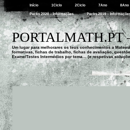
Início
1Ciclo
2Ciclo
7Ano
8Ano
Packs 2020 – Informações
Packs 2019 – Informaçõe
PORTALMATH.PT 
Um lugar para melhorares os teus conhecimentos a Matemá
formativas, fichas de trabalho, fichas de avaliação, quest
Exame/Testes Intermédios por tema… (e respetivas soluçõe