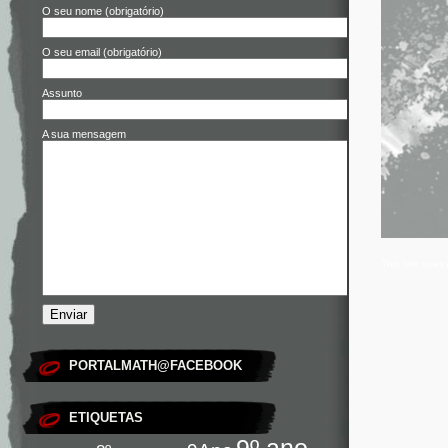
O seu nome (obrigatório)
O seu email (obrigatório)
Assunto
A sua mensagem
This site use
PORTALMATH@FACEBOOK
ETIQUETAS
9º ano