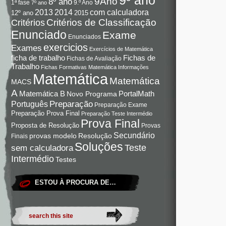
9Ano
8º ano
9.º Ano
1ª fase
7º ano
com calculadora
2013
2014
12º ano
2015
Critérios de Classificação
Critérios
Enunciado
Exame
Enunciados
exercicios
Exames
Exercícios de Matemática
Fichas de
ficha de trabalho
Fichas de Avaliação
Trabalho
Fichas Formativas Matemática
Informações
Matemática
Matemática
MACS
A
Matemática B
PortalMath
Novo Programa
Preparação
Português
Preparação Exame
Preparação Prova Final
Preparação Teste Intermédio
Prova Final
Proposta de Resolução
Provas
Secundário
Resolução
provas modelo
Finais
Soluções
Teste
sem calculadora
Intermédio
Testes
ESTOU À PROCURA DE…