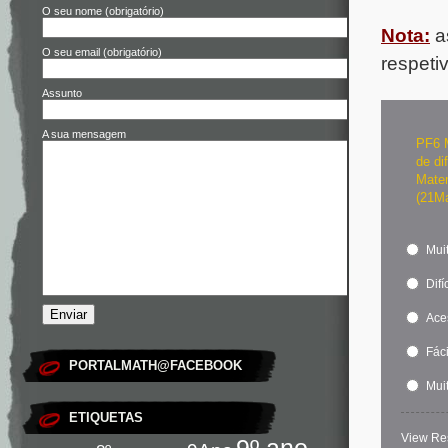
O seu nome (obrigatório)
Nota:
a
O seu email (obrigatório)
respeti
Assunto
A sua mensagem
PF6 M
de di
Matem
(21M
Muit
Difíc
Ace
Fáci
PORTALMATH@FACEBOOK
Muit
ETIQUETAS
View Re
9º ano