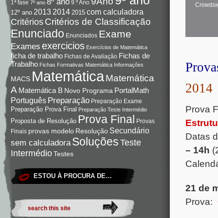
9Ano
8º ano
9.º Ano
1ª fase
7º ano
Crowdsi
com calculadora
2013
2014
12º ano
2015
Critérios de Classificação
Critérios
Enunciado
Exame
Enunciados
.
exercicios
Exames
Exercícios de Matemática
Fichas de
ficha de trabalho
Fichas de Avaliação
Trabalho
Provas
Fichas Formativas Matemática
Informações
Matemática
Matemática
MACS
2014
A
Matemática B
PortalMath
Novo Programa
Preparação
Português
Preparação Exame
Prova F
Preparação Prova Final
Preparação Teste Intermédio
Prova Final
Proposta de Resolução
Provas
Estrutu
Secundário
Resolução
provas modelo
Finais
Datas 
Soluções
Teste
sem calculadora
–
14h
(
Intermédio
Testes
Calendá
ESTOU À PROCURA DE…
21 de 
Prova: