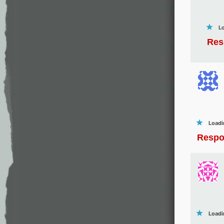
Lo
Res
Loadi
Respo
Loadi