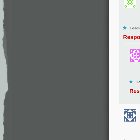
Loadi
Respo
Lo
Res