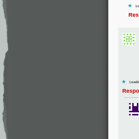
Lo
Res
Loadi
Respo