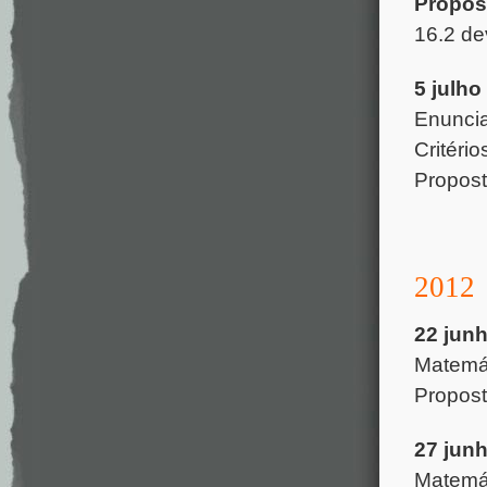
Propos
16.2 de
5 julho
Enunc
Critéri
Propos
2012
22 jun
Matemát
Propos
27 jun
Matemát