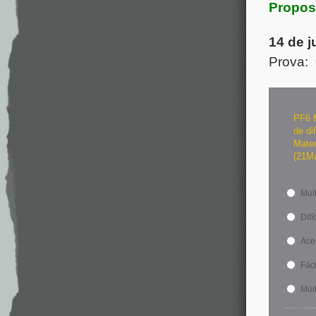
Propos
14 de j
Prova:
PF6 M
de di
Matem
(21M
Muit
Difíc
Ace
Fáci
Muit