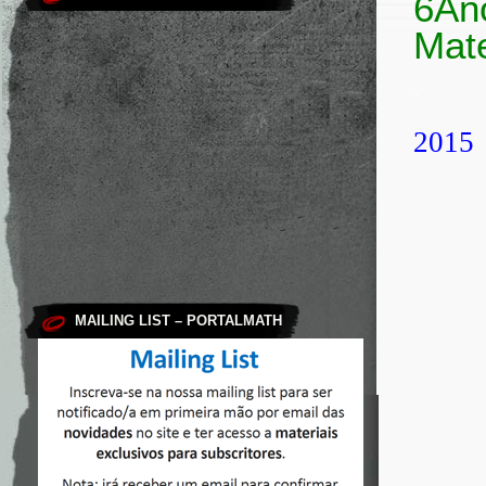
6An
Mat
.
2015
MAILING LIST – PORTALMATH