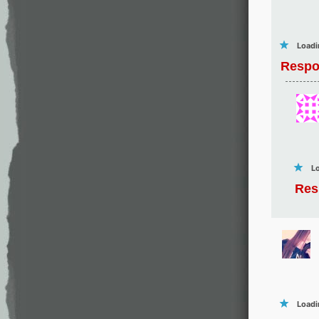
Loadi
Respo
Lo
Res
Loadi