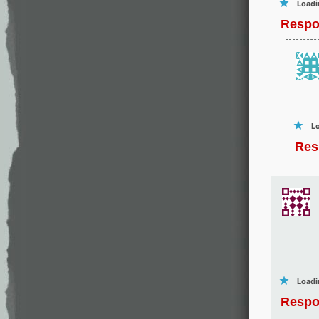
Loadi
Respo
Lo
Res
Loadi
Respo