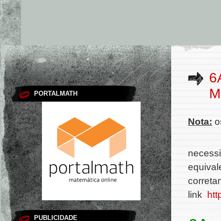
6
M
PORTALMATH
Nota:
os
necessi
equival
correta
link
htt
PUBLICIDADE