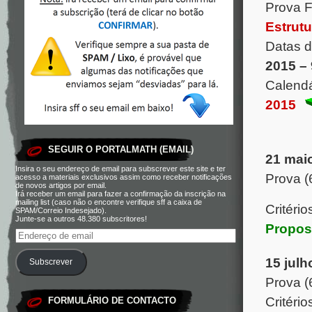
Prova F
Estrutu
Datas 
2015 –
Calendá
2015
SEGUIR O PORTALMATH (EMAIL)
21 mai
Insira o seu endereço de email para subscrever este site e ter
Prova (
acesso a materiais exclusivos assim como receber notificações
de novos artigos por email.
Irá receber um email para fazer a confirmação da inscrição na
mailing list (caso não o encontre verifique sff a caixa de
Critéri
SPAM/Correio Indesejado).
Junte-se a outros 48.380 subscritores!
Propos
15 julh
Subscrever
Prova (
Critério
FORMULÁRIO DE CONTACTO