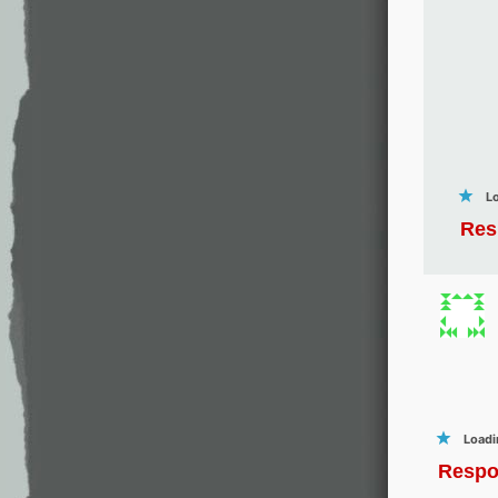
Lo
Res
Loadi
Respo