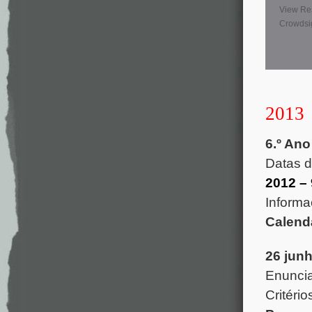
View Re
Crowdsi
2013
6.º Ano
Datas 
2012 –
Informa
Calend
26 jun
Enunc
Critéri