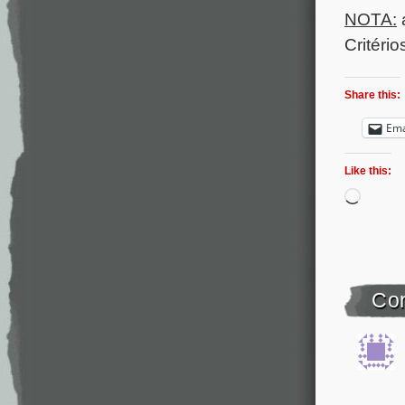
NOTA:
Critério
Share this:
Ema
Like this:
Co