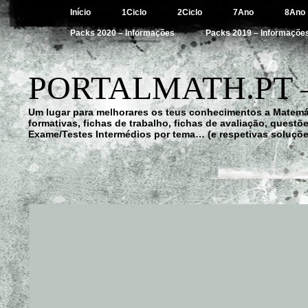
Início
1Ciclo
2Ciclo
7Ano
8Ano
Packs 2020 – Informações
Packs 2019 – Informaçõe
PORTALMATH.PT 
Um lugar para melhorares os teus conhecimentos a Matemá
formativas, fichas de trabalho, fichas de avaliação, quest
Exame/Testes Intermédios por tema… (e respetivas soluçõe