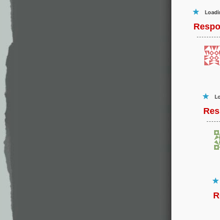
Loadi
Respo
Lo
Res
R