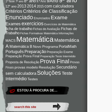
9Ano
8º ano
9.º Ano
1ª fase
7º ano
com calculadora
2013
2014
12º ano
2015
Critérios de Classificação
Critérios
Enunciado
Exame
Enunciados
exercicios
Exames
Exercícios de Matemática
Fichas de
ficha de trabalho
Fichas de Avaliação
Trabalho
Fichas Formativas Matemática
Informações
Matemática
Matemática
MACS
A
Matemática B
PortalMath
Novo Programa
Preparação
Português
Preparação Exame
Preparação Prova Final
Preparação Teste Intermédio
Prova Final
Proposta de Resolução
Provas
Secundário
Resolução
provas modelo
Finais
Soluções
Teste
sem calculadora
Intermédio
Testes
ESTOU À PROCURA DE…