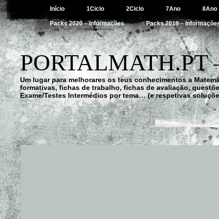
Início
1Ciclo
2Ciclo
7Ano
8Ano
Packs 2020 – Informações
Packs 2019 – Informaçõe
PORTALMATH.PT 
Um lugar para melhorares os teus conhecimentos a Matemá
formativas, fichas de trabalho, fichas de avaliação, quest
Exame/Testes Intermédios por tema… (e respetivas soluçõe