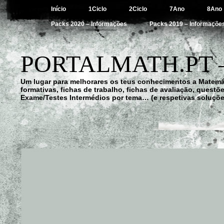
Início
1Ciclo
2Ciclo
7Ano
8Ano
Packs 2020 – Informações
Packs 2019 – Informaçõe
PORTALMATH.PT 
Um lugar para melhorares os teus conhecimentos a Matemá
formativas, fichas de trabalho, fichas de avaliação, quest
Exame/Testes Intermédios por tema… (e respetivas soluçõe