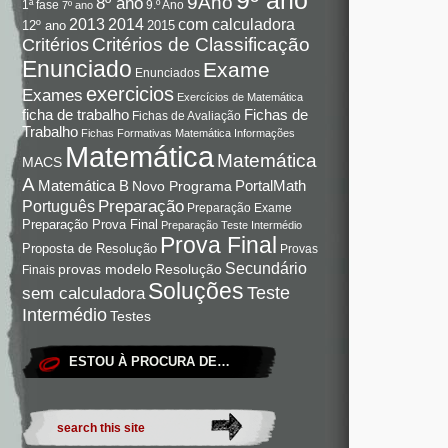
9Ano
8º ano
9.º Ano
1ª fase
7º ano
com calculadora
2013
2014
12º ano
2015
Critérios de Classificação
Critérios
Enunciado
Exame
Enunciados
exercicios
Exames
Exercícios de Matemática
Fichas de
ficha de trabalho
Fichas de Avaliação
Trabalho
Fichas Formativas Matemática
Informações
Matemática
Matemática
MACS
A
Matemática B
PortalMath
Novo Programa
Preparação
Português
Preparação Exame
Preparação Prova Final
Preparação Teste Intermédio
Prova Final
Proposta de Resolução
Provas
Secundário
Resolução
provas modelo
Finais
Soluções
Teste
sem calculadora
Intermédio
Testes
ESTOU À PROCURA DE…