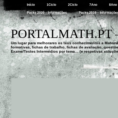
Início
1Ciclo
2Ciclo
7Ano
8Ano
Packs 2020 – Informações
Packs 2019 – Informaçõe
PORTALMATH.PT 
Um lugar para melhorares os teus conhecimentos a Matemá
formativas, fichas de trabalho, fichas de avaliação, quest
Exame/Testes Intermédios por tema… (e respetivas soluçõe