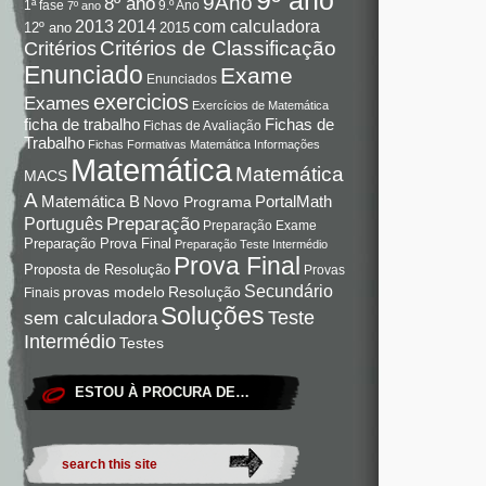
9Ano
8º ano
9.º Ano
1ª fase
7º ano
com calculadora
2013
2014
12º ano
2015
Critérios de Classificação
Critérios
Enunciado
Exame
Enunciados
exercicios
Exames
Exercícios de Matemática
Fichas de
ficha de trabalho
Fichas de Avaliação
Trabalho
Fichas Formativas Matemática
Informações
Matemática
Matemática
MACS
A
Matemática B
PortalMath
Novo Programa
Preparação
Português
Preparação Exame
Preparação Prova Final
Preparação Teste Intermédio
Prova Final
Proposta de Resolução
Provas
Secundário
Resolução
provas modelo
Finais
Soluções
Teste
sem calculadora
Intermédio
Testes
ESTOU À PROCURA DE…