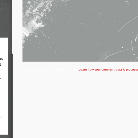
This site uses Akismet to reduce spam.
Learn how your comment data is process