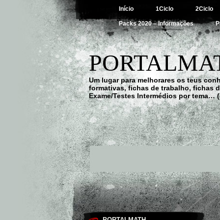
Início
1Ciclo
2Ciclo
Packs 2020 – Informações
P
PORTALMAT
Um lugar para melhorares os teus con
formativas, fichas de trabalho, fichas
Exame/Testes Intermédios por tema… (
PORTALMATH