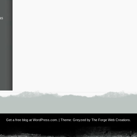
as
Get a free blog at WordPress.com
. | Theme: Greyzed by
The Forge Web Creations
.