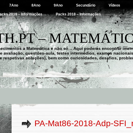
7Ano
8Ano
9Ano
Secundário
Vídeos
acks 2019 – Informações
Packs 2018 – Informações
H.PT – MATEMÁTIC
hecimentos a Matemática e não só… Aqui poderás encontrar imens
 de avaliação, questões-aula, testes intermédios, exames nacionai
e respetivas soluções), bem como curiosidades, desafios, probl
PA-Mat86-2018-Adp-SFI_