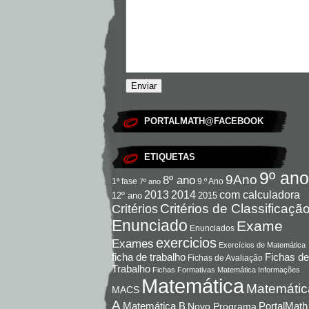
PORTALMATH@FACEBOOK
ETIQUETAS
9º ano
9Ano
8º ano
9.º Ano
1ª fase
7º ano
com calculadora
2013
2014
12º ano
2015
Critérios de Classificaçã
Critérios
Enunciado
Exame
Enunciados
exercicios
Exames
Exercícios de Matemática
Fichas de
ficha de trabalho
Fichas de Avaliação
Trabalho
Fichas Formativas Matemática
Informações
Matemática
Matemátic
MACS
A
Matemática B
PortalMath
Novo Programa