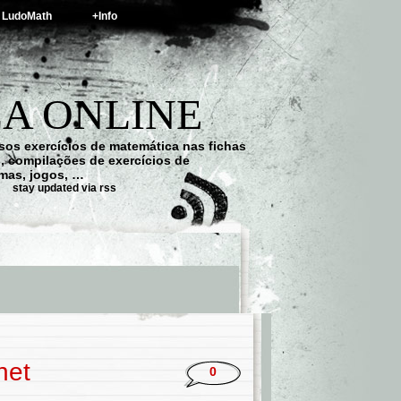
LudoMath
+Info
A ONLINE
os exercícios de matemática nas fichas
s, compilações de exercícios de
emas, jogos, …
stay updated via rss
net
0