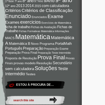
9Ano
8º ano
9.º Ano
1ª fase
7º ano
com calculadora
2013
2014
12º ano
2015
Critérios de Classificação
Critérios
Enunciado
Exame
Enunciados
exercicios
Exames
Exercícios de Matemática
Fichas de
ficha de trabalho
Fichas de Avaliação
Trabalho
Fichas Formativas Matemática
Informações
Matemática
Matemática
MACS
A
Matemática B
PortalMath
Novo Programa
Preparação
Português
Preparação Exame
Preparação Prova Final
Preparação Teste Intermédio
Prova Final
Proposta de Resolução
Provas
Secundário
Resolução
provas modelo
Finais
Soluções
Teste
sem calculadora
Intermédio
Testes
ESTOU À PROCURA DE…