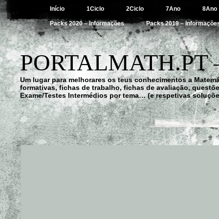
Início
1Ciclo
2Ciclo
7Ano
8Ano
Packs 2020 – Informações
Packs 2019 – Informaçõe
PORTALMATH.PT 
Um lugar para melhorares os teus conhecimentos a Matemá
formativas, fichas de trabalho, fichas de avaliação, quest
Exame/Testes Intermédios por tema… (e respetivas soluçõe