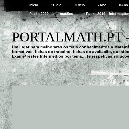
Início
1Ciclo
2Ciclo
7Ano
8Ano
Packs 2020 – Informações
Packs 2019 – Informaçõe
PORTALMATH.PT 
Um lugar para melhorares os teus conhecimentos a Matemá
formativas, fichas de trabalho, fichas de avaliação, quest
Exame/Testes Intermédios por tema… (e respetivas soluçõe