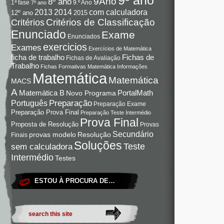
9Ano
8º ano
9.º Ano
1ª fase
7º ano
com calculadora
2013
2014
12º ano
2015
Critérios de Classificação
Critérios
Enunciado
Exame
Enunciados
exercicios
Exames
Exercícios de Matemática
Fichas de
ficha de trabalho
Fichas de Avaliação
Trabalho
Fichas Formativas Matemática
Informações
Matemática
Matemática
MACS
A
Matemática B
PortalMath
Novo Programa
Preparação
Português
Preparação Exame
Preparação Prova Final
Preparação Teste Intermédio
Prova Final
Proposta de Resolução
Provas
Secundário
Resolução
provas modelo
Finais
Soluções
Teste
sem calculadora
Intermédio
Testes
ESTOU À PROCURA DE…