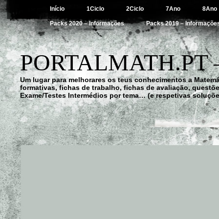
Início
1Ciclo
2Ciclo
7Ano
8Ano
Packs 2020 – Informações
Packs 2019 – Informaçõe
PORTALMATH.PT 
Um lugar para melhorares os teus conhecimentos a Matemá
formativas, fichas de trabalho, fichas de avaliação, quest
Exame/Testes Intermédios por tema… (e respetivas soluçõe