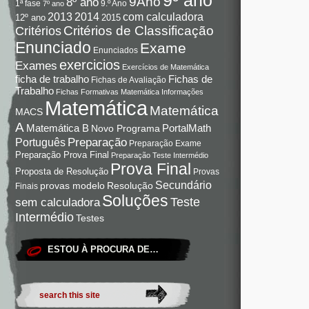
9Ano
8º ano
9.º Ano
1ª fase
7º ano
com calculadora
2013
2014
12º ano
2015
Critérios de Classificação
Critérios
Enunciado
Exame
Enunciados
exercicios
Exames
Exercícios de Matemática
Fichas de
ficha de trabalho
Fichas de Avaliação
Trabalho
Fichas Formativas Matemática
Informações
Matemática
Matemática
MACS
A
Matemática B
PortalMath
Novo Programa
Preparação
Português
Preparação Exame
Preparação Prova Final
Preparação Teste Intermédio
Prova Final
Proposta de Resolução
Provas
Secundário
Resolução
provas modelo
Finais
Soluções
Teste
sem calculadora
Intermédio
Testes
ESTOU À PROCURA DE…