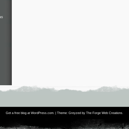
as
Get a free blog at WordPress.com
. | Theme: Greyzed by
The Forge Web Creations
.