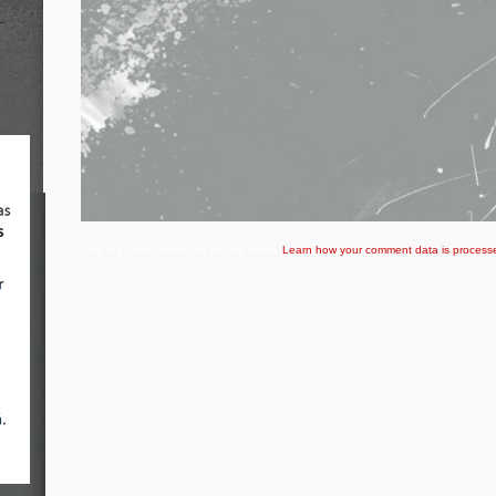
This site uses Akismet to reduce spam.
Learn how your comment data is process