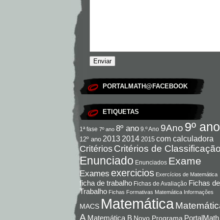
PORTALMATH@FACEBOOK
ETIQUETAS
9º ano
9Ano
8º ano
9.º Ano
1ª fase
7º ano
com calculadora
2013
2014
12º ano
2015
Critérios de Classificaçã
Critérios
Enunciado
Exame
Enunciados
exercicios
Exames
Exercícios de Matemática
Fichas de
ficha de trabalho
Fichas de Avaliação
Trabalho
Fichas Formativas Matemática
Informações
Matemática
Matemátic
MACS
A
Matemática B
PortalMath
Novo Programa