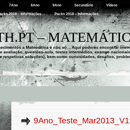
7Ano
8Ano
9Ano
Secundário
Vídeos
acks 2019 – Informações
Packs 2018 – Informações
H.PT – MATEMÁTIC
hecimentos a Matemática e não só… Aqui poderás encontrar imens
 de avaliação, questões-aula, testes intermédios, exames nacionai
e respetivas soluções), bem como curiosidades, desafios, probl
9Ano_Teste_Mar2013_V1