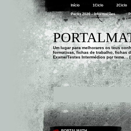
Início
1Ciclo
2Ciclo
Packs 2020 – Informações
P
PORTALMAT
Um lugar para melhorares os teus con
formativas, fichas de trabalho, fichas
Exame/Testes Intermédios por tema… (
PORTALMATH