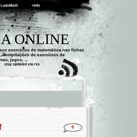
LudoMath
+Info
A ONLINE
os exercícios de matemática nas fichas
s, compilações de exercícios de
emas, jogos, …
stay updated via rss
f
0