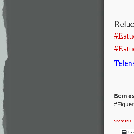
Relac
#Estu
#Estu
Tele
Bom es
#Fiqu
Share this:
Ema