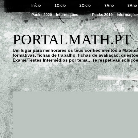
Início
1Ciclo
2Ciclo
7Ano
8Ano
Packs 2020 – Informações
Packs 2019 – Informaçõe
PORTALMATH.PT 
Um lugar para melhorares os teus conhecimentos a Matemá
formativas, fichas de trabalho, fichas de avaliação, quest
Exame/Testes Intermédios por tema… (e respetivas soluçõe