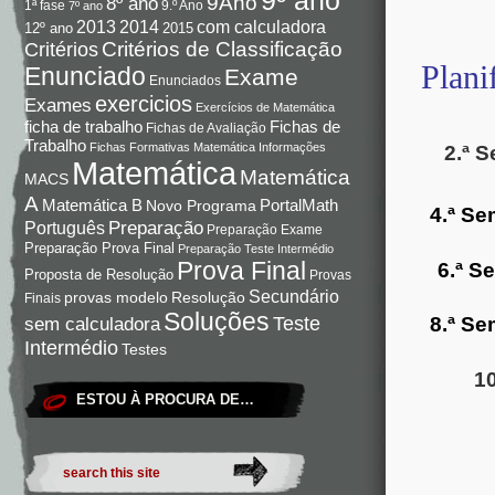
9Ano
8º ano
9.º Ano
1ª fase
7º ano
com calculadora
2013
2014
12º ano
2015
Critérios de Classificação
Critérios
Plani
Enunciado
Exame
Enunciados
exercicios
Exames
Exercícios de Matemática
Fichas de
ficha de trabalho
Fichas de Avaliação
Trabalho
Fichas Formativas Matemática
Informações
2.ª 
Matemática
Matemática
MACS
A
Matemática B
PortalMath
Novo Programa
4.ª S
Preparação
Português
Preparação Exame
Preparação Prova Final
Preparação Teste Intermédio
Prova Final
6.ª S
Proposta de Resolução
Provas
Secundário
Resolução
provas modelo
Finais
Soluções
Teste
8.ª S
sem calculadora
Intermédio
Testes
1
ESTOU À PROCURA DE…