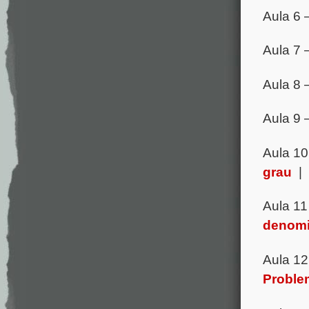
Aula 6 
Aula 7 
Aula 8 
Aula 9 
Aula 1
grau
|
Aula 11
denomi
Aula 1
Proble