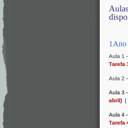
.
Aulas
dispo
.
.
1Ano
Aula 1 
Tarefa 
Aula 2 
Aula 3 
abril)
Aula 4 
Tarefa 