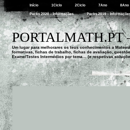
Início
1Ciclo
2Ciclo
7Ano
8Ano
Packs 2020 – Informações
Packs 2019 – Informaçõe
PORTALMATH.PT 
Um lugar para melhorares os teus conhecimentos a Matemá
formativas, fichas de trabalho, fichas de avaliação, quest
Exame/Testes Intermédios por tema… (e respetivas soluçõe