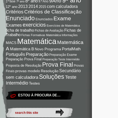
9Ano
8º ano
9.º Ano
1ª fase
7º ano
com calculadora
2013
2014
12º ano
2015
Critérios de Classificação
Critérios
Enunciado
Exame
Enunciados
exercicios
Exames
Exercícios de Matemática
Fichas de
ficha de trabalho
Fichas de Avaliação
Trabalho
Fichas Formativas Matemática
Informações
Matemática
Matemática
MACS
A
Matemática B
PortalMath
Novo Programa
Preparação
Português
Preparação Exame
Preparação Prova Final
Preparação Teste Intermédio
Prova Final
Proposta de Resolução
Provas
Secundário
Resolução
provas modelo
Finais
Soluções
Teste
sem calculadora
Intermédio
Testes
ESTOU À PROCURA DE…