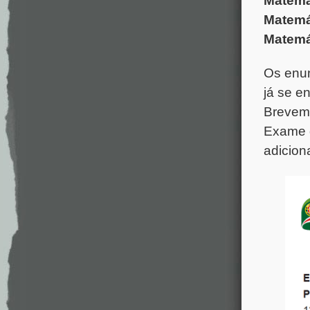
Matemá
Matemá
Matemát
Os enun
já se e
Breveme
Exame d
adicion