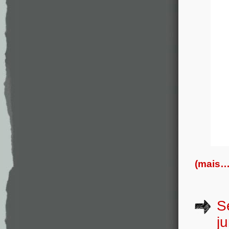
(mais…
S
j