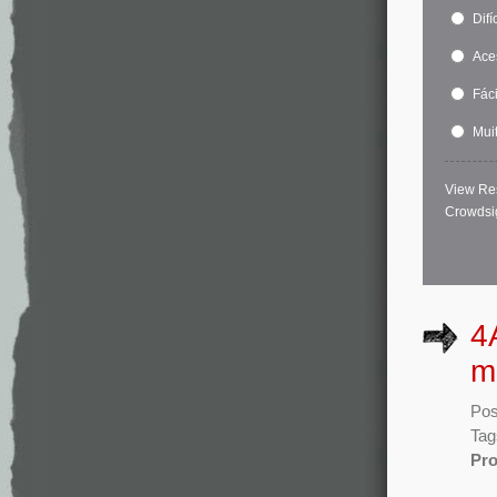
Difíc
Ace
Fáci
Muit
View Re
Crowdsi
4
m
Pos
Tag
Pro