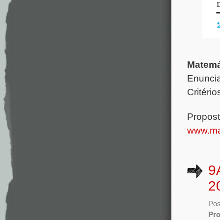
.
Matemá
Enunci
Critéri
Propos
www.ma
9
2
Pos
Pro