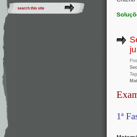
Soluçõ
S
j
Pos
Sec
Tag
Mat
Exam
.
1ª Fa
.