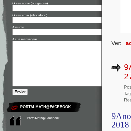
O seu nome (obrigatório)
O seu email (obrigatório)
Assunto
A sua mensagem
Ver:
a
9
2
Pos
Tag
Re
PORTALMATH@FACEBOOK
9Ano 
PortalMath@Facebook
2018