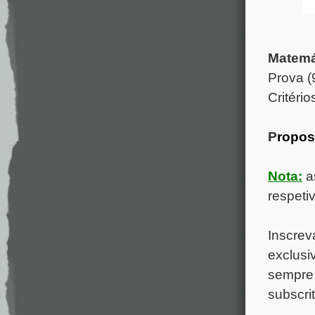
.
Matemát
Prova 
Critéri
P
ropos
.
Nota:
a
respeti
.
Inscrev
exclusi
sempre 
subscri