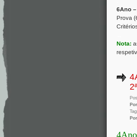
.
6Ano –
Prova (
Critério
.
..
Nota:
a
respeti
4
2
Pos
Po
Tag
Po
4Ano 