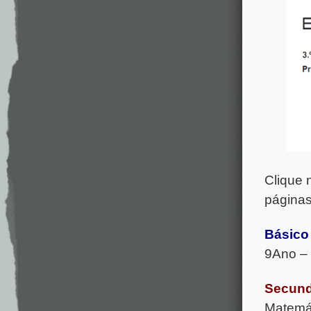
Clique 
páginas
Básico
9Ano – 
Secund
Matemát