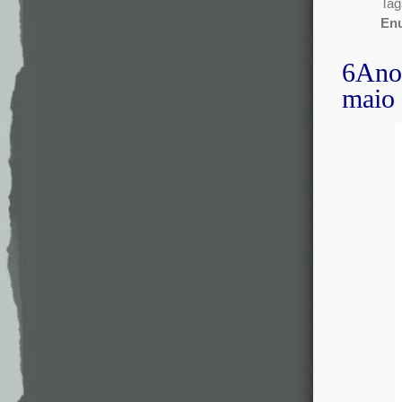
Tag
En
6Ano 
maio