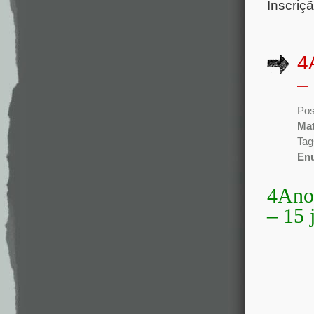
Inscriçã
4
–
Pos
Mat
Tag
En
4Ano 
– 15 