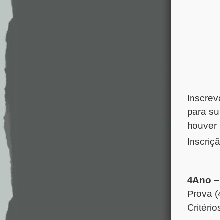
.
.
Inscrev
para su
houver 
Inscriçã
.
4Ano –
Prova (
Critério