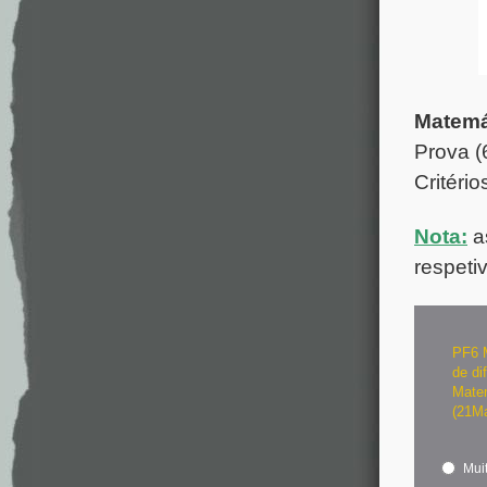
Matemá
Prova (
Critéri
Nota:
a
respeti
PF6 M
de di
Matem
(21M
Muit