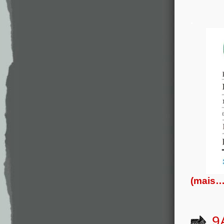
.
(mais…
9