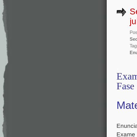
S
j
Pos
Sec
Tag
En
.
Exam
Fase
Mate
.
Enuncia
Exame