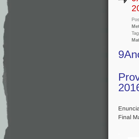
2
Pos
Met
Tag
Mat
9An
Prov
201
.
Enuncia
Final M
.