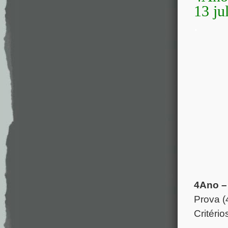
13 ju
.
4Ano –
Prova (
Critério
.