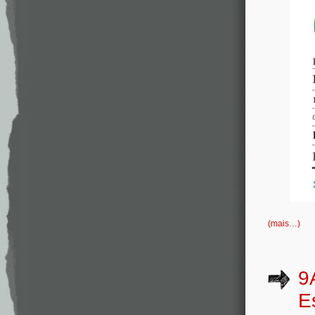
(mais…)
9
E