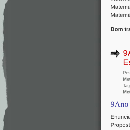
Matemát
Matemát
Bom tr
9
E
Pos
Met
Tag
Met
9Ano 
Enuncia
Propos