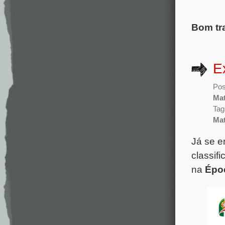
.
Bom tra
E
Pos
Mat
Tag
Mat
Já se e
classif
na
Épo