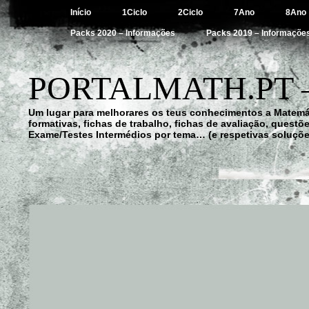
Início
1Ciclo
2Ciclo
7Ano
8Ano
Packs 2020 – Informações
Packs 2019 – Informaçõe
PORTALMATH.PT 
Um lugar para melhorares os teus conhecimentos a Matemá
formativas, fichas de trabalho, fichas de avaliação, quest
Exame/Testes Intermédios por tema… (e respetivas soluçõe