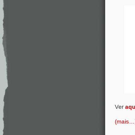
Ver
aqu
(mais…