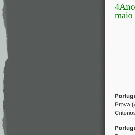
4Ano 
maio
Portug
Prova 
Critéri
Portug