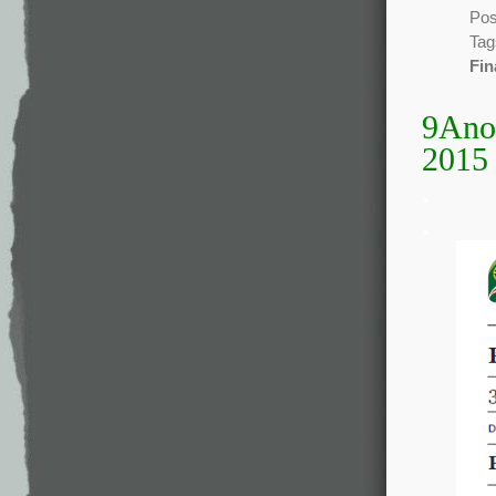
Pos
Tag
Fin
9Ano 
2015
.
.