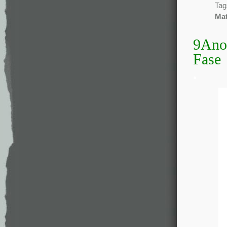
Tag
Mat
9Ano 
Fase
.