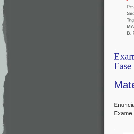
Pos
Sec
Tag
MA
B
,
.
Exam
Fase
Mate
.
Enuncia
Exame
.