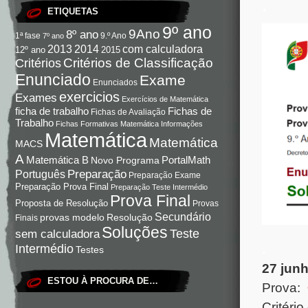
.
ETIQUETAS
9º ano
9Ano
8º ano
9.º Ano
1ª fase
7º ano
com calculadora
2013
2014
12º ano
2015
Critérios de Classificação
Critérios
Enunciado
Exame
Enunciados
exercicios
Exames
Exercícios de Matemática
Fichas de
ficha de trabalho
Fichas de Avaliação
Trabalho
Fichas Formativas Matemática
Informações
Matemática
Matemática
MACS
A
Matemática B
PortalMath
Novo Programa
Preparação
Português
Preparação Exame
Preparação Prova Final
Preparação Teste Intermédio
Prova Final
Proposta de Resolução
Provas
Secundário
Resolução
provas modelo
Finais
Soluções
Teste
sem calculadora
Intermédio
.
Testes
27 jun
ESTOU À PROCURA DE…
Prova:
Critéri