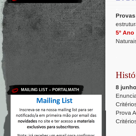
.
Provas
estrutur
5º Ano
Naturai
.
Histó
8 junh
MAILING LIST – PORTALMATH
Enunci
Critéri
Prova 
Critéri
.