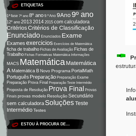
ETIQUETAS
9º ano
9Ano
8º ano
9.º Ano
1ª fase
7º ano
com calculadora
2013
2014
12º ano
2015
Critérios de Classificação
Critérios
Enunciado
Exame
Enunciados
exercicios
Exames
Exercícios de Matemática
Fichas de
ficha de trabalho
Fichas de Avaliação
Trabalho
Fichas Formativas Matemática
Informações
Pr
Matemática
Matemática
MACS
estrutu
A
Matemática B
PortalMath
Novo Programa
Preparação
Português
Preparação Exame
Preparação Prova Final
Preparação Teste Intermédio
Prova Final
Inf
Proposta de Resolução
Provas
Secundário
Resolução
provas modelo
Finais
alu
Soluções
Teste
sem calculadora
Intermédio
Testes
Ins
ESTOU À PROCURA DE…
.