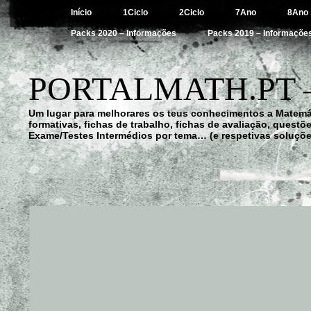
Início
1Ciclo
2Ciclo
7Ano
8Ano
Packs 2020 – Informações
Packs 2019 – Informaçõe
PORTALMATH.PT 
Um lugar para melhorares os teus conhecimentos a Matemá
formativas, fichas de trabalho, fichas de avaliação, quest
Exame/Testes Intermédios por tema… (e respetivas soluçõe