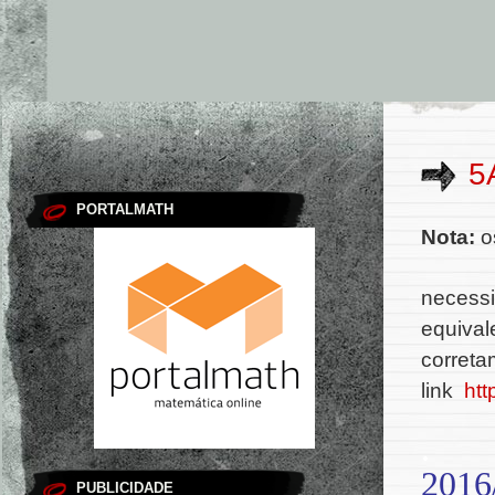
5
PORTALMATH
Nota:
os
necessi
equival
correta
link
htt
.
2016
PUBLICIDADE