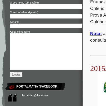
Enunci
O seu nome (obrigatório)
Critério
O seu email (obrigatório)
Prova 
Critéri
Assunto
A sua mensagem
Nota:
a
consulta
.
.
2015
PORTALMATH@FACEBOOK
PortalMath@Facebook