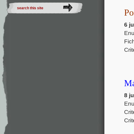
Po
6 j
Enu
Fic
Cri
Ma
8 j
Enu
Crit
Cri