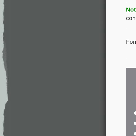
.
Not
con
.
Fon
.