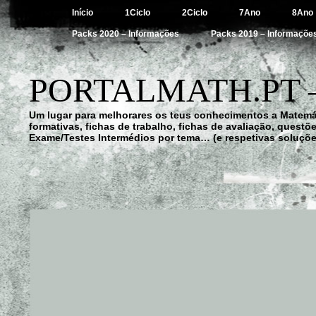
Início
1Ciclo
2Ciclo
7Ano
8Ano
Packs 2020 – Informações
Packs 2019 – Informaçõe
PORTALMATH.PT 
Um lugar para melhorares os teus conhecimentos a Matemá
formativas, fichas de trabalho, fichas de avaliação, quest
Exame/Testes Intermédios por tema… (e respetivas soluçõe