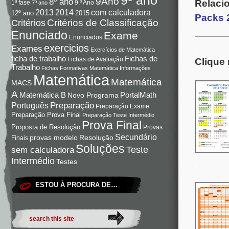
9Ano
8º ano
Relaci
9.º Ano
1ª fase
7º ano
com calculadora
2013
2014
12º ano
2015
Packs 
Critérios de Classificação
Critérios
Enunciado
Exame
Enunciados
.
exercicios
Exames
Exercícios de Matemática
Fichas de
ficha de trabalho
Fichas de Avaliação
Clique 
Trabalho
Fichas Formativas Matemática
Informações
Matemática
Matemática
MACS
A
Matemática B
PortalMath
Novo Programa
Preparação
Português
Preparação Exame
Preparação Prova Final
Preparação Teste Intermédio
Prova Final
Proposta de Resolução
Provas
Secundário
Resolução
provas modelo
Finais
Soluções
Teste
sem calculadora
Intermédio
Testes
.
ESTOU À PROCURA DE…