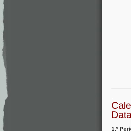
.
Cale
Dat
1.º Per