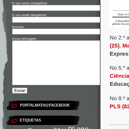
O seu nome (obrigatório)
O seu email (obrigatório)
Assunto
No 2.º
A sua mensagem
(25)
,
Ma
Expres
No 5.º 
Ciência
Educaç
No 8.º 
PORTALMATH@FACEBOOK
PLS (8
.
ETIQUETAS
9º ano