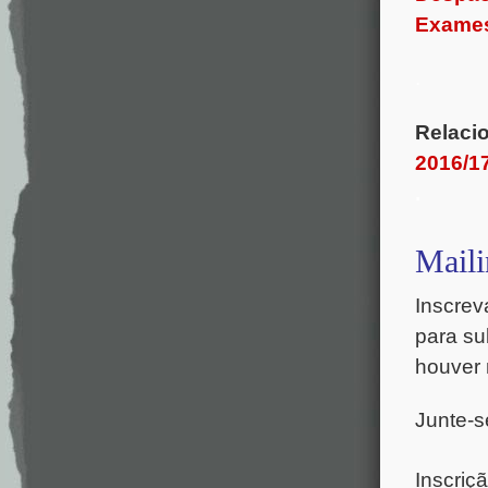
Exame
.
Relaci
2016/1
.
Maili
Inscrev
para su
houver 
Junte-s
Inscriçã