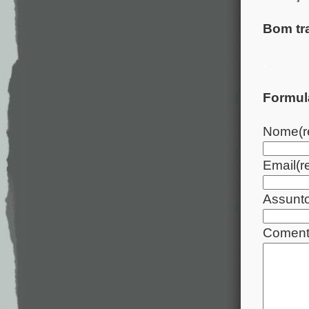
Bom tr
.
Formul
Nome
(
Email
(r
Assunt
Coment