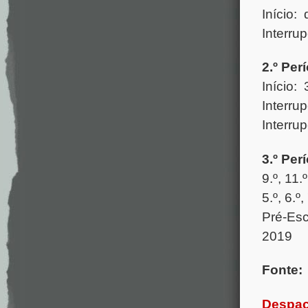
Início:
Interru
2.º Per
Início:
Interru
Interru
3.º Per
9.º, 11
5.º, 6.º
Pré-Esco
2019
Fonte:
Despach