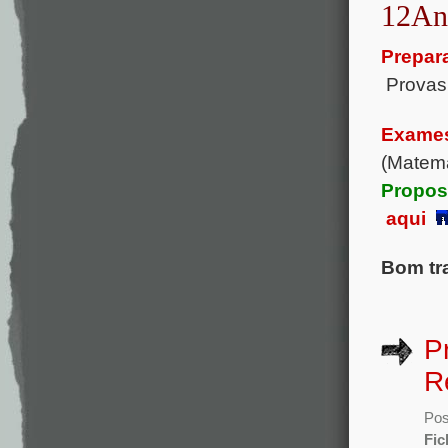
12An
Prepar
Prova
Exames
(Matemá
Propos
aqui
Bom tr
P
R
Pos
Fic