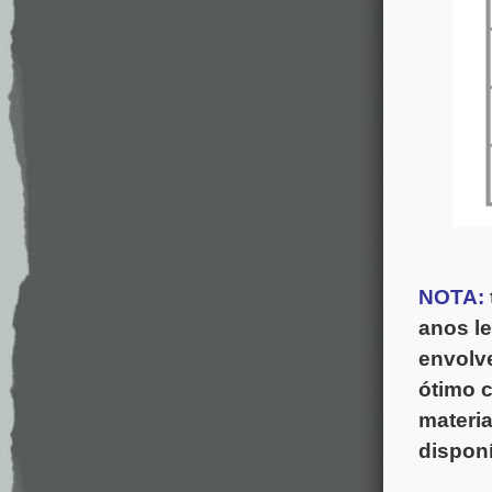
.
NOTA:
anos l
envolv
ótimo 
materia
disponí
.