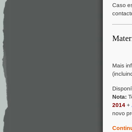
Caso es
contact
.
Mater
Mais in
(inclui
Disponí
Nota:
T
2014
+
novo pr
Contin