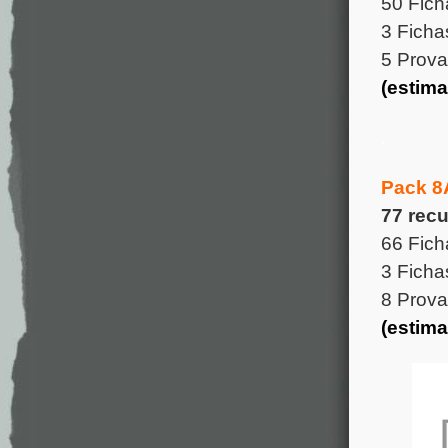
50 Fich
3 Ficha
5 Prova
(estima
.
Pack 8
77 rec
66 Fich
3 Ficha
8 Prova
(estima