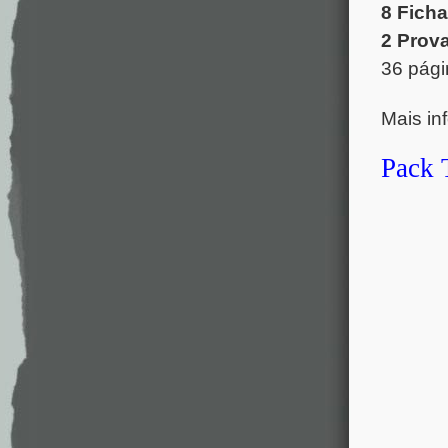
8 Fich
2 Prov
36 pági
Mais in
Pack 