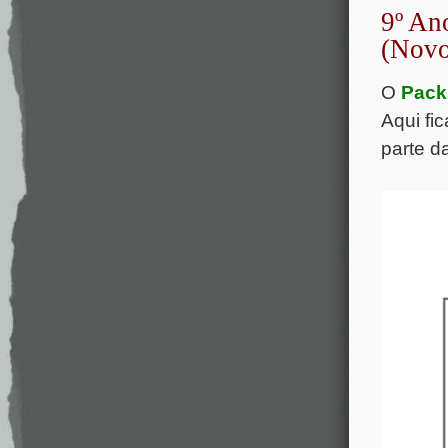
9º An
(Novo
O
Pack
Aqui fi
parte d
.