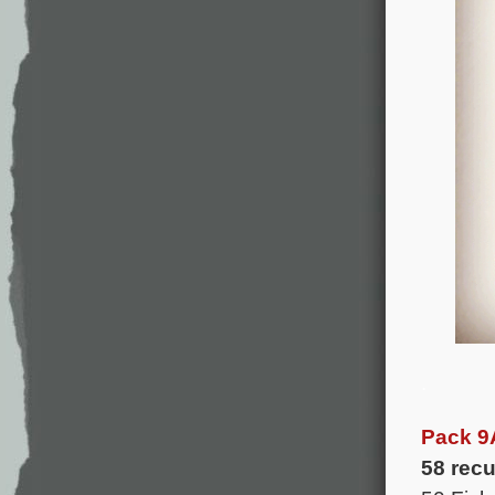
.
Pack 9
58 rec