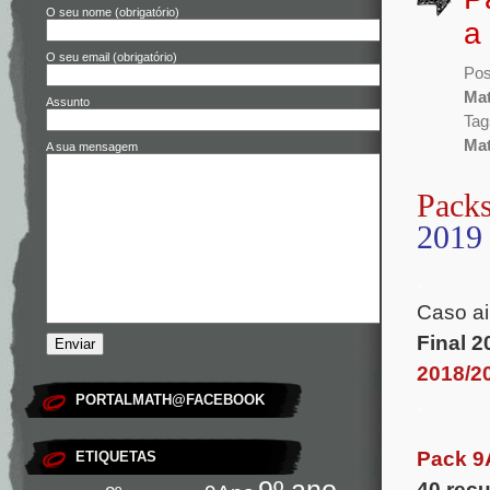
O seu nome (obrigatório)
a
O seu email (obrigatório)
Pos
Mat
Assunto
Tag
Mat
A sua mensagem
Pack
2019
.
Caso ai
Final 2
2018/2
PORTALMATH@FACEBOOK
.
Pack 9
ETIQUETAS
9º ano
40 rec