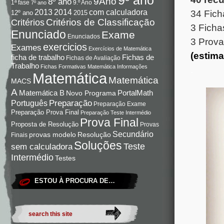
9Ano
8º ano
9.º Ano
1ª fase
7º ano
com calculadora
2013
2014
34 Fich
12º ano
2015
Critérios de Classificação
Critérios
3 Ficha
Enunciado
Exame
Enunciados
3 Prova
exercicios
Exames
Exercícios de Matemática
(estima
Fichas de
ficha de trabalho
Fichas de Avaliação
Trabalho
Fichas Formativas Matemática
Informações
.
Matemática
Matemática
MACS
A
Matemática B
PortalMath
Novo Programa
Preparação
Português
Preparação Exame
Preparação Prova Final
Preparação Teste Intermédio
Prova Final
Proposta de Resolução
Provas
Secundário
Resolução
provas modelo
Finais
Soluções
Teste
sem calculadora
Intermédio
Testes
ESTOU À PROCURA DE…