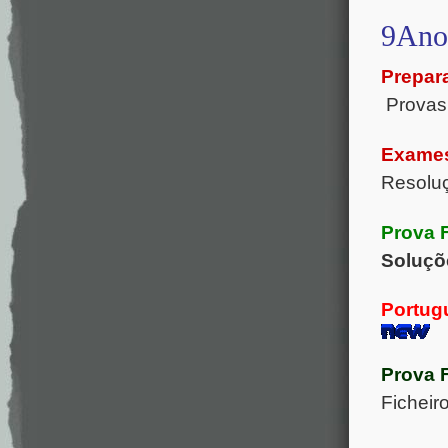
9Ano
Prepar
Provas
Exames
Resol
Prova 
Soluçõ
Portug
Prova 
Ficheir