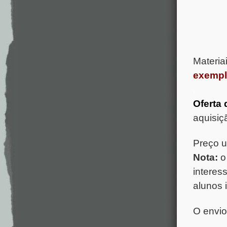
Materia
exempl
.
Oferta 
aquisiç
Preço u
Nota:
o 
interes
alunos 
O envio 