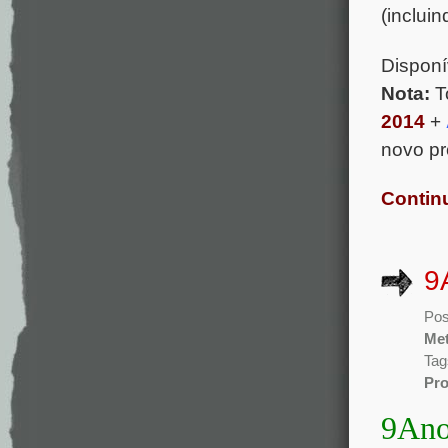
(inclui
Disponí
Nota:
T
2014
+
novo pr
Contin
9
Pos
Met
Tag
Pro
9Ano