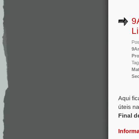
9
L
Pos
9A
Pr
Tag
Mat
Sec
.
Aqui fi
úteis n
Final d
Inform