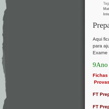
Tag
Mat
Int
Prep
.
Aqui fi
para aj
Exame N
9Ano
Fichas
Prova
FT Pre
FT Prep