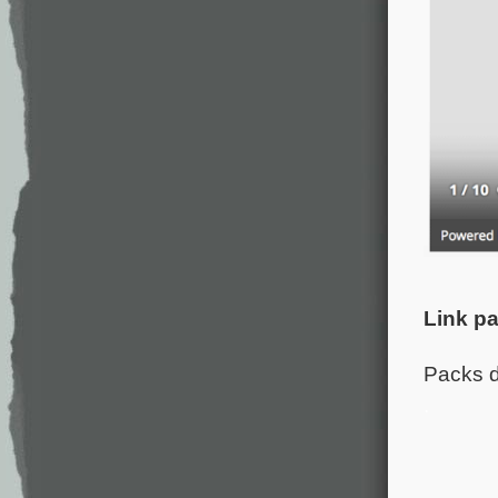
Link pa
Packs d
.