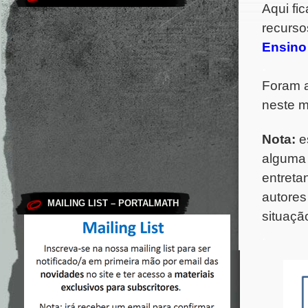
Aqui fi
recurso
Ensino
.
Foram 
neste m
Nota:
es
alguma 
entreta
autores
MAILING LIST – PORTALMATH
situaçã
.