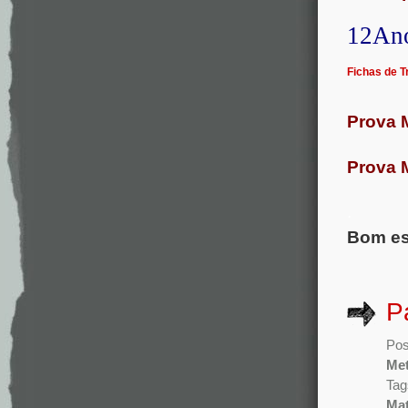
12An
Fichas de T
Prova 
Prova 
.
Bom es
P
Pos
Met
Tag
Mat