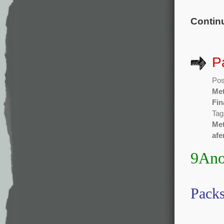
Contin
P
Pos
Met
Fin
Tag
Me
afe
9Ano
.
Packs
.