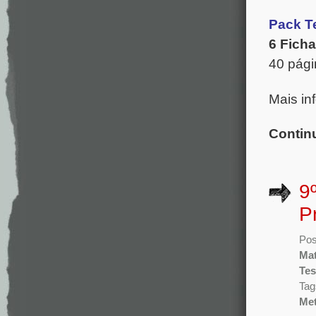
Pack T
6 Fich
40 pági
Mais in
Contin
9
P
Pos
Mat
Tes
Tag
Met