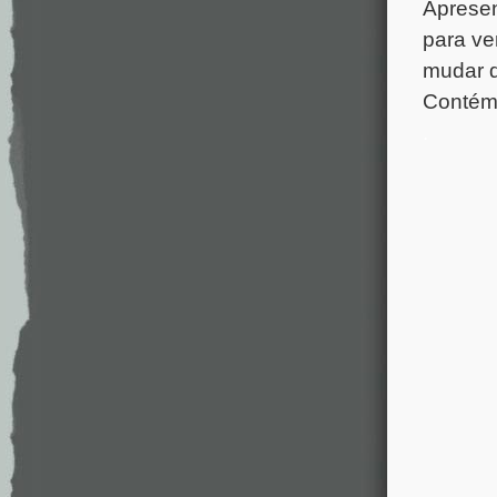
Apresen
para ve
mudar d
Contém
.