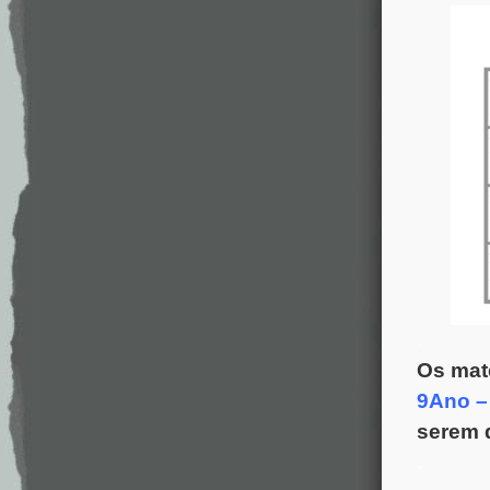
.
Os mate
9Ano –
serem d
.