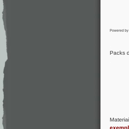
Powered b
.
Packs d
.
Materia
exempl