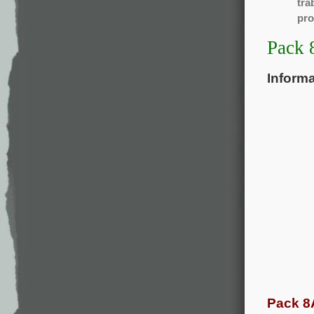
tra
pro
Pack 
Inform
Pack 8