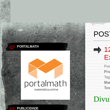
POS
PORTALMATH
1
E
Pos
Pr
Tag
Mat
Tes
Divu
.
PUBLICIDADE