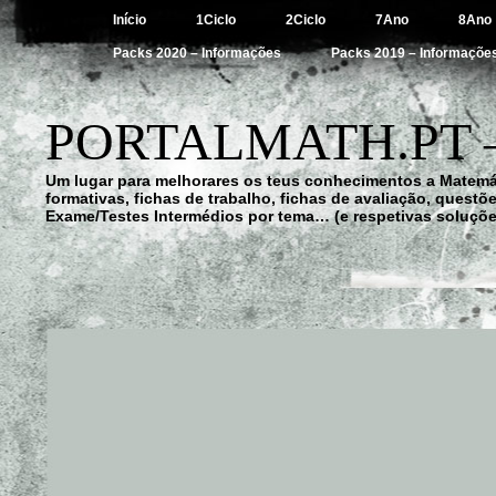
Início
1Ciclo
2Ciclo
7Ano
8Ano
Packs 2020 – Informações
Packs 2019 – Informaçõe
PORTALMATH.PT 
Um lugar para melhorares os teus conhecimentos a Matemá
formativas, fichas de trabalho, fichas de avaliação, quest
Exame/Testes Intermédios por tema… (e respetivas soluçõe