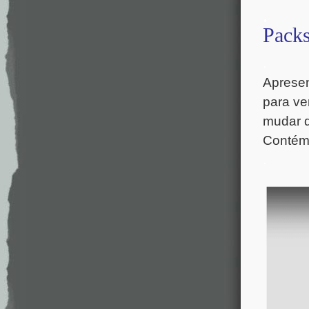
.
Packs
.
Apresen
para ve
mudar d
Contém
.