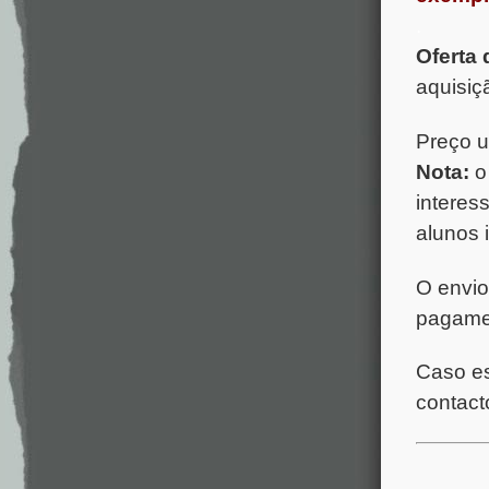
.
Oferta
aquisiç
Preço u
Nota:
o 
interes
alunos 
O envio
pagamen
Caso es
contact