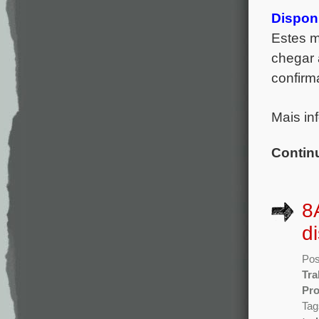
Disponí
Estes m
chegar 
confirm
Mais in
Contin
8
d
Pos
Tra
Pro
Tag