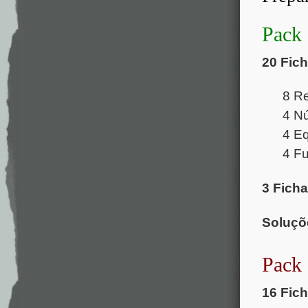
Pack
20 Fic
8 R
4 N
4 E
4 F
3 Fich
Soluçõ
Pack
16 Fic