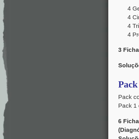
4 G
4 Ci
4 Tr
4 Pr
3 Ficha
Soluçõ
Pack 
Pack co
Pack 1 
6 Ficha
(Diagnó
Soluçõ