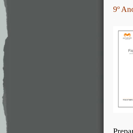
.
9º An
.
.
Prepa