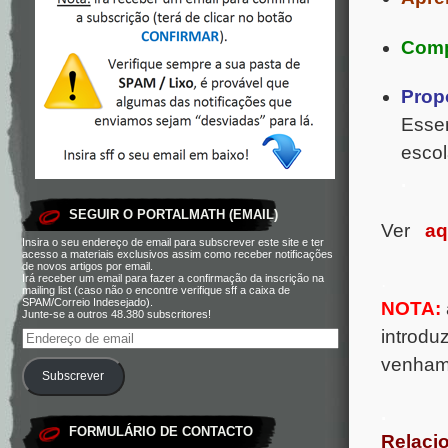
Comp
Prop
Essen
escol
.
SEGUIR O PORTALMATH (EMAIL)
Ver
aq
Insira o seu endereço de email para subscrever este site e ter
acesso a materiais exclusivos assim como receber notificações
de novos artigos por email.
.
Irá receber um email para fazer a confirmação da inscrição na
mailing list (caso não o encontre verifique sff a caixa de
SPAM/Correio Indesejado).
NOTA:
Junte-se a outros 48.380 subscritores!
introdu
venham 
Subscrever
.
FORMULÁRIO DE CONTACTO
Relaci