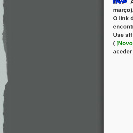
A
março)
O link 
encontr
Use sff
(
aceder 