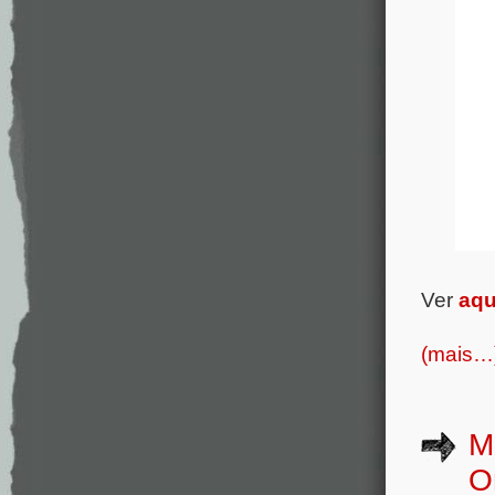
Ver
aqu
(mais…
M
O