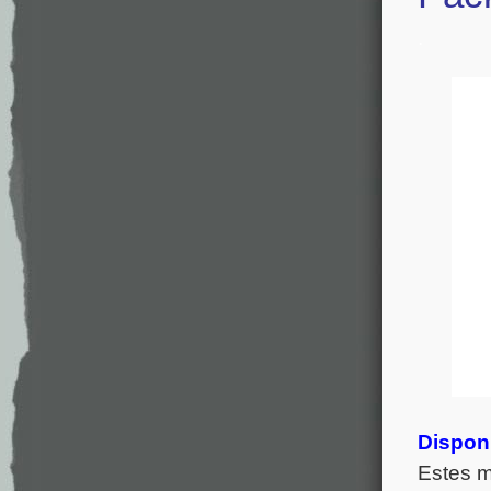
.
Disponí
Estes m