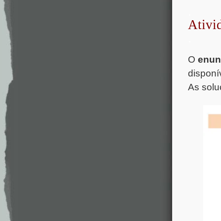
.
Ativi
.
O
enun
disponív
As solu