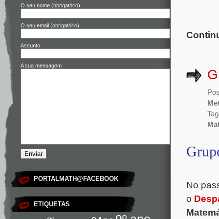
O seu nome (obrigatório)
.
O seu email (obrigatório)
Contin
Assunto
A sua mensagem
G
Pos
Met
Tag
Mat
Grupo
.
PORTALMATH@FACEBOOK
No pass
o
Despa
ETIQUETAS
Matemá
9º ano