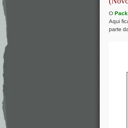
(Novo
O
Pack
Aqui fi
parte d
.