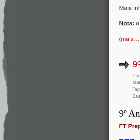
Mais in
Nota:
(mais…
9
Pos
Met
Tag
Cur
9º A
FT Prep