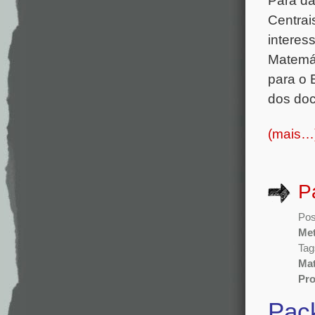
Para da
Centrai
interes
Matemát
para o 
dos doc
(mais…
P
Pos
Met
Tag
Mat
Pro
Pac