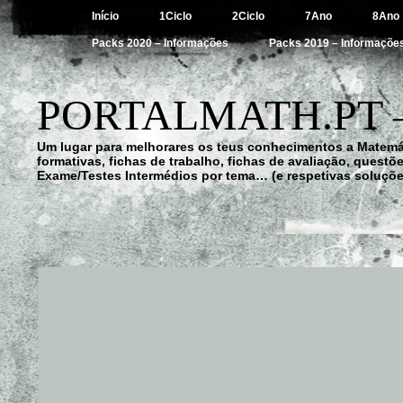
Início
1Ciclo
2Ciclo
7Ano
8Ano
Packs 2020 – Informações
Packs 2019 – Informaçõe
PORTALMATH.PT 
Um lugar para melhorares os teus conhecimentos a Matemá
formativas, fichas de trabalho, fichas de avaliação, quest
Exame/Testes Intermédios por tema… (e respetivas soluçõe