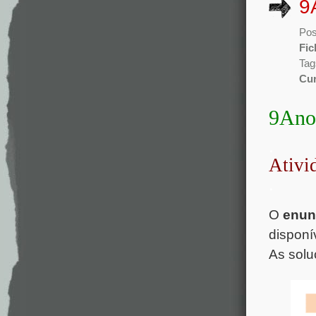
9
Pos
Fic
Tag
Cur
9Ano
.
Ativi
.
O
enun
disponív
As solu