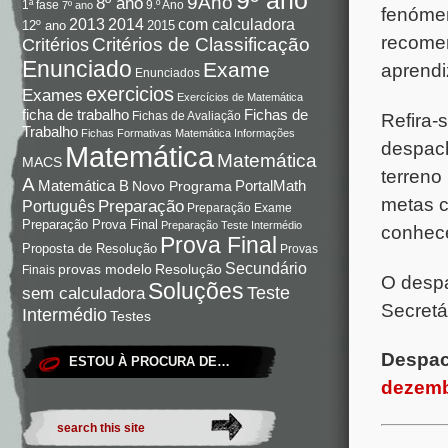
9Ano
8º ano
9.º Ano
1ª fase
7º ano
fenómen
com calculadora
2013
2014
12º ano
2015
recomen
Critérios de Classificação
Critérios
Enunciado
Exame
aprendi
Enunciados
exercicios
Exames
Exercícios de Matemática
Fichas de
ficha de trabalho
Fichas de Avaliação
Refira-
Trabalho
Fichas Formativas Matemática
Informações
despach
Matemática
Matemática
MACS
terreno
A
Matemática B
PortalMath
Novo Programa
metas c
Preparação
Português
Preparação Exame
Preparação Prova Final
Preparação Teste Intermédio
conhece
Prova Final
Proposta de Resolução
Provas
Secundário
Resolução
provas modelo
Finais
O despa
Soluções
Teste
sem calculadora
Secretá
Intermédio
Testes
Despac
ESTOU À PROCURA DE…
dezemb