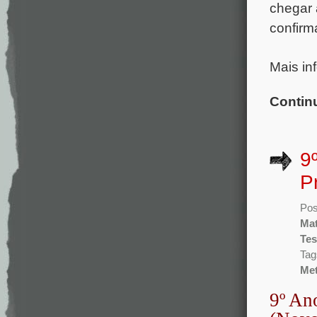
chegar 
confirm
Mais in
Contin
9
P
Pos
Mat
Tes
Tag
Met
9º An