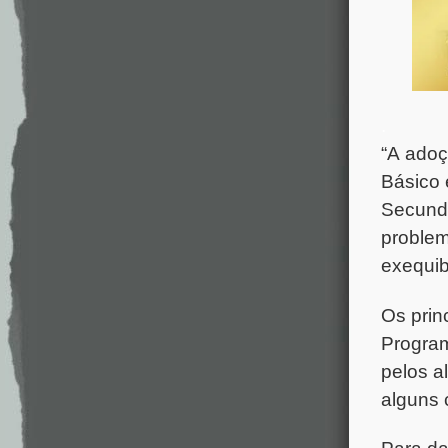
.
“A adoç
Básico 
Secundá
problem
exequib
Os prin
Program
pelos a
alguns 