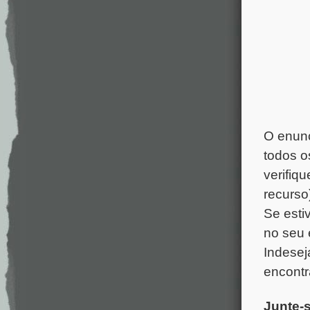
O enunc
todos os
verifiqu
recurso
Se estiv
no seu
Indesej
encontr
Junte-