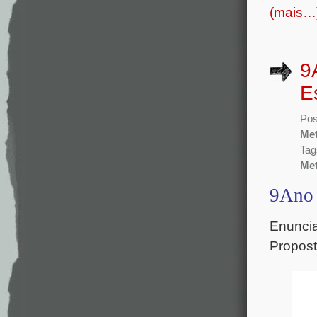
(mais…
9
E
Pos
Met
Tag
Met
9Ano 
Enuncia
Propos