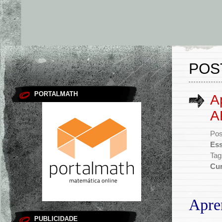
POS
PORTALMATH
A
A
Pos
Ess
Tag
Cur
.
Apre
.
PUBLICIDADE