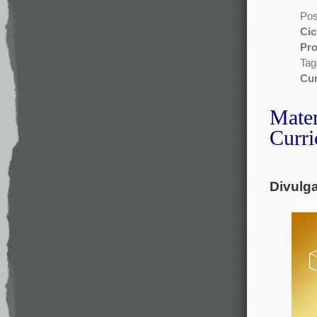
Pos
Cic
Pr
Tag
Cur
Matem
Curri
.
Divulg