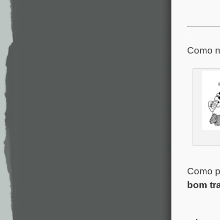
.
Como nã
.
Como pr
bom tr