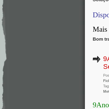
Dispo
Mais 
Bom tr
9
S
Pos
Fic
Tag
Met
9Ano