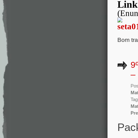
Link
(Enun
Bom tra
9
–
Pos
Mat
Tag
Mat
Pre
Pack