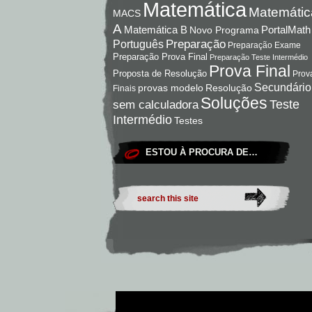
Matemática
Matemátic
MACS
A
Matemática B
PortalMath
Novo Programa
Preparação
Português
Preparação Exame
Preparação Prova Final
Preparação Teste Intermédio
Prova Final
Proposta de Resolução
Prov
Secundário
Resolução
provas modelo
Finais
Soluções
Teste
sem calculadora
Intermédio
Testes
ESTOU À PROCURA DE…