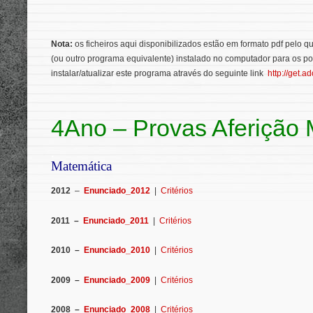
Nota:
os ficheiros aqui disponibilizados estão em formato pdf pelo 
(ou outro programa equivalente) instalado no computador para os p
instalar/atualizar este programa através do seguinte link
http://get.a
.
4Ano – Provas Aferição
.
Matemática
2012
–
Enunciado_2012
|
Critérios
2011 –
Enunciado_2011
|
Critérios
2010 –
Enunciado_2010
|
Critérios
2009 –
Enunciado_2009
|
Critérios
2008 –
Enunciado_2008
|
Critérios