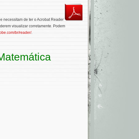
que necessitam de ter o Acrobat Reader
oderem visualizar corretamente. Podem
dobe.com/br/reader/
.
 Matemática