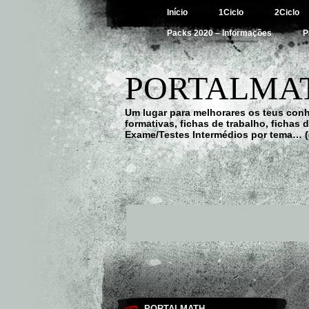
Início
1Ciclo
2Ciclo
Packs 2020 – Informações
P
PORTALMAT
Um lugar para melhorares os teus con
formativas, fichas de trabalho, fichas
Exame/Testes Intermédios por tema… (
PORTALMATH