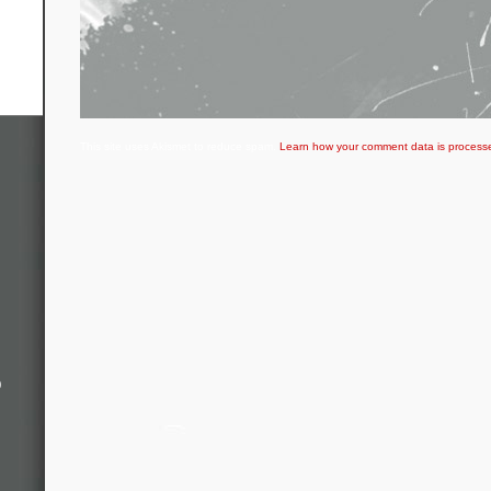
This site uses Akismet to reduce spam.
Learn how your comment data is process
o