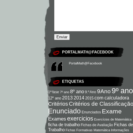
PORTALMATH@FACEBOOK
PortalMath@Facebook
ETIQUETAS
9º ano
9Ano
8º ano
9.º Ano
1ª fase
7º ano
com calculadora
2013
2014
12º ano
2015
Critérios de Classificaçã
Critérios
Enunciado
Exame
Enunciados
exercicios
Exames
Exercícios de Matemática
Fichas de
ficha de trabalho
Fichas de Avaliação
Trabalho
Fichas Formativas Matemática
Informações