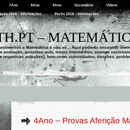
7Ano
8Ano
9Ano
Secundário
Vídeos
acks 2019 – Informações
Packs 2018 – Informações
H.PT – MATEMÁTIC
hecimentos a Matemática e não só… Aqui poderás encontrar imens
 de avaliação, questões-aula, testes intermédios, exames nacionai
e respetivas soluções), bem como curiosidades, desafios, probl
4Ano – Provas Aferição M