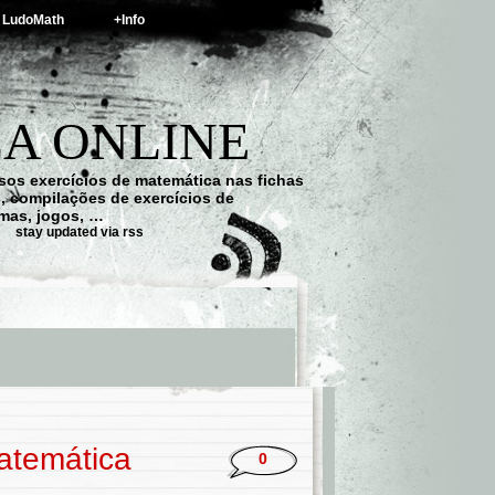
LudoMath
+Info
A ONLINE
os exercícios de matemática nas fichas
s, compilações de exercícios de
emas, jogos, …
stay updated via rss
atemática
0