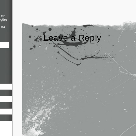
 ter
ações
o na
Leave a Reply