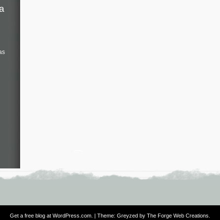
a
as
Get a free blog at WordPress.com
. | Theme: Greyzed by
The Forge Web Creations
.