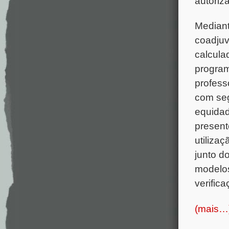
autoriz
Mediant
coadjuv
calcula
program
profess
com seg
equidad
present
utiliza
junto d
modelos
verifica
(mais…