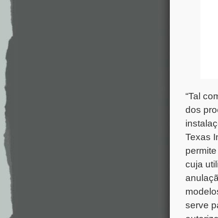
“Tal co
dos pro
instala
Texas I
permite
cuja ut
anulaçã
modelos
serve p