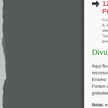
1
P
Pos
A
,
víd
Tag
pro
Divu
.
Aqui fi
recurso
Ensino 
Foram 
gratuit
Nota:
es