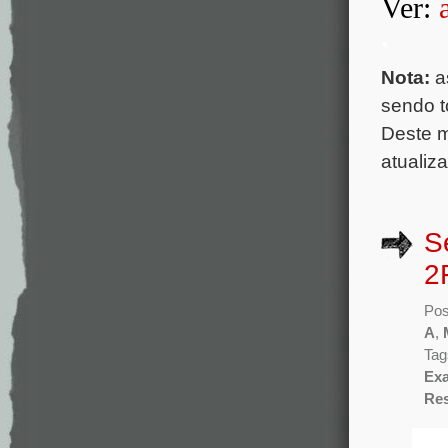
Ver:
.
Nota:
a
sendo t
Deste 
atualiz
S
2
Pos
A
,
Tag
Ex
Re