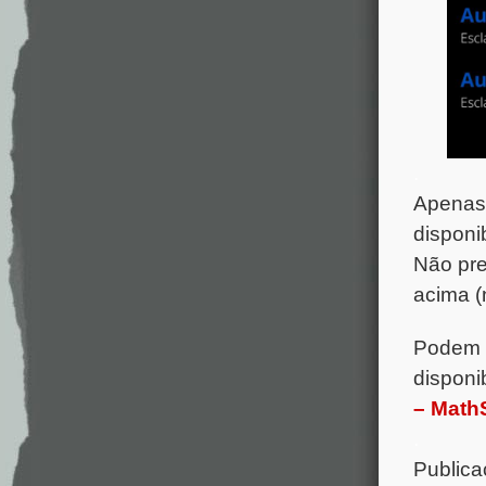
.
Apenas 
disponi
Não pre
acima (
Podem t
disponi
– Math
.
Publica