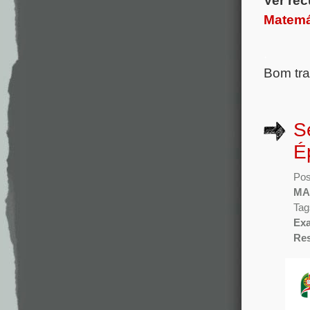
Ver rec
Matemá
.
Bom tra
S
É
Pos
MA
Tag
Ex
Re