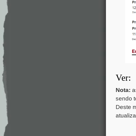
Ver:
Nota:
a
sendo t
Deste 
atualiz