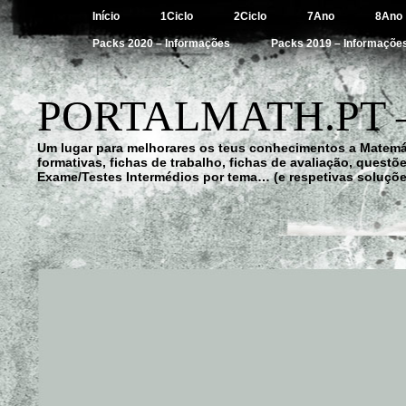
Início
1Ciclo
2Ciclo
7Ano
8Ano
Packs 2020 – Informações
Packs 2019 – Informaçõe
PORTALMATH.PT 
Um lugar para melhorares os teus conhecimentos a Matemá
formativas, fichas de trabalho, fichas de avaliação, quest
Exame/Testes Intermédios por tema… (e respetivas soluçõe