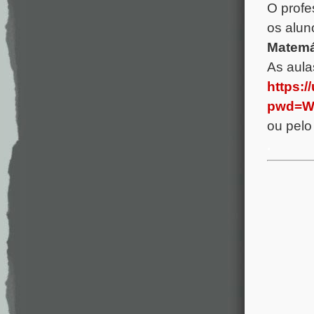
O prof
os alun
Matemát
As aula
https:
pwd=W
ou pelo
.