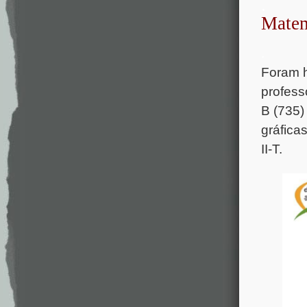
.
Matem
.
Foram h
profess
B (735)
gráfica
II-T.