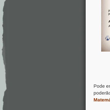
Pode en
poderão
Matemá