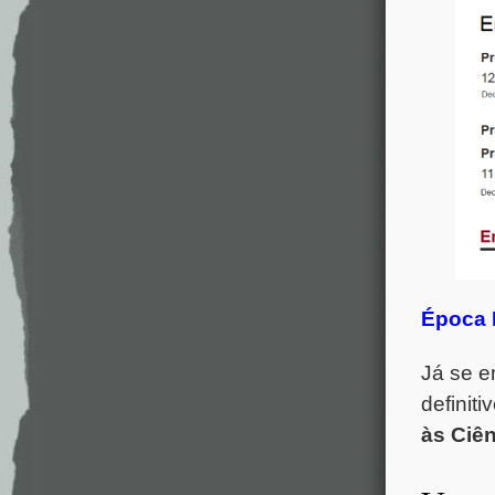
Época 
Já se e
definit
às Ciên