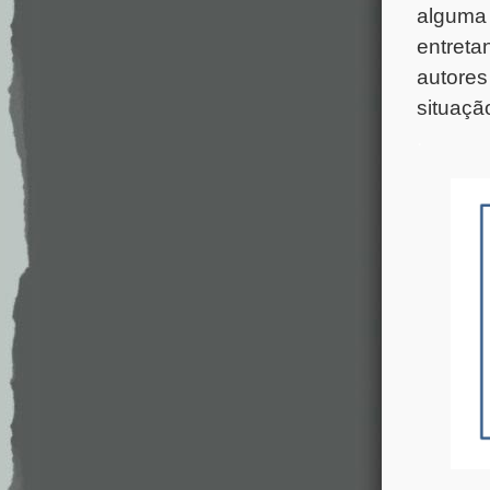
alguma 
entreta
autores
situaçã
.