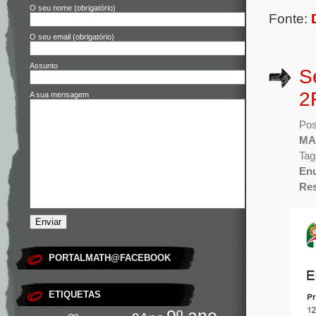
O seu nome (obrigatório)
Fonte:
O seu email (obrigatório)
Assunto
S
2
A sua mensagem
Pos
MA
Tag
En
Re
PORTALMATH@FACEBOOK
ETIQUETAS
9º ano