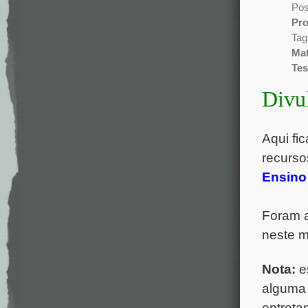
Pos
Pr
Tag
Mat
Tes
Divu
.
Aqui fi
recurso
Ensino
.
Foram 
neste m
Nota:
es
alguma 
entreta