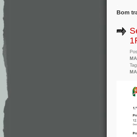
.
Bom tr
S
1
Pos
MA
Tag
MA