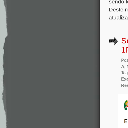
sendo t
Deste 
atualiz
S
1
Pos
A
,
Tag
Ex
Re