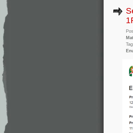
S
1
Pos
Mat
Tag
En