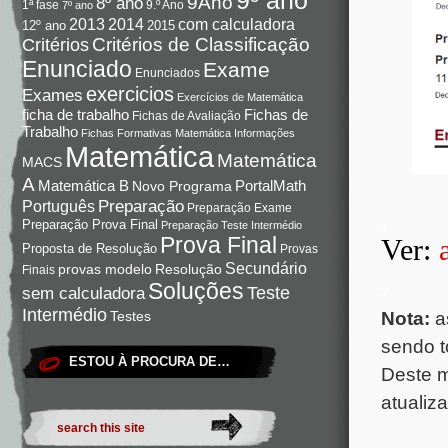
9Ano
8º ano
9.º Ano
1ª fase
7º ano
com calculadora
2013
2014
12º ano
2015
Critérios de Classificação
Critérios
Enunciado
Exame
Enunciados
exercicios
Exames
Exercícios de Matemática
Fichas de
ficha de trabalho
Fichas de Avaliação
Trabalho
Fichas Formativas Matemática
Informações
Matemática
Matemática
MACS
A
Matemática B
PortalMath
Novo Programa
Preparação
Português
Preparação Exame
.
Preparação Prova Final
Preparação Teste Intermédio
Prova Final
Ver:
Proposta de Resolução
Provas
Secundário
Resolução
provas modelo
Finais
Soluções
.
Teste
sem calculadora
Intermédio
Testes
Nota:
a
sendo t
ESTOU À PROCURA DE…
Deste 
atualiz