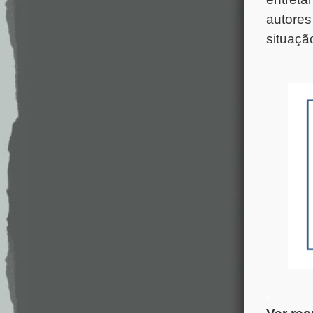
autores
situaçã
.
.