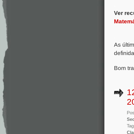
.
Ver rec
Matemá
.
As últi
definid
Bom tra
1
2
Pos
Sec
Tag
Cla