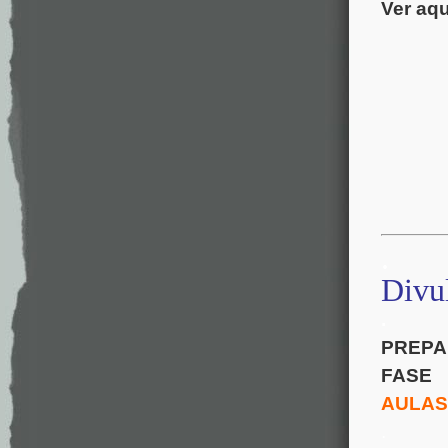
Ver aqu
.
Divu
.
PREPA
FASE
AULAS
.