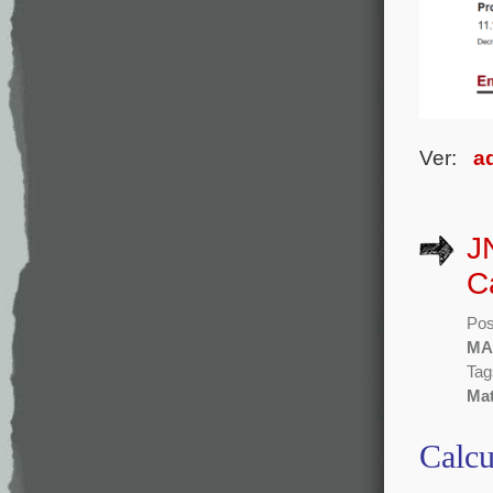
Ver:
a
J
C
Pos
MA
Tag
Mat
Calcu