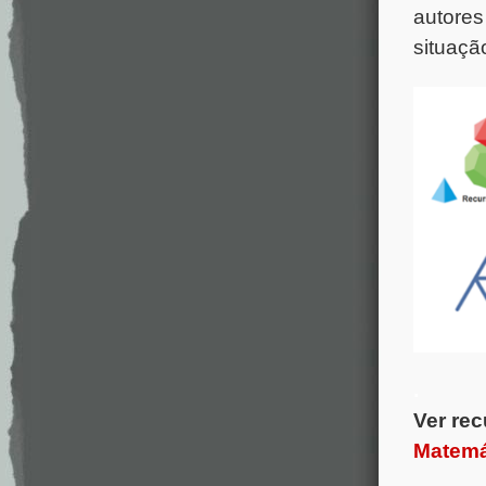
autores
situaçã
.
Ver rec
Matemá