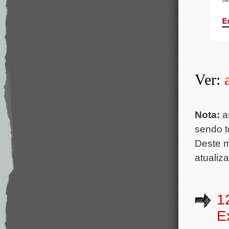
.
Ver:
.
Nota:
a
sendo t
Deste 
atualiz
1
E