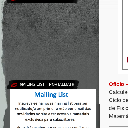
Ofício
MAILING LIST – PORTALMATH
Calcula
Ciclo d
de Físi
Matemát