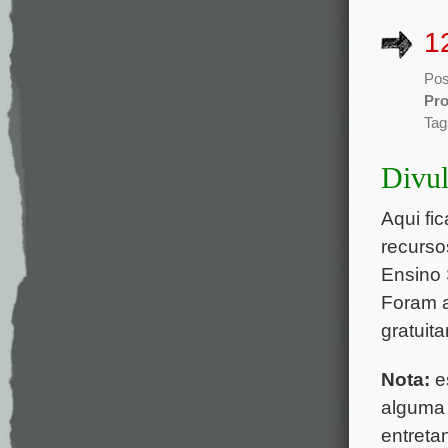
1
Pos
Pr
Tag
Divu
Aqui fi
recurso
Ensino 
Foram 
gratuit
Nota:
es
alguma 
entreta