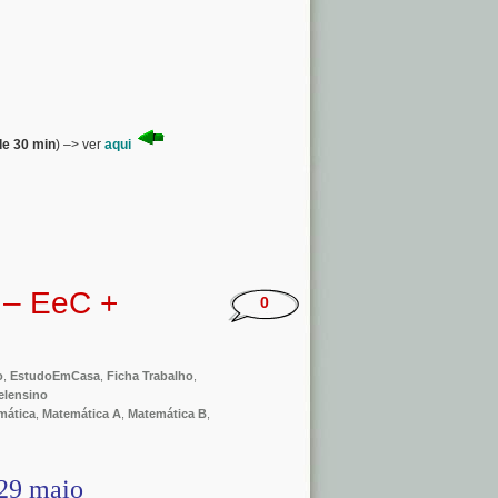
de 30 min
) –> ver
aqui
 – EeC +
0
o
,
EstudoEmCasa
,
Ficha Trabalho
,
elensino
mática
,
Matemática A
,
Matemática B
,
29 maio