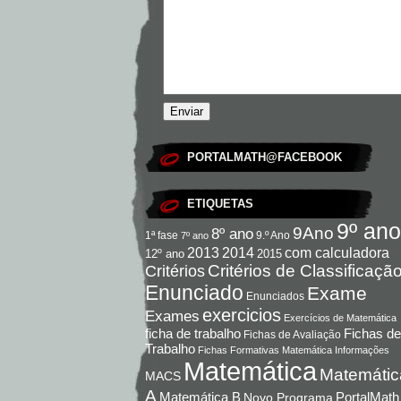
PORTALMATH@FACEBOOK
ETIQUETAS
9º ano
9Ano
8º ano
9.º Ano
1ª fase
7º ano
com calculadora
2013
2014
12º ano
2015
Critérios de Classificaçã
Critérios
Enunciado
Exame
Enunciados
exercicios
Exames
Exercícios de Matemática
Fichas de
ficha de trabalho
Fichas de Avaliação
Trabalho
Fichas Formativas Matemática
Informações
Matemática
Matemátic
MACS
A
Matemática B
PortalMath
Novo Programa