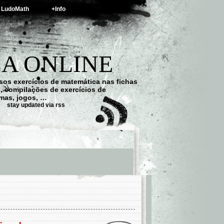
LudoMath
+Info
A ONLINE
os exercícios de matemática nas fichas
s, compilações de exercícios de
emas, jogos, …
stay updated via rss