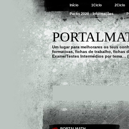
Início
1Ciclo
2Ciclo
Packs 2020 – Informações
P
PORTALMAT
Um lugar para melhorares os teus con
formativas, fichas de trabalho, fichas
Exame/Testes Intermédios por tema… (
PORTALMATH