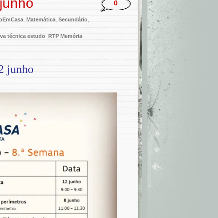
junho
0
doEmCasa
,
Matemática
,
Secundário
,
va técnica estudo
,
RTP Memória
,
2 junho