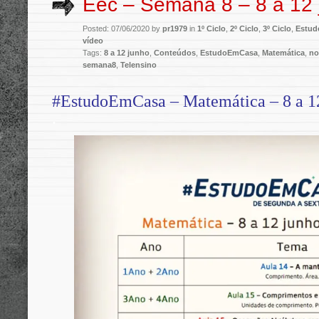
Eec – Semana 8 – 8 a 12 
Posted: 07/06/2020 by
pr1979
in
1º Ciclo
,
2º Ciclo
,
3º Ciclo
,
Estu
vídeo
Tags:
8 a 12 junho
,
Conteúdos
,
EstudoEmCasa
,
Matemática
,
no
semana8
,
Telensino
#EstudoEmCasa – Matemática – 8 a 1
.