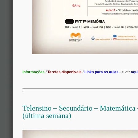
.
.
Informações
/
Tarefas disponíveis
/
Links para as aulas
–> ver
aqu
.
Telensino – Secundário – Matemática 
(última semana)
(
.