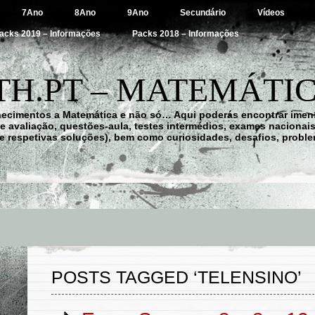
7Ano
8Ano
9Ano
Secundário
Vídeos
acks 2019 – Informações
Packs 2018 – Informações
H.PT – MATEMÁTIC
hecimentos a Matemática e não só… Aqui poderás encontrar imens
 de avaliação, questões-aula, testes intermédios, exames nacionai
e respetivas soluções), bem como curiosidades, desafios, probl
POSTS TAGGED ‘TELENSINO’