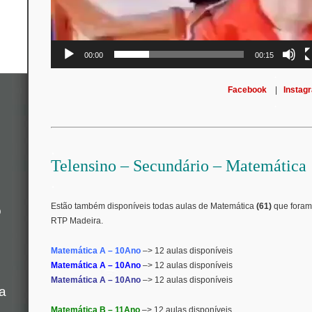
00:00
00:15
.
Facebook
|
Instag
.
.
Telensino – Secundário – Matemática
.
Estão também disponíveis todas aulas de Matemática
(61)
que foram
o
RTP Madeira.
Matemática A – 10Ano
–> 12 aulas disponíveis
Matemática A – 10Ano
–> 12 aulas disponíveis
Matemática A – 10Ano
–> 12 aulas disponíveis
a
Matemática B – 11Ano
–> 12 aulas disponíveis