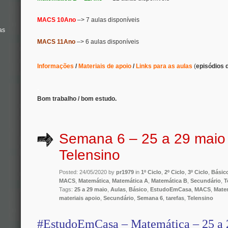
MACS 10Ano
–> 7 aulas disponíveis
as
MACS 11Ano
–> 6 aulas disponíveis
Informações
/
Materiais de apoio
/
Links para as aulas
(
episódios 
.
Bom trabalho / bom estudo.
Semana 6 – 25 a 29 maio
Telensino
Posted: 24/05/2020 by
pr1979
in
1º Ciclo
,
2º Ciclo
,
3º Ciclo
,
Básic
MACS
,
Matemática
,
Matemática A
,
Matemática B
,
Secundário
,
T
Tags:
25 a 29 maio
,
Aulas
,
Básico
,
EstudoEmCasa
,
MACS
,
Mate
materiais apoio
,
Secundário
,
Semana 6
,
tarefas
,
Telensino
#EstudoEmCasa – Matemática – 25 a 