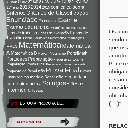
9Ano
8º ano
9.º Ano
1ª fase
7º ano
com calculadora
2013
2014
12º ano
2015
Critérios de Classificação
Critérios
Enunciado
Exame
Enunciados
.
exercicios
Exames
Exercícios de Matemática
Os alun
Fichas de
ficha de trabalho
Fichas de Avaliação
Trabalho
Fichas Formativas Matemática
Informações
sendo c
Matemática
Matemática
MACS
que os 
A
Matemática B
PortalMath
Novo Programa
acordo 
Preparação
Português
Preparação Exame
Por exe
Preparação Prova Final
Preparação Teste Intermédio
Prova Final
obrigato
Proposta de Resolução
Provas
Secundário
Resolução
provas modelo
Finais
restant
Soluções
Teste
sem calculadora
conside
Intermédio
Testes
obtenha
(….)”
ESTOU À PROCURA DE…
.
RELAC