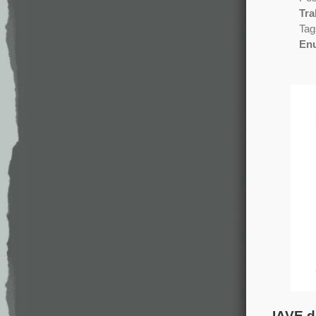
Tra
Tag
En
.
IAVE d