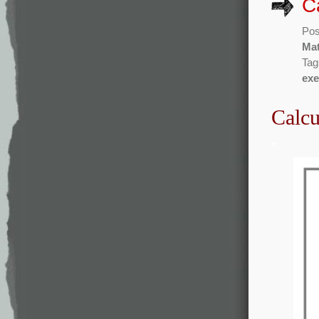
C
Pos
Mat
Tag
exe
Calcu
.