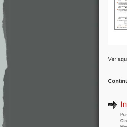
.
Ver aqu
.
Contin
I
Pos
Cic
Mat