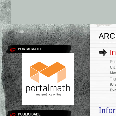
ARC
PORTALMATH
I
Pos
Cic
Mat
Tag
9.º
Ex
.
Info
PUBLICIDADE