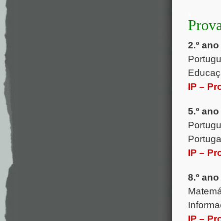
.
Prova
2.º ano 
Portugu
Educaçã
IP – Pr
5.º ano
Portugu
Portuga
IP – Pr
8.º ano
Matemát
Informa
IP – Pr