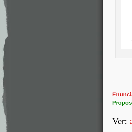
.
.
Enunci
Propos
Ver: