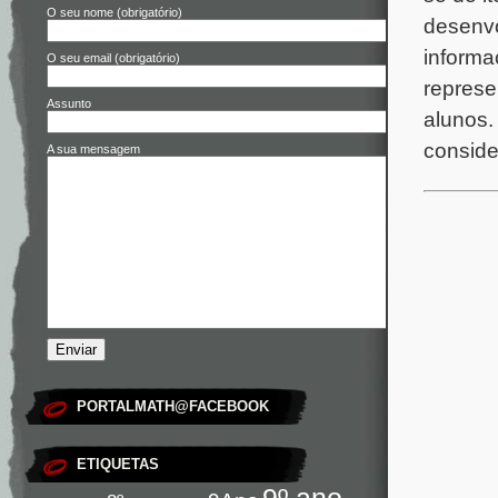
O seu nome (obrigatório)
desenvo
informa
O seu email (obrigatório)
represe
Assunto
alunos.
conside
A sua mensagem
PORTALMATH@FACEBOOK
ETIQUETAS
9º ano