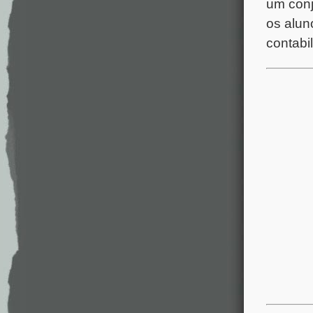
um conj
os alun
contabi