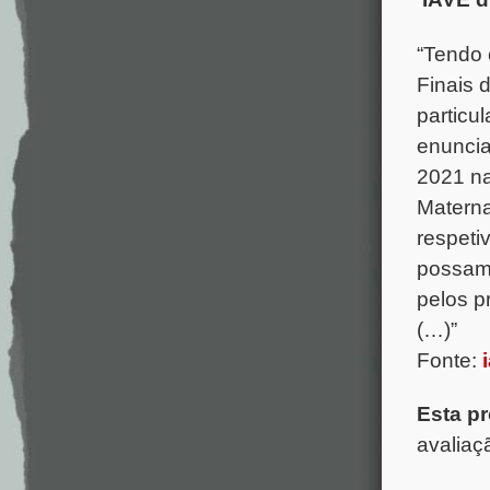
“Tendo 
Finais 
particu
enuncia
2021 na
Materna
respetiv
possam 
pelos p
(…)”
Fonte:
Esta pr
avaliaç