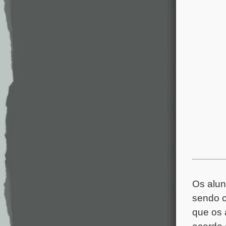
.
Os alun
sendo c
que os 