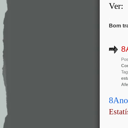
Ver:
.
Bom tr
8
Pos
Co
Tag
est
Afe
8Ano 
Estat
.