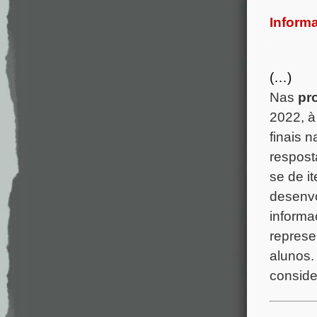
Informa
.
(…)
Nas
pro
2022, 
finais 
resposta
se de i
desenvo
informa
represe
alunos.
conside