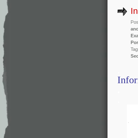
I
Pos
an
Ex
Po
Tag
Sec
.
Info
.
.