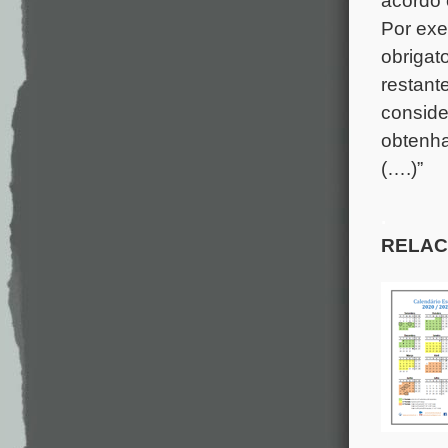
acordo 
Por exe
obrigato
restant
conside
obtenha
(….)”
.
RELAC