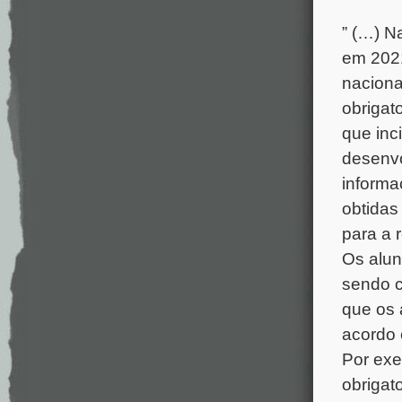
.
” (…) 
em 2021
naciona
obrigato
que inc
desenvo
informa
obtidas
para a r
Os alun
sendo c
que os 
acordo 
Por exe
obrigato