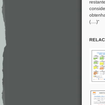
restant
conside
obtenha
(….)”
.
RELAC