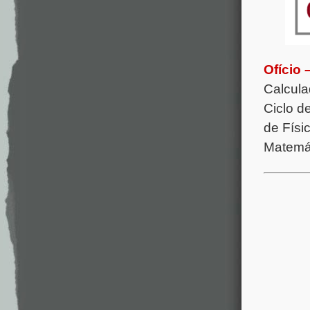
Ofício
Calcula
Ciclo d
de Físi
Matemát