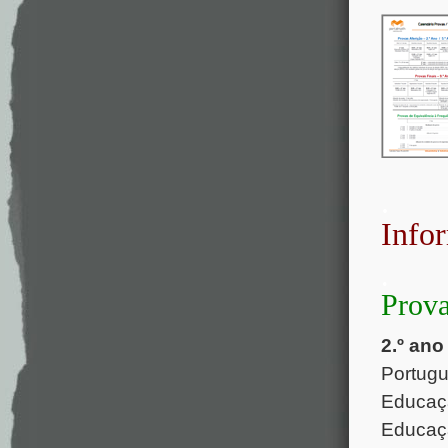
.
Info
.
Prova
2.º ano 
Portugu
Educaçã
Educaçã