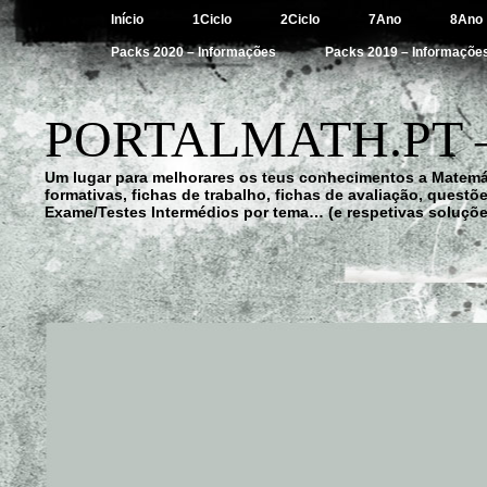
Início
1Ciclo
2Ciclo
7Ano
8Ano
Packs 2020 – Informações
Packs 2019 – Informaçõe
PORTALMATH.PT 
Um lugar para melhorares os teus conhecimentos a Matemá
formativas, fichas de trabalho, fichas de avaliação, quest
Exame/Testes Intermédios por tema… (e respetivas soluçõe