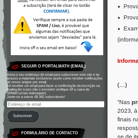
Prova
Prova
Exame
(inform
Informa
SEGUIR O PORTALMATH (EMAIL)
.
Insira o seu endereço de email para subscrever este site e ter
acesso a materiais exclusivos assim como receber notificações
de novos artigos por email.
(…)
Irá receber um email para fazer a confirmação da inscrição na
mailing list (caso não o encontre verifique sff a caixa de
.
SPAM/Correio Indesejado).
Junte-se a outros 48.382 subscritores!
“Nas
pr
2023, à
Subscrever
finais 
resposta
FORMULÁRIO DE CONTACTO
se de i