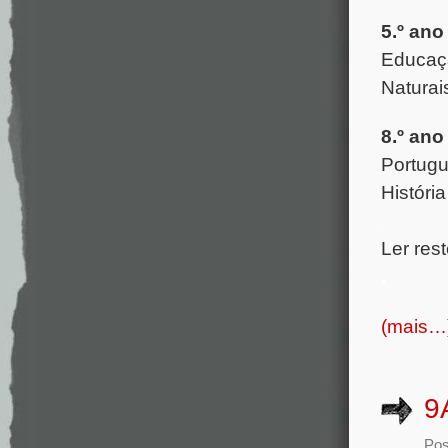
5.º ano
Educaçã
Naturai
8.º ano
Portugu
Históri
.
Ler rest
.
(mais…
9
Pos