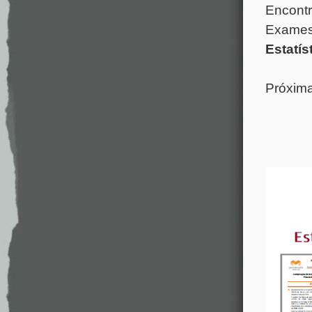
Encontr
Exames 
Estatís
.
Próxima