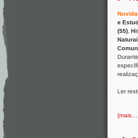
Novida
e Estud
(55)
,
Hi
Naturai
Comuni
Durante
específ
realiza
.
Ler rest
.
(mais…