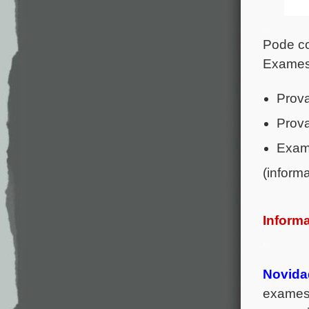
.
Pode co
Exames 
Prova
Prova
Exame
(inform
Informa
.
Novida
exames 