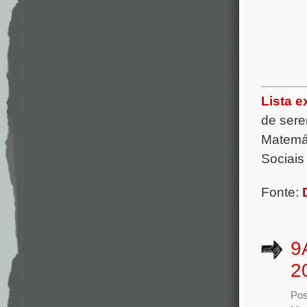
Lista e
de sere
Matemát
Sociais
Fonte:
9
2
Pos