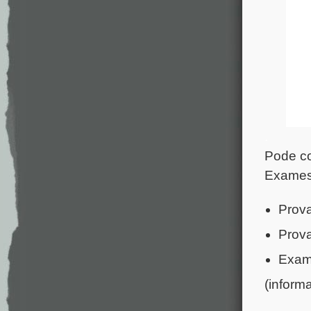
.
Pode co
Exames 
Prova
Prova
Exame
(inform