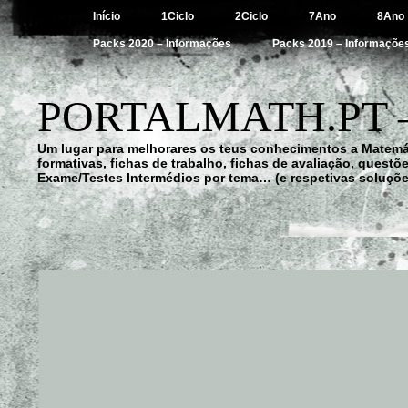
Início
1Ciclo
2Ciclo
7Ano
8Ano
Packs 2020 – Informações
Packs 2019 – Informaçõe
PORTALMATH.PT 
Um lugar para melhorares os teus conhecimentos a Matemá
formativas, fichas de trabalho, fichas de avaliação, quest
Exame/Testes Intermédios por tema… (e respetivas soluçõe