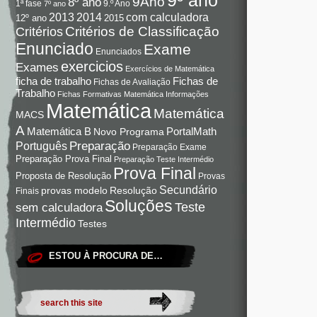
9Ano
8º ano
9.º Ano
1ª fase
7º ano
com calculadora
2013
2014
12º ano
2015
Critérios de Classificação
Critérios
Enunciado
Exame
Enunciados
exercicios
Exames
Exercícios de Matemática
Fichas de
ficha de trabalho
Fichas de Avaliação
Trabalho
Fichas Formativas Matemática
Informações
Matemática
Matemática
MACS
A
Matemática B
PortalMath
Novo Programa
Preparação
Português
Preparação Exame
Preparação Prova Final
Preparação Teste Intermédio
Prova Final
Proposta de Resolução
Provas
Secundário
Resolução
provas modelo
Finais
Soluções
Teste
sem calculadora
Intermédio
Testes
ESTOU À PROCURA DE…