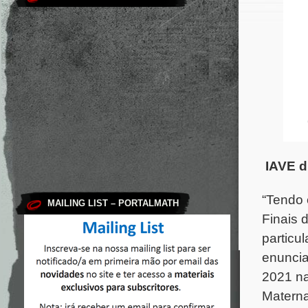
.
IAVE d
“Tendo 
MAILING LIST – PORTALMATH
Finais 
particu
enuncia
2021 na
Materna