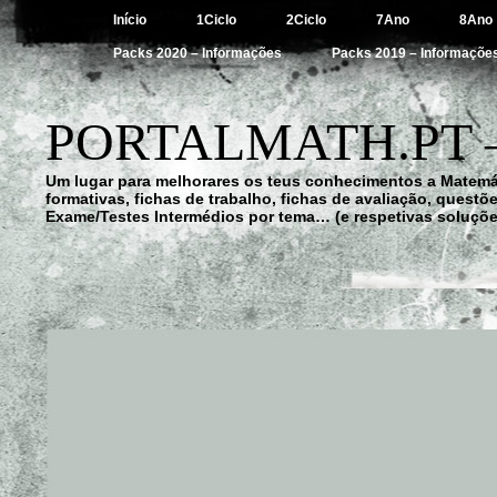
Início
1Ciclo
2Ciclo
7Ano
8Ano
Packs 2020 – Informações
Packs 2019 – Informaçõe
PORTALMATH.PT 
Um lugar para melhorares os teus conhecimentos a Matemá
formativas, fichas de trabalho, fichas de avaliação, quest
Exame/Testes Intermédios por tema… (e respetivas soluçõe