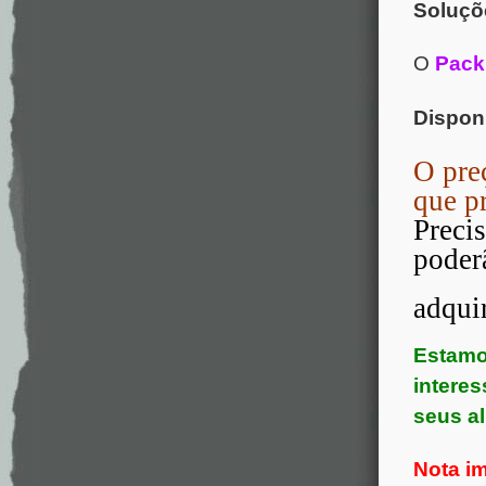
Soluçõ
O
Pack
Disponí
O pre
que pr
Preci
poderã
adqui
Estamo
interes
seus a
Nota im