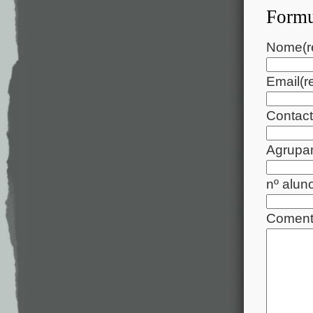
Formu
Nome
(
Email
(r
Contact
Agrupam
nº alun
Coment