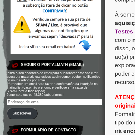
À semel
aquisi
Testes
com o
disso, 
ao(s) p
explora
SEGUIR O PORTALMATH (EMAIL)
poder c
Insira o seu endereço de email para subscrever este site e ter
acesso a materiais exclusivos assim como receber notificações
de novos artigos por email.
recurso
Irá receber um email para fazer a confirmação da inscrição na
mailing list (caso não o encontre verifique sff a caixa de
SPAM/Correio Indesejado).
Junte-se a outros 48.380 subscritores!
ATENÇÃ
origina
Formati
Subscrever
tipo do
FORMULÁRIO DE CONTACTO
irá enc