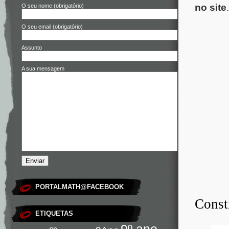
no site
.
O seu nome (obrigatório)
..
O seu email (obrigatório)
Assunto
A sua mensagem
PORTALMATH@FACEBOOK
Const
ETIQUETAS
.
9º ano