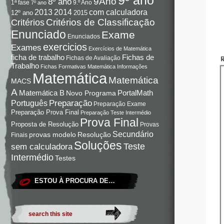
9Ano
8º ano
9.º Ano
1ª fase
7º ano
com calculadora
2013
2014
12º ano
2015
Critérios de Classificação
Critérios
Enunciado
Exame
Enunciados
exercicios
Exames
Exercícios de Matemática
Fichas de
ficha de trabalho
Fichas de Avaliação
Trabalho
Fichas Formativas Matemática
Informações
Matemática
Matemática
MACS
A
Matemática B
PortalMath
Novo Programa
Preparação
Português
Preparação Exame
Preparação Prova Final
Preparação Teste Intermédio
Prova Final
Proposta de Resolução
Provas
Secundário
Resolução
provas modelo
Finais
Soluções
Teste
sem calculadora
Intermédio
Testes
ESTOU À PROCURA DE…