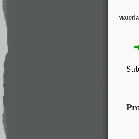
.
Materia
Su
Pr
.