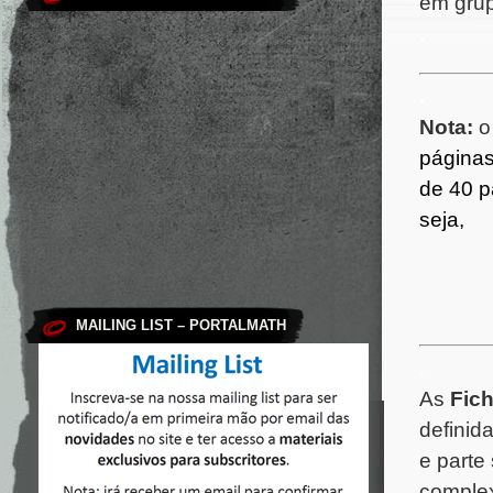
em gru
.
.
Nota:
páginas
de 40 
seja,
MAILING LIST – PORTALMATH
.
As
Fic
definid
e parte
complex