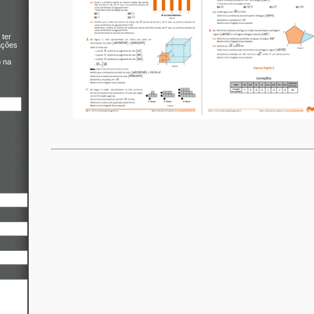
 ter
ações
o na