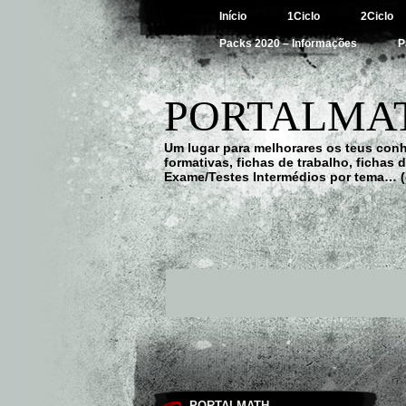
Início
1Ciclo
2Ciclo
Packs 2020 – Informações
P
PORTALMAT
Um lugar para melhorares os teus con
formativas, fichas de trabalho, fichas
Exame/Testes Intermédios por tema… (
PORTALMATH