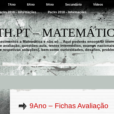
7Ano
8Ano
9Ano
Secundário
Vídeos
acks 2019 – Informações
Packs 2018 – Informações
H.PT – MATEMÁTIC
hecimentos a Matemática e não só… Aqui poderás encontrar imens
 de avaliação, questões-aula, testes intermédios, exames nacionai
e respetivas soluções), bem como curiosidades, desafios, probl
9Ano – Fichas Avaliação