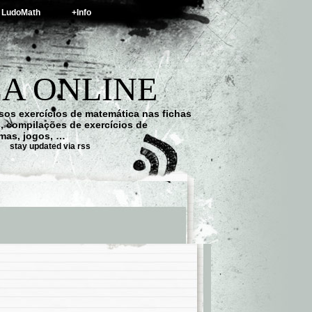
LudoMath
+Info
A ONLINE
os exercícios de matemática nas fichas
s, compilações de exercícios de
emas, jogos, …
stay updated via rss