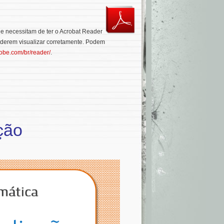
que necessitam de ter o Acrobat Reader
oderem visualizar corretamente. Podem
dobe.com/br/reader/
.
ção