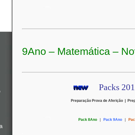
.
9Ano – Matemática – N
.
.
Packs 20
o
.
Preparação Prova de Aferição | Prep
.
Pack 8Ano
|
Pack 9Ano
|
Pac
a
.