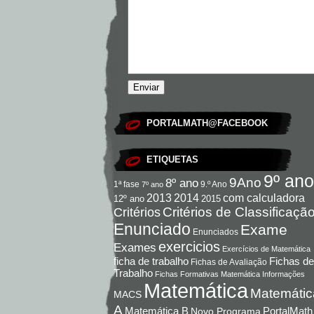
PORTALMATH@FACEBOOK
ETIQUETAS
9º ano
9Ano
8º ano
9.º Ano
1ª fase
7º ano
com calculadora
2013
2014
12º ano
2015
Critérios de Classificaçã
Critérios
Enunciado
Exame
Enunciados
exercicios
Exames
Exercícios de Matemática
Fichas de
ficha de trabalho
Fichas de Avaliação
Trabalho
Fichas Formativas Matemática
Informações
Matemática
Matemátic
MACS
A
Matemática B
PortalMath
Novo Programa