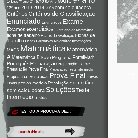
9Ano
8º ano
9.º Ano
1ª fase
7º ano
com calculadora
2013
2014
12º ano
2015
Critérios de Classificação
Critérios
Enunciado
Exame
Enunciados
exercicios
Exames
Exercícios de Matemática
Fichas de
ficha de trabalho
Fichas de Avaliação
Trabalho
Fichas Formativas Matemática
Informações
Matemática
Matemática
MACS
A
Matemática B
PortalMath
Novo Programa
Preparação
Português
Preparação Exame
Preparação Prova Final
Preparação Teste Intermédio
This site
Prova Final
Proposta de Resolução
Provas
Secundário
Resolução
provas modelo
Finais
Soluções
Teste
sem calculadora
Intermédio
Testes
ESTOU À PROCURA DE…