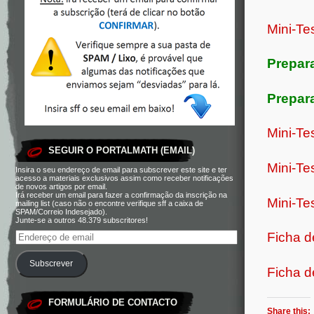
Mini-T
Prepar
Prepar
Mini-Te
SEGUIR O PORTALMATH (EMAIL)
Mini-Te
Insira o seu endereço de email para subscrever este site e ter
acesso a materiais exclusivos assim como receber notificações
de novos artigos por email.
Irá receber um email para fazer a confirmação da inscrição na
Mini-Te
mailing list (caso não o encontre verifique sff a caixa de
SPAM/Correio Indesejado).
Junte-se a outros 48.379 subscritores!
Ficha d
Subscrever
Ficha d
FORMULÁRIO DE CONTACTO
Share this: