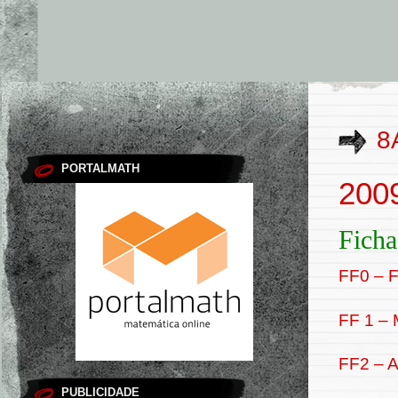
8
PORTALMATH
200
Ficha
FF0 – 
FF 1 – 
FF2 – A
PUBLICIDADE