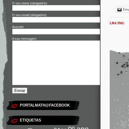
O seu nome (obrigatório)
Ema
O seu email (obrigatório)
Like this:
Assunto
A sua mensagem
PORTALMATH@FACEBOOK
ETIQUETAS
9º ano