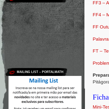
FF3 – A
FF4 – M
FF Out
Palavr
FT – Te
Problem
MAILING LIST – PORTALMATH
Prepar
Pitágo
Ficha
Mini-T