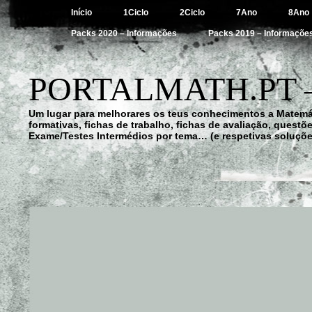
Início
1Ciclo
2Ciclo
7Ano
8Ano
Packs 2020 – Informações
Packs 2019 – Informaçõe
PORTALMATH.PT 
Um lugar para melhorares os teus conhecimentos a Matemá
formativas, fichas de trabalho, fichas de avaliação, quest
Exame/Testes Intermédios por tema… (e respetivas soluçõe