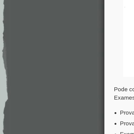
.
Pode co
Exames 
Prova
Prova