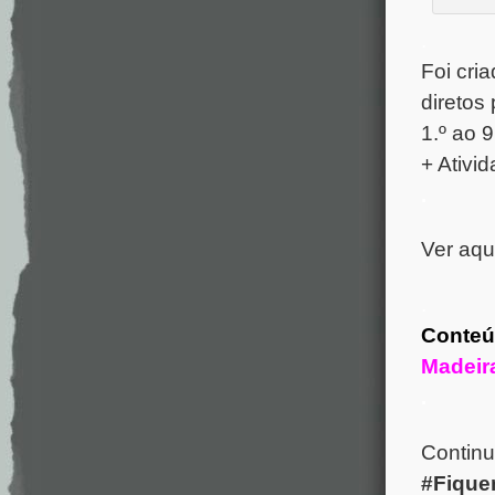
.
Foi cri
diretos
1.º ao 
+ Ativi
.
Ver aqu
.
Conteú
Madeir
.
Continu
#Fiqu