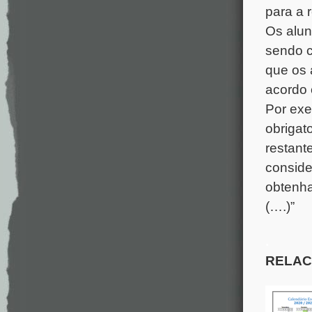
para a r
Os alun
sendo c
que os 
acordo 
Por exe
obrigato
restant
conside
obtenha
(….)”
.
RELAC