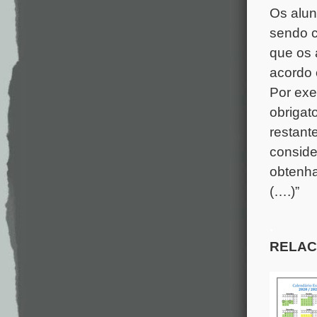
Os alun
sendo c
que os 
acordo 
Por exe
obrigato
restant
conside
obtenha
(….)”
.
RELAC