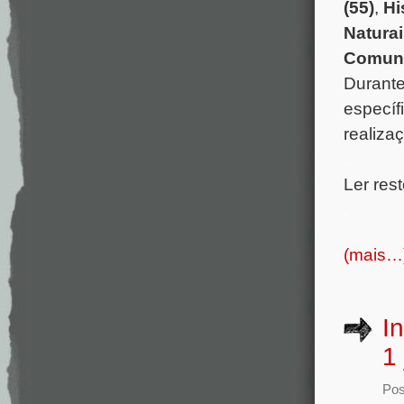
(55)
,
Hi
Naturai
Comuni
Durante
específ
realiza
.
Ler rest
.
(mais…
I
1
Pos