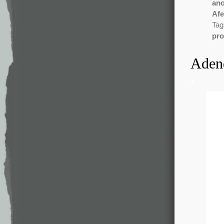
an
Afe
Tag
pro
Adend
.