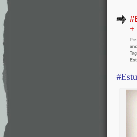
#
+
Pos
an
Tag
Es
#Est