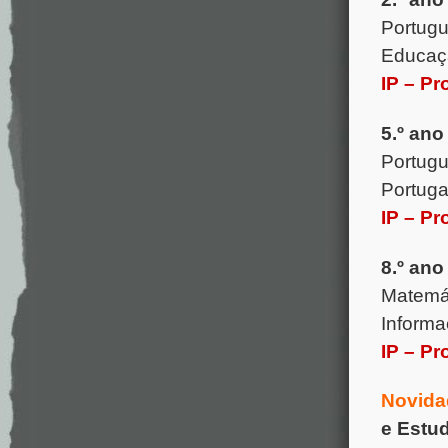
Portugu
Educaçã
IP – Pr
5.º ano
Portugu
Portuga
IP – Pr
8.º ano
Matemát
Informa
IP – Pr
Novida
e Estud