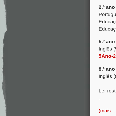
2.º ano 
Portugu
Educaçã
Educaçã
5.º ano
Inglês 
5Ano-2
8.º ano
Inglês 
.
Ler rest
.
(mais…