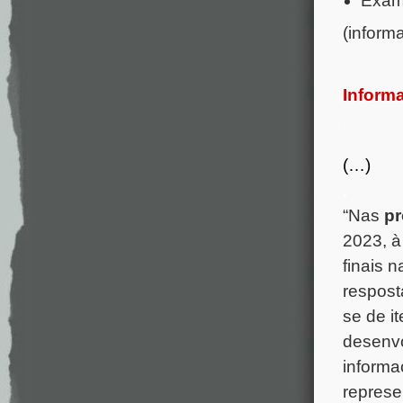
Exame
(inform
Informa
.
(…)
.
“Nas
pr
2023, à
finais 
resposta
se de i
desenvo
informa
represe