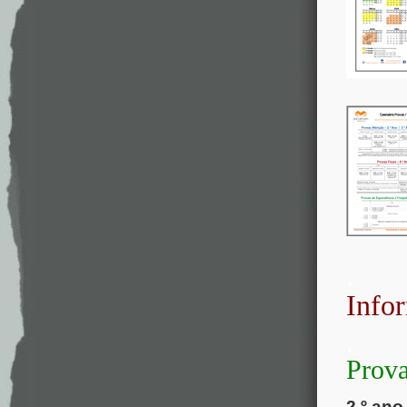
.
Info
.
Prova
2.º ano 