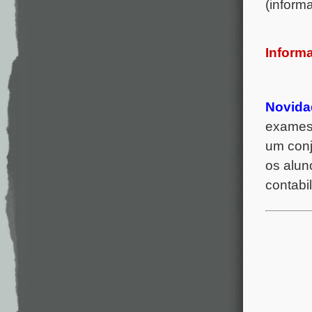
(inform
Informa
.
Novida
exames 
um conj
os alun
contabi