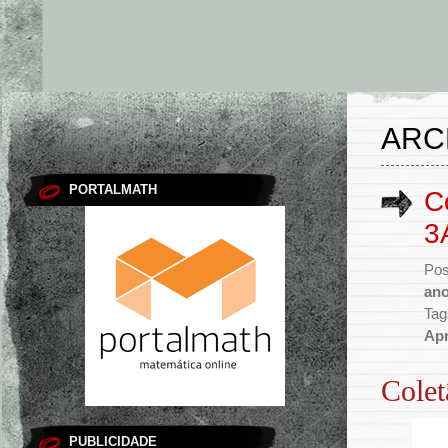
ARC
PORTALMATH
C
3
Pos
an
Tag
Apr
Colet
PUBLICIDADE