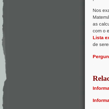
Nos exa
Matemát
as calc
com o 
Lista e
de sere
Pergun
.
Rela
Inform
Inform