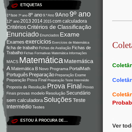
ETIQUETAS
9º ano
9Ano
8º ano
9.º Ano
1ª fase
7º ano
com calculadora
2013
2014
12º ano
2015
Critérios de Classificação
.
Critérios
Enunciado
Exame
Enunciados
exercicios
Exames
Colet
Exercícios de Matemática
Fichas de
ficha de trabalho
Fichas de Avaliação
Trabalho
Fichas Formativas Matemática
Informações
.
Matemática
Matemática
MACS
Coletân
A
Matemática B
PortalMath
Novo Programa
Preparação
Português
Preparação Exame
Coletân
Preparação Prova Final
Preparação Teste Intermédio
Prova Final
Proposta de Resolução
Provas
Secundário
Resolução
provas modelo
Finais
Coletân
Soluções
Teste
sem calculadora
Probab
Intermédio
Testes
.
ESTOU À PROCURA DE…
Ver tod