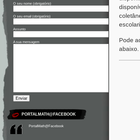
O seu nome (obrigatório)
disponí
coletân
O seu email (obrigatório)
escolar
Assunto
Pode ac
A sua mensagem
abaixo.
PORTALMATH@FACEBOOK
PortalMath@Facebook