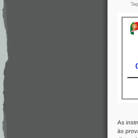
Tag
.
As instr
às prov