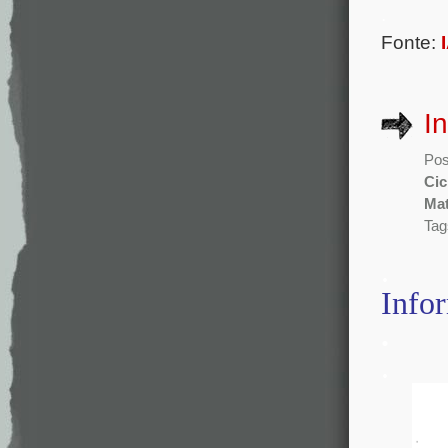
.
Fonte:
I
Pos
Cic
Mat
Tag
.
Info
.
.