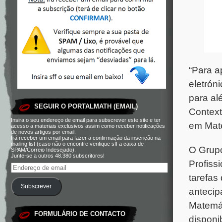
“Para a
eletrón
para al
SEGUIR O PORTALMATH (EMAIL)
Context
Insira o seu endereço de email para subscrever este site e ter
em Mat
acesso a materiais exclusivos assim como receber notificações
de novos artigos por email.
Irá receber um email para fazer a confirmação da inscrição na
mailing list (caso não o encontre verifique sff a caixa de
O Grupo
SPAM/Correio Indesejado).
Junte-se a outros 48.380 subscritores!
Profiss
tarefas
Subscrever
antecip
Matemát
FORMULÁRIO DE CONTACTO
disponi