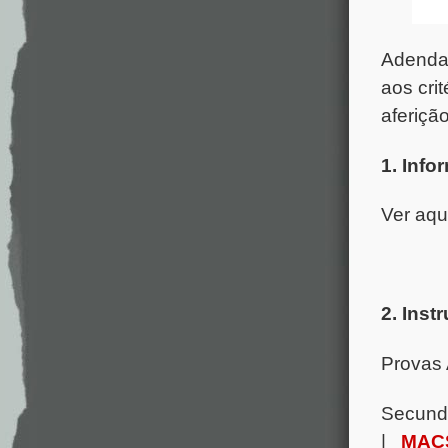
Adenda 
aos cri
aferiçã
1. Info
Ver aqu
2. Inst
Provas 
Secund
|
MACS