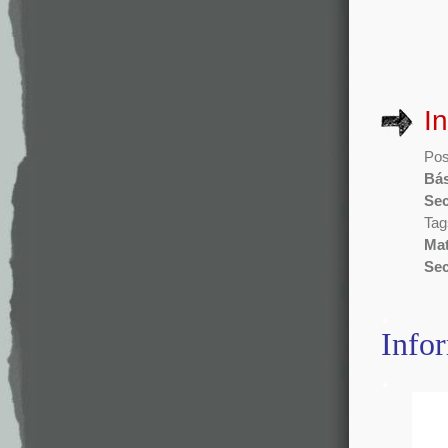
I
Pos
Bás
Sec
Tag
Mat
Sec
.
Info
.