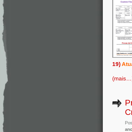
19)
Atu
(mais…
P
C
Pos
an