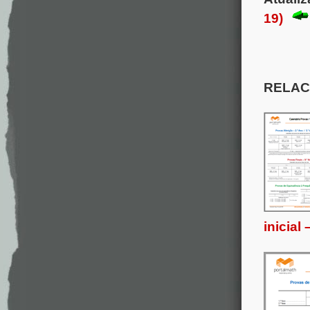
19)
RELAC
inicial