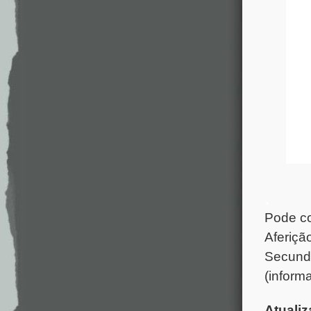
.
Pode co
Aferiçã
Secundá
(inform
Atualiz