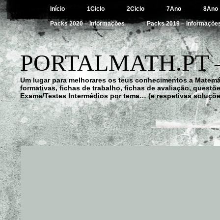
Início
1Ciclo
2Ciclo
7Ano
8Ano
Packs 2020 – Informações
Packs 2019 – Informaçõe
PORTALMATH.PT 
Um lugar para melhorares os teus conhecimentos a Matemá
formativas, fichas de trabalho, fichas de avaliação, quest
Exame/Testes Intermédios por tema… (e respetivas soluçõe