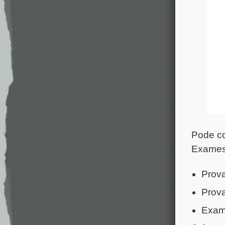
.
Pode co
Exames 
Prova
Prova
Exame