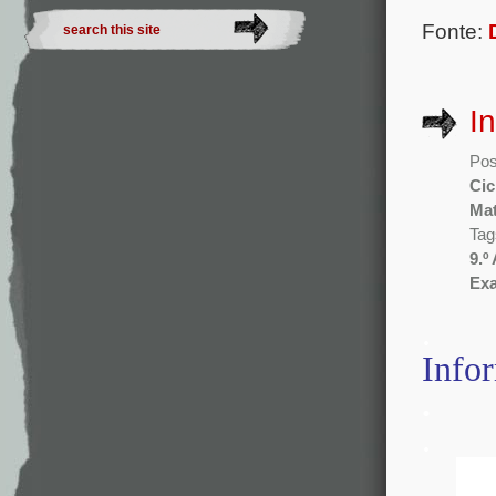
Fonte:
I
Pos
Cic
Mat
Tag
9.º
Ex
.
Info
.
.