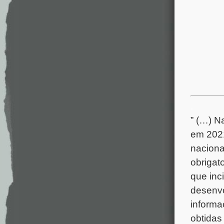
.
” (…) 
em 2021
naciona
obrigato
que inc
desenvo
informa
obtidas