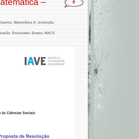
atemática –
0
Exames
,
Matemática A
,
resolução
,
ficação
,
Enunciado
,
Exame
,
MACS
,