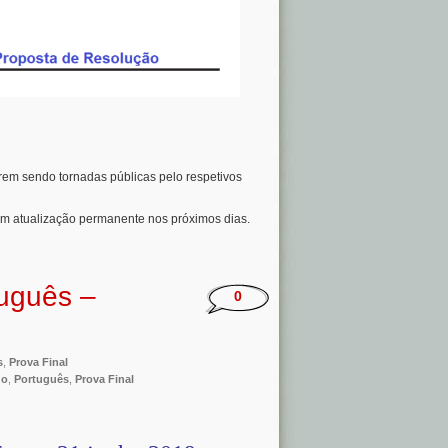
orem sendo tornadas públicas pelo respetivos
em atualização permanente nos próximos dias.
tuguês –
0
s
,
Prova Final
do
,
Português
,
Prova Final