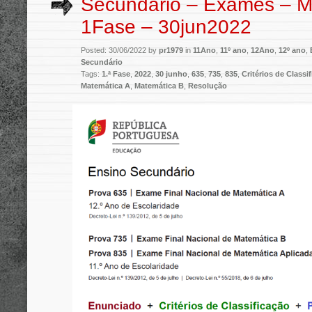
Secundário – Exames – M
1Fase – 30jun2022
Posted: 30/06/2022 by
pr1979
in
11Ano
,
11º ano
,
12Ano
,
12º ano
,
Secundário
Tags:
1.ª Fase
,
2022
,
30 junho
,
635
,
735
,
835
,
Critérios de Classi
Matemática A
,
Matemática B
,
Resolução