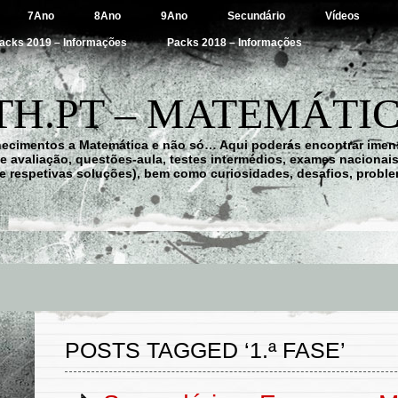
7Ano
8Ano
9Ano
Secundário
Vídeos
acks 2019 – Informações
Packs 2018 – Informações
H.PT – MATEMÁTIC
hecimentos a Matemática e não só… Aqui poderás encontrar imens
 de avaliação, questões-aula, testes intermédios, exames nacionai
e respetivas soluções), bem como curiosidades, desafios, probl
POSTS TAGGED ‘1.ª FASE’