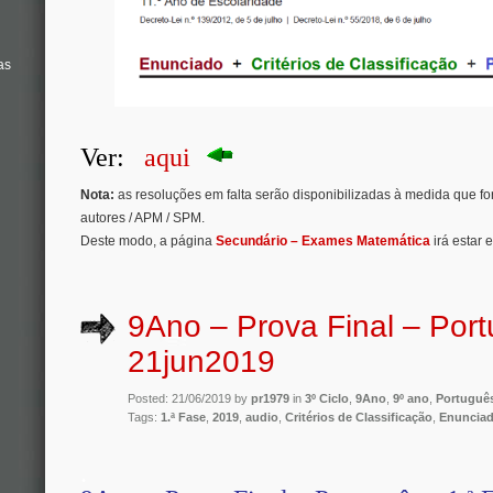
as
Ver:
aqui
Nota:
as resoluções em falta serão disponibilizadas à medida que f
autores / APM / SPM.
Deste modo, a página
Secundário – Exames Matemática
irá estar 
9Ano – Prova Final – Por
21jun2019
Posted: 21/06/2019 by
pr1979
in
3º Ciclo
,
9Ano
,
9º ano
,
Portuguê
Tags:
1.ª Fase
,
2019
,
audio
,
Critérios de Classificação
,
Enuncia
.