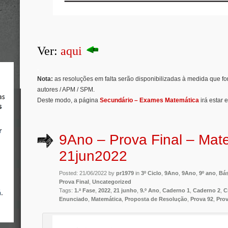
.
Ver:
aqui
.
Nota:
as resoluções em falta serão disponibilizadas à medida que f
autores / APM / SPM.
Deste modo, a página
Secundário – Exames Matemática
irá estar 
9Ano – Prova Final – Mat
21jun2022
Posted: 21/06/2022 by
pr1979
in
3º Ciclo
,
9Ano
,
9Ano
,
9º ano
,
Bás
Prova Final
,
Uncategorized
Tags:
1.ª Fase
,
2022
,
21 junho
,
9.º Ano
,
Caderno 1
,
Caderno 2
,
C
Enunciado
,
Matemática
,
Proposta de Resolução
,
Prova 92
,
Prov