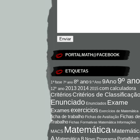
PORTALMATH@FACEBOOK
ETIQUETAS
9º ano
9Ano
8º ano
9.º Ano
1ª fase
7º ano
com calculadora
2013
2014
12º ano
2015
Critérios de Classificaçã
Critérios
Enunciado
Exame
Enunciados
exercicios
Exames
Exercícios de Matemática
Fichas de
ficha de trabalho
Fichas de Avaliação
Trabalho
Fichas Formativas Matemática
Informações
Matemática
Matemátic
MACS
A
Matemática B
PortalMath
Novo Programa