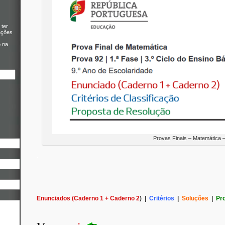
 ter
ações
o na
Provas Finais – Matemática –
.
.
Enunciados (Caderno 1 + Caderno 2
) |
Critérios
|
Soluções
|
Pr