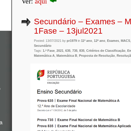
Ver:
aqui
Secundário – Exames – M
1Fase – 13jul2021
Posted: 13/07/2021 by
pr1979
in
11º ano
,
12º ano
,
Exames
,
MACS
Secundário
Tags:
1.ª Fase
,
2021
,
635
,
735
,
835
,
Critérios de Classificação
,
En
Matemática A
,
Matemática B
,
Proposta de Resolução
,
Resoluç
o
a