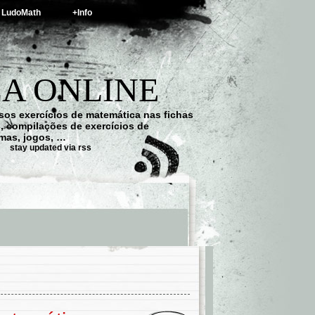
LudoMath
+Info
A ONLINE
os exercícios de matemática nas fichas
s, compilações de exercícios de
emas, jogos, …
stay updated via rss