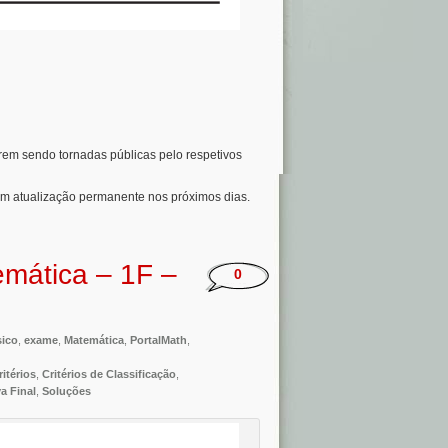
orem sendo tornadas públicas pelo respetivos
em atualização permanente nos próximos dias.
emática – 1F –
0
ico
,
exame
,
Matemática
,
PortalMath
,
ritérios
,
Critérios de Classificação
,
a Final
,
Soluções