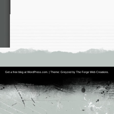
Get a free blog at WordPress.com
. | Theme: Greyzed by
The Forge Web Creations
.