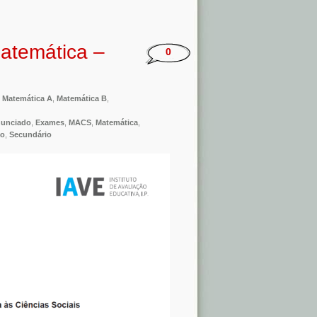
atemática –
0
,
Matemática A
,
Matemática B
,
unciado
,
Exames
,
MACS
,
Matemática
,
ão
,
Secundário