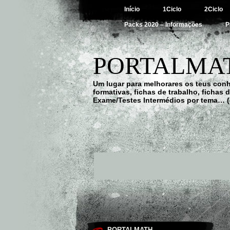
Início
1Ciclo
2Ciclo
Packs 2020 – Informações
P
PORTALMAT
Um lugar para melhorares os teus con
formativas, fichas de trabalho, fichas
Exame/Testes Intermédios por tema… (
PORTALMATH