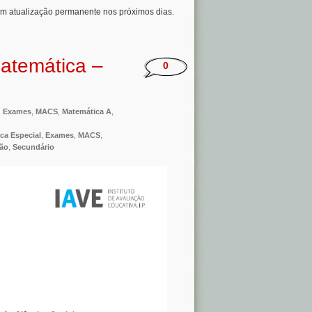
em atualização permanente nos próximos dias.
atemática –
0
,
Exames
,
MACS
,
Matemática A
,
ca Especial
,
Exames
,
MACS
,
ão
,
Secundário