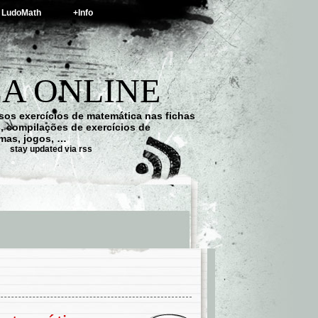
LudoMath
+Info
A ONLINE
os exercícios de matemática nas fichas
s, compilações de exercícios de
emas, jogos, …
stay updated via rss