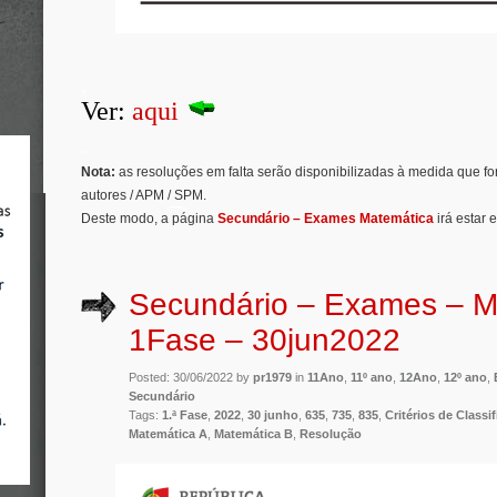
.
Ver:
aqui
.
Nota:
as resoluções em falta serão disponibilizadas à medida que f
autores / APM / SPM.
Deste modo, a página
Secundário – Exames Matemática
irá estar 
Secundário – Exames – M
1Fase – 30jun2022
Posted: 30/06/2022 by
pr1979
in
11Ano
,
11º ano
,
12Ano
,
12º ano
,
Secundário
Tags:
1.ª Fase
,
2022
,
30 junho
,
635
,
735
,
835
,
Critérios de Classi
Matemática A
,
Matemática B
,
Resolução