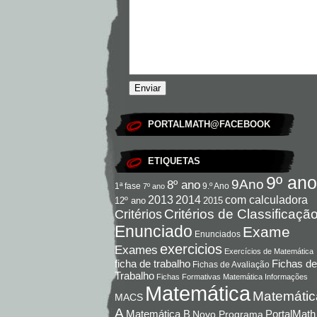
PORTALMATH@FACEBOOK
ETIQUETAS
9º ano
9Ano
8º ano
9.º Ano
1ª fase
7º ano
com calculadora
2013
2014
12º ano
2015
Critérios de Classificaçã
Critérios
Enunciado
Exame
Enunciados
exercicios
Exames
Exercícios de Matemática
Fichas de
ficha de trabalho
Fichas de Avaliação
Trabalho
Fichas Formativas Matemática
Informações
Matemática
Matemátic
MACS
A
Matemática B
PortalMath
Novo Programa