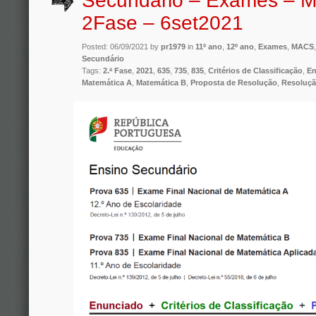
Secundário – Exames – M
2Fase – 6set2021
Posted: 06/09/2021 by
pr1979
in
11º ano
,
12º ano
,
Exames
,
MACS
Secundário
Tags:
2.ª Fase
,
2021
,
635
,
735
,
835
,
Critérios de Classificação
,
En
Matemática A
,
Matemática B
,
Proposta de Resolução
,
Resoluç