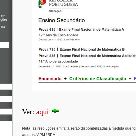
 ter
ações
o na
.
Ver:
aqui
.
Nota:
as resoluções em falta serão disponibilizadas à medida que f
autores / APM / SPM.