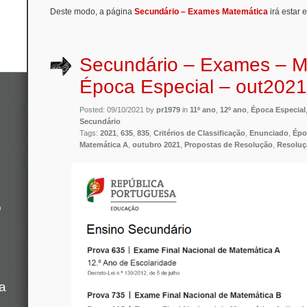
Deste modo, a página
Secundário – Exames Matemática
irá estar 
Secundário – Exames – M
Época Especial – out2021
Posted: 09/10/2021 by
pr1979
in
11º ano
,
12º ano
,
Época Especial
Secundário
Tags:
2021
,
635
,
835
,
Critérios de Classificação
,
Enunciado
,
Épo
Matemática A
,
outubro 2021
,
Propostas de Resolução
,
Resoluç
o
a