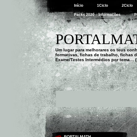
Início
1Ciclo
2Ciclo
Packs 2020 – Informações
P
PORTALMAT
Um lugar para melhorares os teus con
formativas, fichas de trabalho, fichas
Exame/Testes Intermédios por tema… (
PORTALMATH