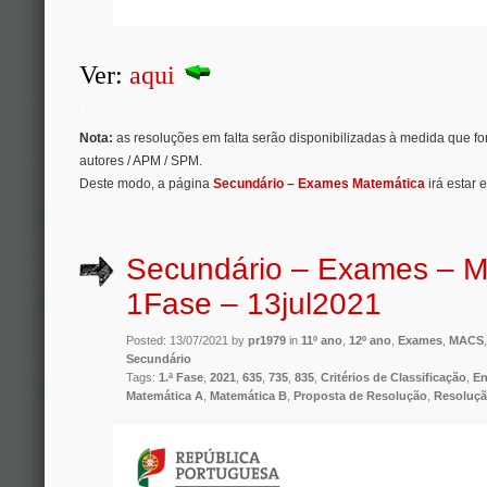
Ver:
aqui
.
Nota:
as resoluções em falta serão disponibilizadas à medida que f
autores / APM / SPM.
Deste modo, a página
Secundário – Exames Matemática
irá estar 
Secundário – Exames – M
1Fase – 13jul2021
Posted: 13/07/2021 by
pr1979
in
11º ano
,
12º ano
,
Exames
,
MACS
Secundário
Tags:
1.ª Fase
,
2021
,
635
,
735
,
835
,
Critérios de Classificação
,
En
Matemática A
,
Matemática B
,
Proposta de Resolução
,
Resoluç