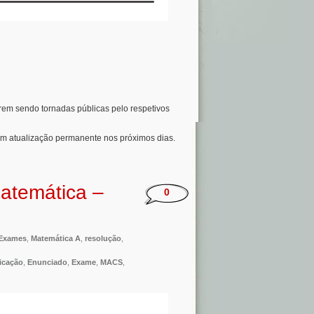
orem sendo tornadas públicas pelo respetivos
em atualização permanente nos próximos dias.
atemática –
0
Exames
,
Matemática A
,
resolução
,
ficação
,
Enunciado
,
Exame
,
MACS
,