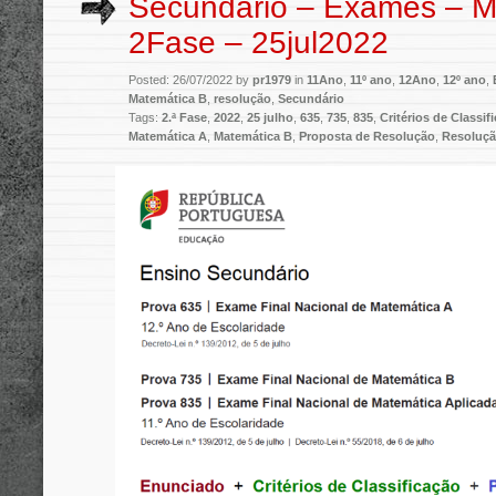
Secundário – Exames – M
2Fase – 25jul2022
Posted: 26/07/2022 by
pr1979
in
11Ano
,
11º ano
,
12Ano
,
12º ano
,
Matemática B
,
resolução
,
Secundário
Tags:
2.ª Fase
,
2022
,
25 julho
,
635
,
735
,
835
,
Critérios de Classif
Matemática A
,
Matemática B
,
Proposta de Resolução
,
Resoluç