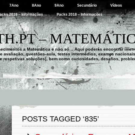
7Ano
8Ano
9Ano
Secundário
Vídeos
acks 2019 – Informações
Packs 2018 – Informações
H.PT – MATEMÁTIC
hecimentos a Matemática e não só… Aqui poderás encontrar imens
 de avaliação, questões-aula, testes intermédios, exames nacionai
e respetivas soluções), bem como curiosidades, desafios, probl
POSTS TAGGED ‘835’