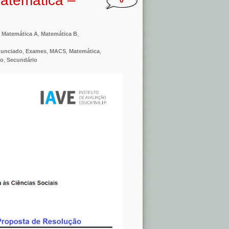
atemática –
0
,
Matemática A
,
Matemática B
,
unciado
,
Exames
,
MACS
,
Matemática
,
ão
,
Secundário