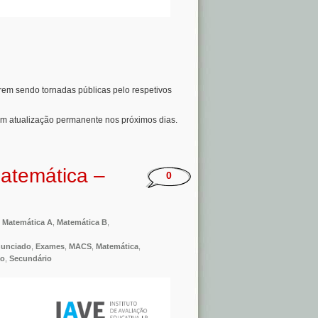
orem sendo tornadas públicas pelo respetivos
em atualização permanente nos próximos dias.
atemática –
0
,
Matemática A
,
Matemática B
,
unciado
,
Exames
,
MACS
,
Matemática
,
ão
,
Secundário