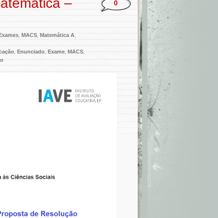
atemática –
0
Exames
,
MACS
,
Matemática A
,
icação
,
Enunciado
,
Exame
,
MACS
,
ão