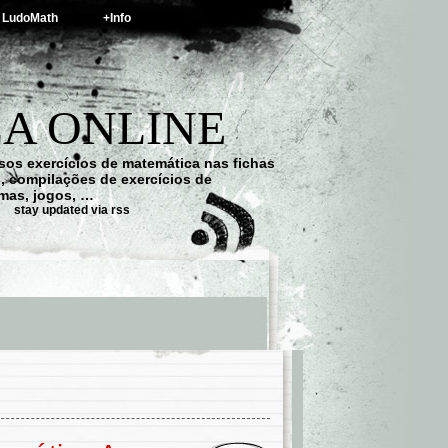
LudoMath
+Info
A ONLINE
os exercícios de matemática nas fichas
s, compilações de exercícios de
emas, jogos, …
stay updated via rss