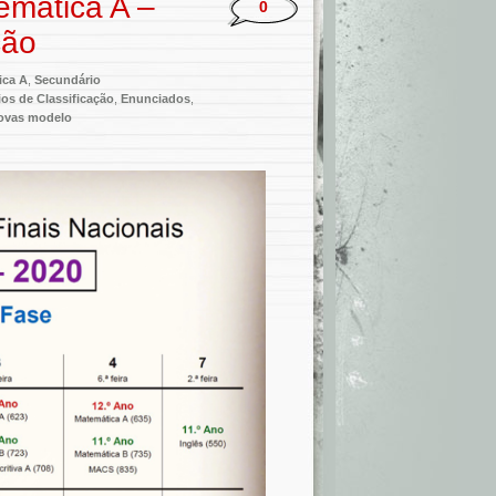
mática A –
0
ção
ica A
,
Secundário
ios de Classificação
,
Enunciados
,
ovas modelo