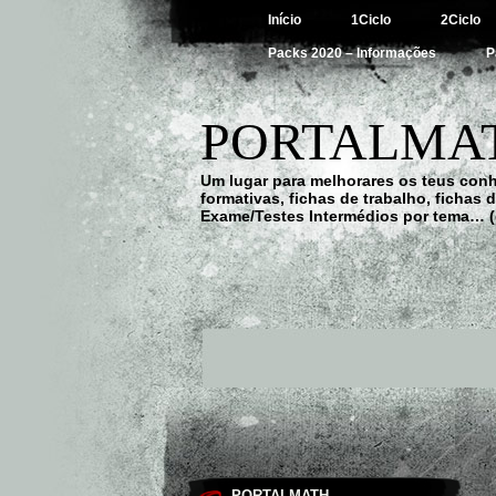
Início
1Ciclo
2Ciclo
Packs 2020 – Informações
P
PORTALMAT
Um lugar para melhorares os teus con
formativas, fichas de trabalho, fichas
Exame/Testes Intermédios por tema… (
PORTALMATH