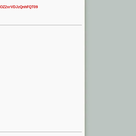
VhOZ2xrVDJzQnhFQT09