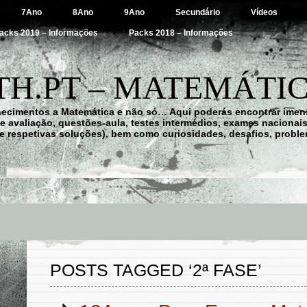
7Ano
8Ano
9Ano
Secundário
Vídeos
acks 2019 – Informações
Packs 2018 – Informações
H.PT – MATEMÁTIC
hecimentos a Matemática e não só… Aqui poderás encontrar imens
 de avaliação, questões-aula, testes intermédios, exames nacionai
e respetivas soluções), bem como curiosidades, desafios, probl
POSTS TAGGED ‘2ª FASE’