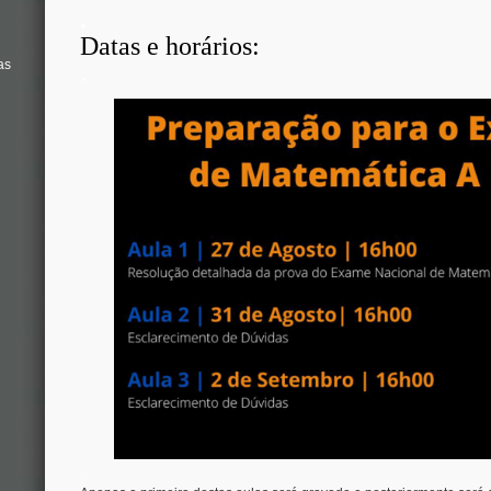
.
Datas e horários:
as
.
.