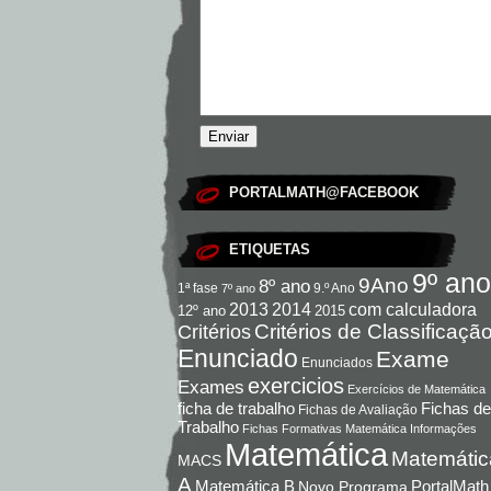
PORTALMATH@FACEBOOK
ETIQUETAS
9º ano
9Ano
8º ano
9.º Ano
1ª fase
7º ano
com calculadora
2013
2014
12º ano
2015
Critérios de Classificaçã
Critérios
Enunciado
Exame
Enunciados
exercicios
Exames
Exercícios de Matemática
Fichas de
ficha de trabalho
Fichas de Avaliação
Trabalho
Fichas Formativas Matemática
Informações
Matemática
Matemátic
MACS
A
Matemática B
PortalMath
Novo Programa