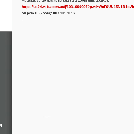
As aulas serão dadas na sua sala Zoom (link abaixo):
https://us04web.zoom.us/j/8031099097?pwd=WnF0UU15N1R1c
ou pelo ID (Zoom):
803 109 9097
.
o
a