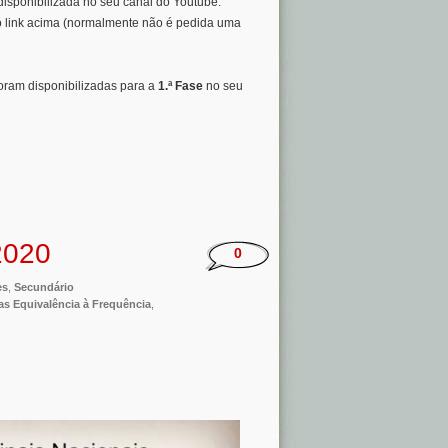
disponibilizada no seu canal do Youtube.
lo link acima (normalmente não é pedida uma
oram disponibilizadas para a
1.ª Fase
no seu
2020
0
es
,
Secundário
as Equivalência à Frequência
,