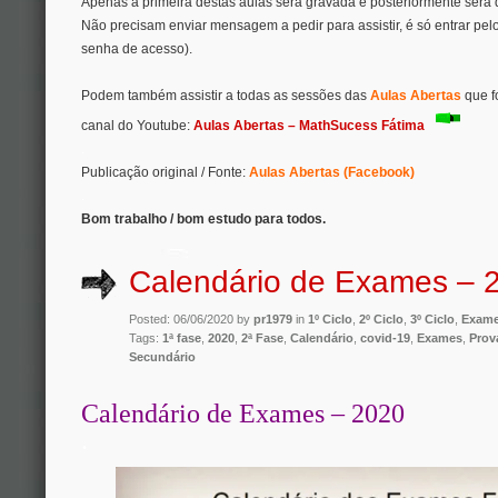
Apenas a primeira destas aulas será gravada e posteriormente será 
Não precisam enviar mensagem a pedir para assistir, é só entrar pe
senha de acesso).
Podem também assistir a todas as sessões das
Aulas Abertas
que f
canal do Youtube:
Aulas Abertas – MathSucess Fátima
.
Publicação original / Fonte:
Aulas Abertas (Facebook)
.
Bom trabalho / bom estudo para todos.
Calendário de Exames – 
Posted: 06/06/2020 by
pr1979
in
1º Ciclo
,
2º Ciclo
,
3º Ciclo
,
Exam
Tags:
1ª fase
,
2020
,
2ª Fase
,
Calendário
,
covid-19
,
Exames
,
Prov
Secundário
Calendário de Exames – 2020
.