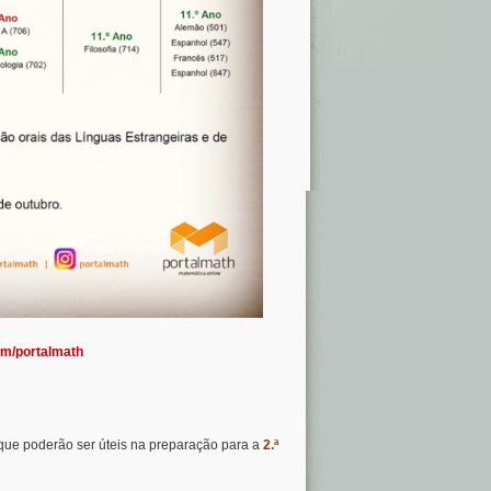
m/portalmath
, que poderão ser úteis na preparação para a
2.ª