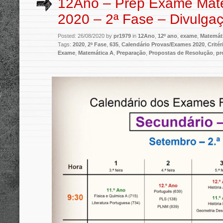
12Ano – Prep Exame Mate
2020 – 2ª Fase – Divulga
Posted: 26/08/2020 by
pr1979
in
12Ano
,
12º ano
,
exame
,
Matemát
Tags:
2020
,
2ª Fase
,
635
,
Calendário Provas/Exames 2020
,
Critér
Exame
,
Matemática A
,
Preparação
,
Propostas de Resolução
,
pr
.