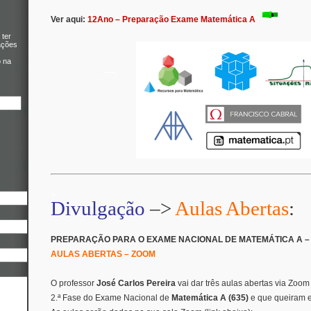
Ver aqui:
12Ano – Preparação Exame Matemática A
 ter
ações
o na
.
Divulgação
–>
Aulas Abertas
:
.
PREPARAÇÃO PARA O EXAME NACIONAL DE MATEMÁTICA A – 2
AULAS ABERTAS – ZOOM
.
O professor
José Carlos Pereira
vai dar três aulas abertas via Zoo
2.ª Fase do Exame Nacional de
Matemática A (635)
e que queiram e