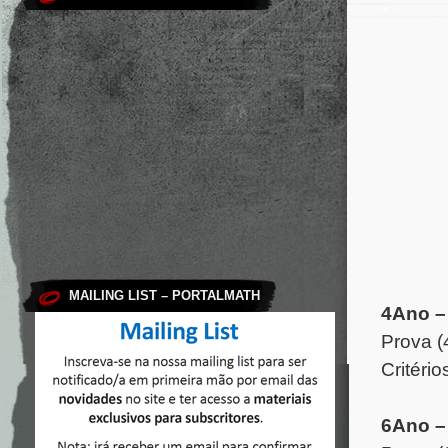
.
MAILING LIST – PORTALMATH
4Ano –
Prova (
Critério
.
6Ano –