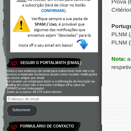
Prova (
Critério
.
Portug
PLNM (A
PLNM (B
..
Nota:
a
SEGUIR O PORTALMATH (EMAIL)
respeti
Insira o seu endereço de email para subscrever este site e ter
acesso a materiais exclusivos assim como receber notificações
de novos artigos por email.
Irá receber um email para fazer a confirmação da inscrição na
mailing list (caso não o encontre verifique sff a caixa de
SPAM/Correio Indesejado).
Junte-se a outros 48.379 subscritores!
Subscrever
FORMULÁRIO DE CONTACTO