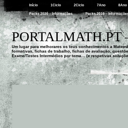
Início
1Ciclo
2Ciclo
7Ano
8Ano
Packs 2020 – Informações
Packs 2019 – Informaçõe
PORTALMATH.PT 
Um lugar para melhorares os teus conhecimentos a Matemá
formativas, fichas de trabalho, fichas de avaliação, quest
Exame/Testes Intermédios por tema… (e respetivas soluçõe