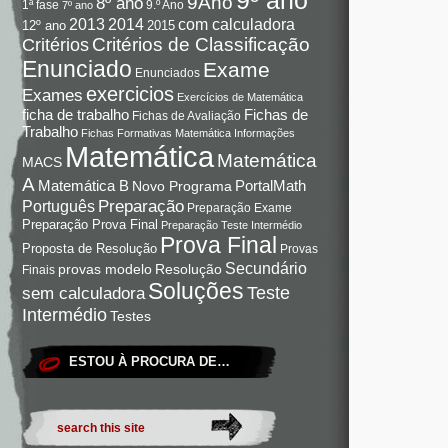
9Ano
8º ano
9.º Ano
1ª fase
7º ano
com calculadora
2013
2014
12º ano
2015
Critérios de Classificação
Critérios
Enunciado
Exame
Enunciados
exercicios
Exames
Exercícios de Matemática
Fichas de
ficha de trabalho
Fichas de Avaliação
Trabalho
Fichas Formativas Matemática
Informações
Matemática
Matemática
MACS
A
Matemática B
PortalMath
Novo Programa
Preparação
Português
Preparação Exame
Preparação Prova Final
Preparação Teste Intermédio
Prova Final
Proposta de Resolução
Provas
Secundário
Resolução
provas modelo
Finais
Soluções
Teste
sem calculadora
Intermédio
Testes
ESTOU À PROCURA DE…