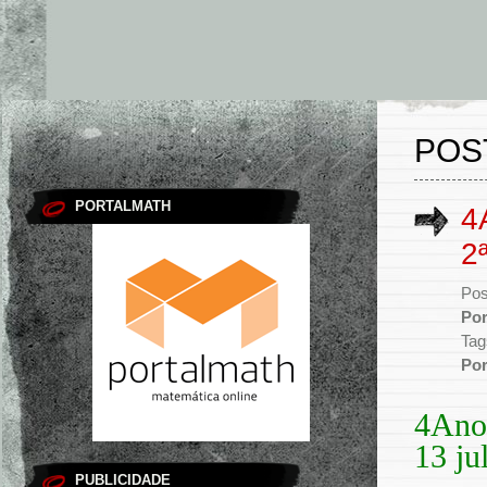
POS
PORTALMATH
4
2
Pos
Po
Tag
Po
4Ano 
13 ju
PUBLICIDADE