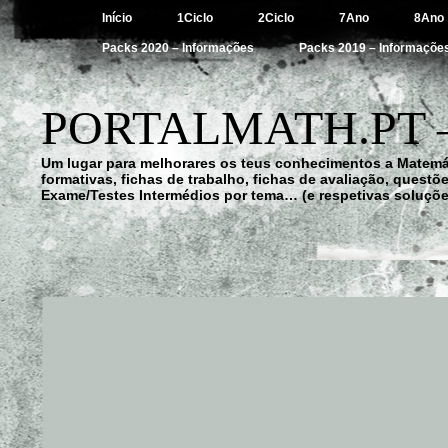
Início
1Ciclo
2Ciclo
7Ano
8Ano
Packs 2020 – Informações
Packs 2019 – Informaçõe
PORTALMATH.PT 
Um lugar para melhorares os teus conhecimentos a Matemá
formativas, fichas de trabalho, fichas de avaliação, quest
Exame/Testes Intermédios por tema… (e respetivas soluçõe