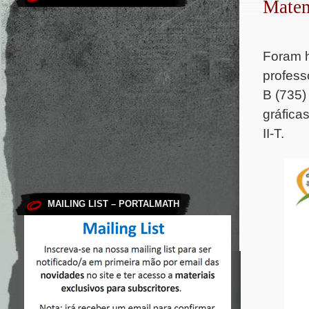
Matem
.
Foram h
profess
B (735)
gráfica
II-T.
MAILING LIST – PORTALMATH