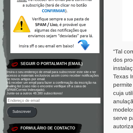
“Tal co
dos pro
SEGUIR O PORTALMATH (EMAIL)
instala
Insira o seu endereço de email para subscrever este site e ter
Texas I
acesso a materiais exclusivos assim como receber notificações
de novos artigos por email.
Irá receber um email para fazer a confirmação da inscrição na
permite
mailing list (caso não o encontre verifique sff a caixa de
SPAM/Correio Indesejado).
cuja ut
Junte-se a outros 48.380 subscritores!
anulaçã
modelos
Subscrever
serve p
autoriz
FORMULÁRIO DE CONTACTO