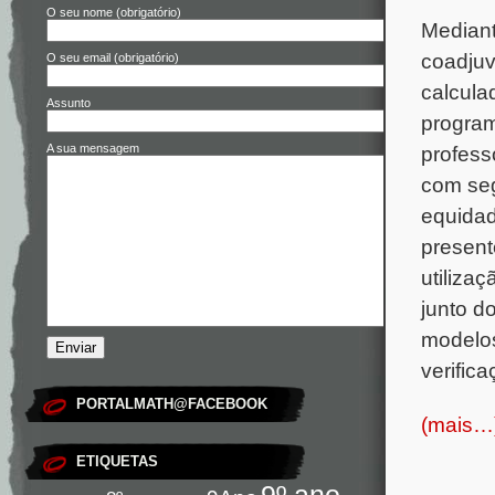
O seu nome (obrigatório)
Mediant
coadjuv
O seu email (obrigatório)
calcula
Assunto
program
A sua mensagem
profess
com seg
equidad
present
utiliza
junto d
modelos
verifica
PORTALMATH@FACEBOOK
(mais…
ETIQUETAS
9º ano