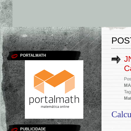
POS
PORTALMATH
J
C
Pos
MA
Tag
Mat
Calcu
.
PUBLICIDADE