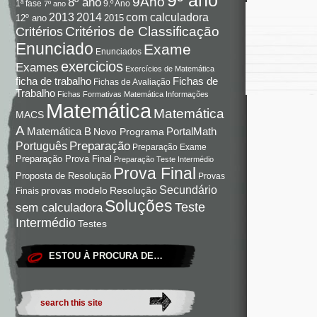
9Ano
8º ano
9.º Ano
1ª fase
7º ano
com calculadora
2013
2014
12º ano
2015
Critérios de Classificação
Critérios
Enunciado
Exame
Enunciados
exercicios
Exames
Exercícios de Matemática
Fichas de
ficha de trabalho
Fichas de Avaliação
Trabalho
Fichas Formativas Matemática
Informações
Matemática
Matemática
MACS
A
Matemática B
PortalMath
Novo Programa
Preparação
Português
Preparação Exame
Preparação Prova Final
Preparação Teste Intermédio
Prova Final
Proposta de Resolução
Provas
Secundário
Resolução
provas modelo
Finais
Soluções
Teste
sem calculadora
Intermédio
Testes
ESTOU À PROCURA DE…