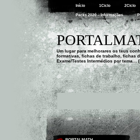
Início
1Ciclo
2Ciclo
Packs 2020 – Informações
P
PORTALMAT
Um lugar para melhorares os teus con
formativas, fichas de trabalho, fichas
Exame/Testes Intermédios por tema… (
PORTALMATH