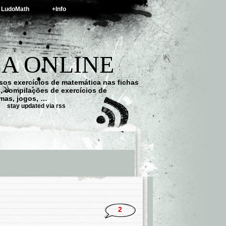
LudoMath
+Info
A ONLINE
os exercícios de matemática nas fichas
s, compilações de exercícios de
emas, jogos, …
stay updated via rss
2