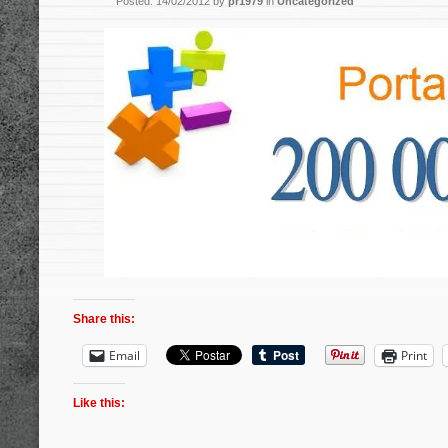
Posted: 14/02/2012 by
pr1979
in
Uncategorized
Share this:
Email
Print
Like this: