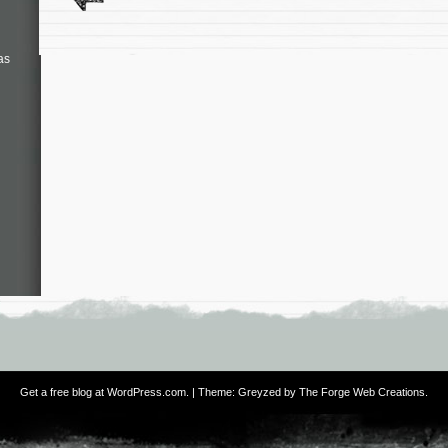
as
Get a free blog at WordPress.com
. | Theme: Greyzed by
The Forge Web Creations
.