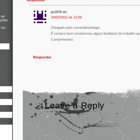
pr1979
diz:
 ter
24/02/2012 às 22:00
ações
Obrigado pelo comentário/elogio.
o na
É sempre bom recebermos algum feedback do trabalho qu
Cumprimentos
Responder
Leave a Reply