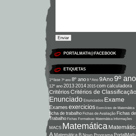
PORTALMATH@FACEBOOK
ETIQUETAS
9º ano
9Ano
8º ano
9.º Ano
1ª fase
7º ano
com calculadora
2013
2014
12º ano
2015
Critérios de Classificaçã
Critérios
Enunciado
Exame
Enunciados
exercicios
Exames
Exercícios de Matemática
Fichas de
ficha de trabalho
Fichas de Avaliação
Trabalho
Fichas Formativas Matemática
Informações
Matemática
Matemátic
MACS
A
Matemática B
PortalMath
Novo Programa