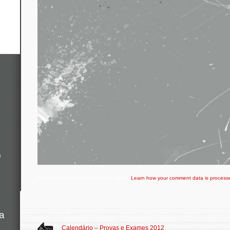
o
This site uses Akismet to reduce spam.
Learn how your comment data is process
a
Calendário – Provas e Exames 2012