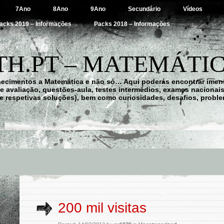
7Ano
8Ano
9Ano
Secundário
Vídeos
acks 2019 – Informações
Packs 2018 – Informações
H.PT – MATEMÁTIC
hecimentos a Matemática e não só… Aqui poderás encontrar imens
 de avaliação, questões-aula, testes intermédios, exames nacionai
e respetivas soluções), bem como curiosidades, desafios, probl
200 mil visitas