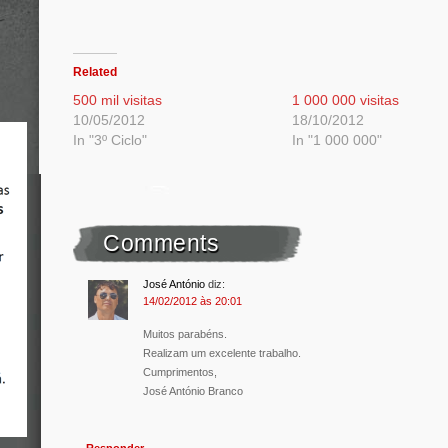
Related
500 mil visitas
1 000 000 visitas
10/05/2012
18/10/2012
In "3º Ciclo"
In "1 000 000"
Comments
José António
diz:
14/02/2012 às 20:01
Muitos parabéns.
Realizam um excelente trabalho.
Cumprimentos,
José António Branco
Responder