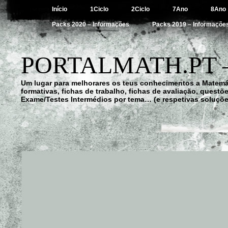
Início
1Ciclo
2Ciclo
7Ano
8Ano
Packs 2020 – Informações
Packs 2019 – Informaçõe
PORTALMATH.PT 
Um lugar para melhorares os teus conhecimentos a Matemá
formativas, fichas de trabalho, fichas de avaliação, quest
Exame/Testes Intermédios por tema… (e respetivas soluçõe