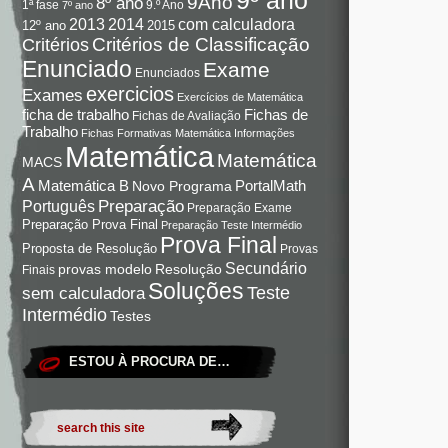
9Ano
8º ano
9.º Ano
1ª fase
7º ano
com calculadora
2013
2014
12º ano
2015
Critérios de Classificação
Critérios
Enunciado
Exame
Enunciados
exercicios
Exames
Exercícios de Matemática
Fichas de
ficha de trabalho
Fichas de Avaliação
Trabalho
Fichas Formativas Matemática
Informações
Matemática
Matemática
MACS
A
Matemática B
PortalMath
Novo Programa
Preparação
Português
Preparação Exame
Preparação Prova Final
Preparação Teste Intermédio
Prova Final
Proposta de Resolução
Provas
Secundário
Resolução
provas modelo
Finais
Soluções
Teste
sem calculadora
Intermédio
Testes
ESTOU À PROCURA DE…