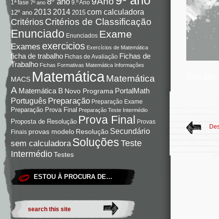
9Ano
8º ano
9.º Ano
1ª fase
7º ano
com calculadora
2013
2014
12º ano
2015
Critérios de Classificação
Critérios
Enunciado
Exame
Enunciados
exercicios
Exames
Exercícios de Matemática
Fichas de
ficha de trabalho
Fichas de Avaliação
Trabalho
Fichas Formativas Matemática
Informações
Matemática
This site
Matemática
MACS
A
Matemática B
PortalMath
Novo Programa
Preparação
Português
Preparação Exame
Preparação Prova Final
Preparação Teste Intermédio
Prova Final
Proposta de Resolução
Provas
Des
Secundário
Resolução
provas modelo
Finais
Soluções
Teste
sem calculadora
Intermédio
Testes
ESTOU À PROCURA DE…