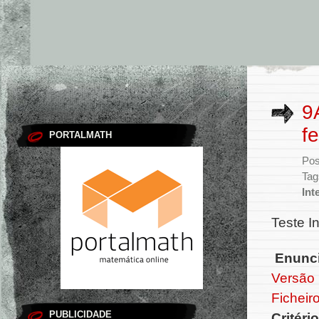
9
f
PORTALMATH
Pos
Tag
Int
Teste I
Enunc
Versão
Ficheir
PUBLICIDADE
Critéri