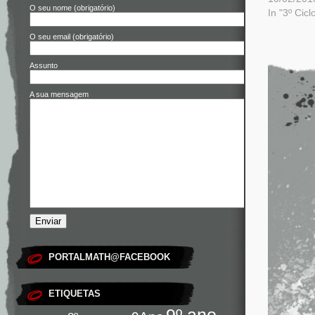
O seu nome (obrigatório)
In "3º Cicl
O seu email (obrigatório)
Assunto
A sua mensagem
PORTALMATH@FACEBOOK
ETIQUETAS
9º ano