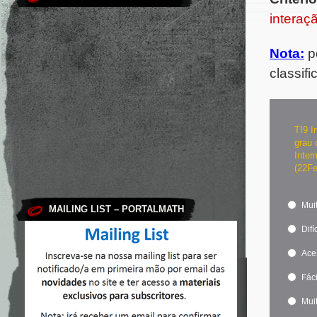
interaç
Nota:
po
classifi
TI9 I
grau 
Inter
(22F
Muit
MAILING LIST – PORTALMATH
Difíc
Ace
Fáci
Muit