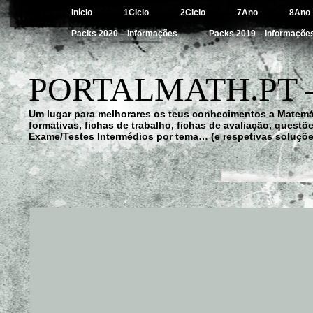
Início
1Ciclo
2Ciclo
7Ano
8Ano
Packs 2020 – Informações
Packs 2019 – Informaçõe
PORTALMATH.PT 
Um lugar para melhorares os teus conhecimentos a Matemá
formativas, fichas de trabalho, fichas de avaliação, quest
Exame/Testes Intermédios por tema… (e respetivas soluçõe