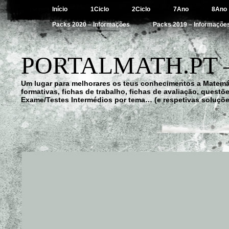
Início
1Ciclo
2Ciclo
7Ano
8Ano
Packs 2020 – Informações
Packs 2019 – Informaçõe
PORTALMATH.PT 
Um lugar para melhorares os teus conhecimentos a Matemá
formativas, fichas de trabalho, fichas de avaliação, quest
Exame/Testes Intermédios por tema… (e respetivas soluçõe