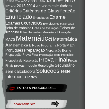
9Ano
8º ano
9.º Ano
1ª fase
7º ano
com calculadora
2013
2014
12º ano
2015
Critérios de Classificação
Critérios
Enunciado
Exame
Enunciados
exercicios
Exames
Exercícios de Matemática
Fichas de
ficha de trabalho
Fichas de Avaliação
Trabalho
Fichas Formativas Matemática
Informações
Matemática
Matemática
MACS
A
Matemática B
PortalMath
Novo Programa
Preparação
Português
Preparação Exame
Preparação Prova Final
Preparação Teste Intermédio
Prova Final
Proposta de Resolução
Provas
Secundário
Resolução
provas modelo
Finais
Soluções
Teste
sem calculadora
Intermédio
Testes
ESTOU À PROCURA DE…