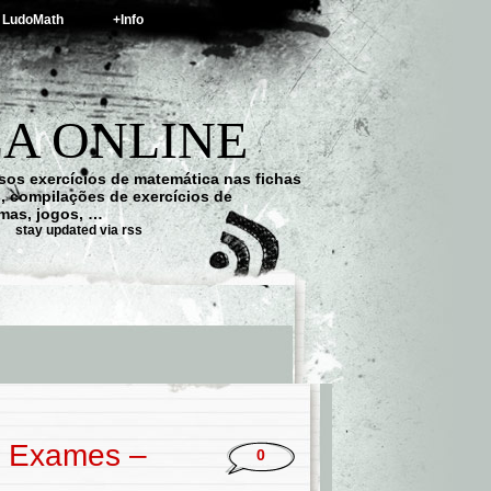
LudoMath
+Info
A ONLINE
os exercícios de matemática nas fichas
s, compilações de exercícios de
emas, jogos, …
stay updated via rss
 / Exames –
0