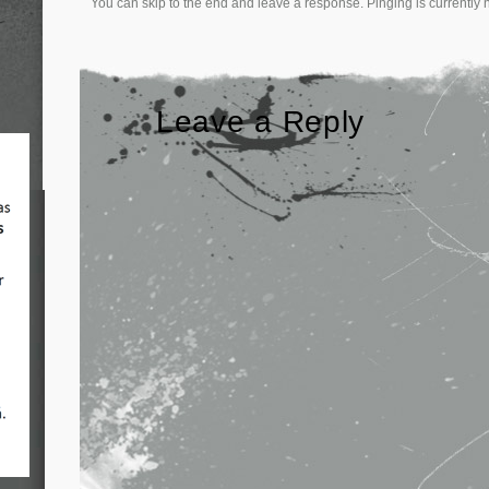
You can skip to the end and leave a response. Pinging is currently 
Leave a Reply