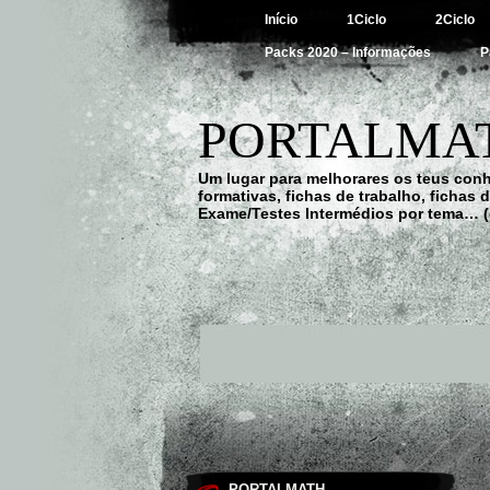
Início
1Ciclo
2Ciclo
Packs 2020 – Informações
P
PORTALMAT
Um lugar para melhorares os teus con
formativas, fichas de trabalho, fichas
Exame/Testes Intermédios por tema… (
PORTALMATH