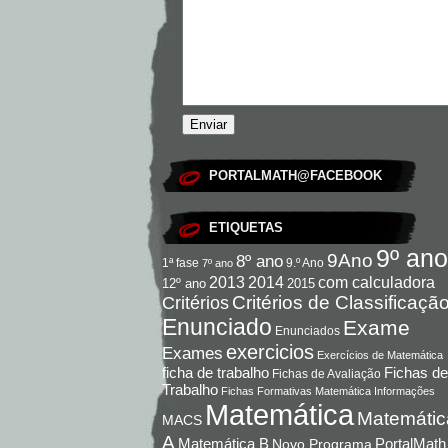
PORTALMATH@FACEBOOK
ETIQUETAS
9º ano
9Ano
8º ano
9.º Ano
1ª fase
7º ano
com calculadora
2013
2014
12º ano
2015
Critérios de Classificaçã
Critérios
Enunciado
Exame
Enunciados
exercicios
Exames
Exercícios de Matemática
Fichas de
ficha de trabalho
Fichas de Avaliação
Trabalho
Fichas Formativas Matemática
Informações
Matemática
Matemátic
MACS
A
Matemática B
PortalMath
Novo Programa