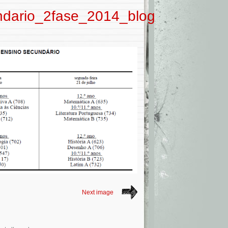
ndario_2fase_2014_blog
Next image