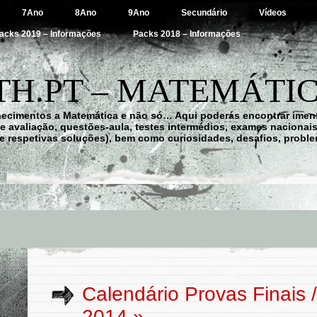
7Ano
8Ano
9Ano
Secundário
Vídeos
acks 2019 – Informações
Packs 2018 – Informações
H.PT – MATEMÁTIC
hecimentos a Matemática e não só… Aqui poderás encontrar imens
 de avaliação, questões-aula, testes intermédios, exames nacionai
e respetivas soluções), bem como curiosidades, desafios, probl
Calendário Provas Finais
2014
»