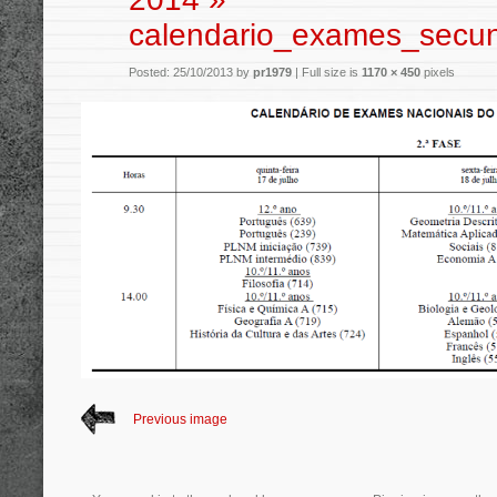
calendario_exames_secu
Posted: 25/10/2013 by
pr1979
|
Full size is
1170 × 450
pixels
Previous image