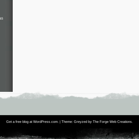
as
Get a free blog at WordPress.com
. | Theme: Greyzed by
The Forge Web Creations
.