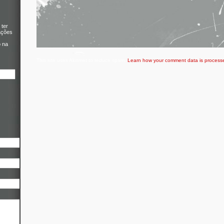
 ter
ações
o na
This site uses Akismet to reduce spam.
Learn how your comment data is process