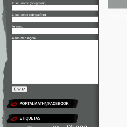
O seu nome (obrigatório)
O seu email (obrigatório)
This site use
Assunto
A sua mensagem
PORTALMATH@FACEBOOK
ETIQUETAS
9º ano