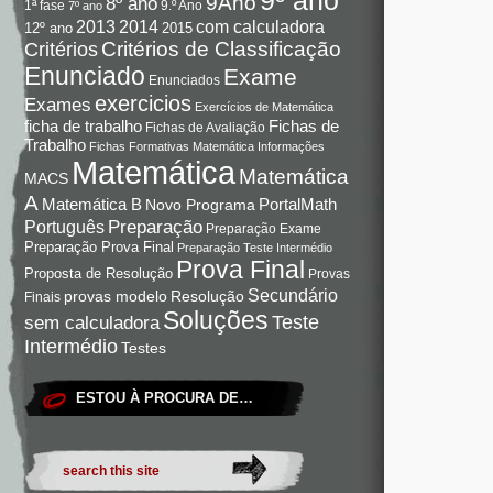
9Ano
8º ano
9.º Ano
1ª fase
7º ano
com calculadora
2013
2014
12º ano
2015
Critérios de Classificação
Critérios
Enunciado
Exame
Enunciados
exercicios
Exames
Exercícios de Matemática
Fichas de
ficha de trabalho
Fichas de Avaliação
Trabalho
Fichas Formativas Matemática
Informações
Matemática
Matemática
MACS
A
Matemática B
PortalMath
Novo Programa
Preparação
Português
Preparação Exame
Preparação Prova Final
Preparação Teste Intermédio
Prova Final
Proposta de Resolução
Provas
Secundário
Resolução
provas modelo
Finais
Soluções
Teste
sem calculadora
Intermédio
Testes
ESTOU À PROCURA DE…