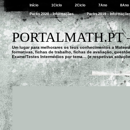
Início
1Ciclo
2Ciclo
7Ano
8Ano
Packs 2020 – Informações
Packs 2019 – Informaçõe
PORTALMATH.PT 
Um lugar para melhorares os teus conhecimentos a Matemá
formativas, fichas de trabalho, fichas de avaliação, quest
Exame/Testes Intermédios por tema… (e respetivas soluçõe