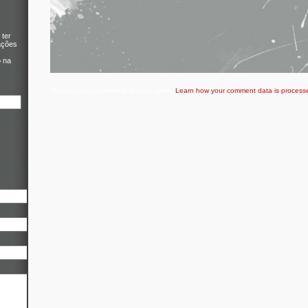
 ter
ações
o na
This site uses Akismet to reduce spam.
Learn how your comment data is process