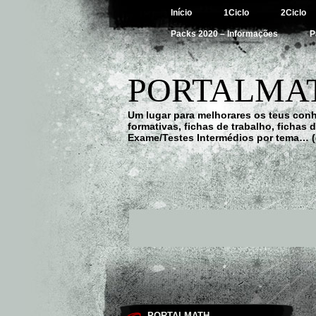
Início
1Ciclo
2Ciclo
Packs 2020 – Informações
P
PORTALMAT
Um lugar para melhorares os teus con
formativas, fichas de trabalho, fichas
Exame/Testes Intermédios por tema… (
PORTALMATH