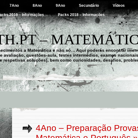
7Ano
8Ano
9Ano
Secundário
Vídeos
acks 2019 – Informações
Packs 2018 – Informações
H.PT – MATEMÁTIC
hecimentos a Matemática e não só… Aqui poderás encontrar imens
 de avaliação, questões-aula, testes intermédios, exames nacionai
e respetivas soluções), bem como curiosidades, desafios, probl
4Ano – Preparação Provas
Matemática e Português
»