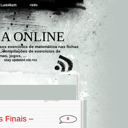
LudoMath
+Info
A ONLINE
os exercícios de matemática nas fichas
s, compilações de exercícios de
emas, jogos, …
stay updated via rss
 Finais –
0