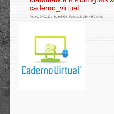
caderno_virtual
Posted: 06/02/2014 by
pr1979
|
Full size is
260 × 260
pixels