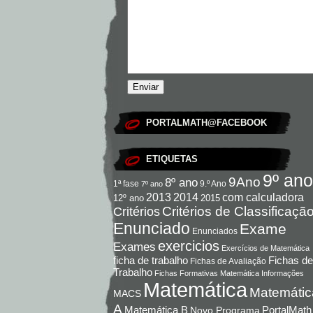
PORTALMATH@FACEBOOK
ETIQUETAS
9º ano
9Ano
8º ano
9.º Ano
1ª fase
7º ano
com calculadora
2013
2014
12º ano
2015
Critérios de Classificaçã
Critérios
Enunciado
Exame
Enunciados
exercicios
Exames
Exercícios de Matemática
Fichas de
ficha de trabalho
Fichas de Avaliação
Trabalho
Fichas Formativas Matemática
Informações
Matemática
Matemátic
MACS
A
Matemática B
PortalMath
Novo Programa