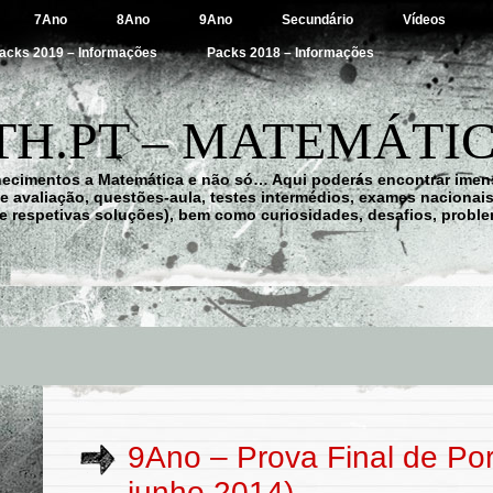
7Ano
8Ano
9Ano
Secundário
Vídeos
acks 2019 – Informações
Packs 2018 – Informações
H.PT – MATEMÁTIC
hecimentos a Matemática e não só… Aqui poderás encontrar imens
 de avaliação, questões-aula, testes intermédios, exames nacionai
e respetivas soluções), bem como curiosidades, desafios, probl
9Ano – Prova Final de Po
junho 2014)