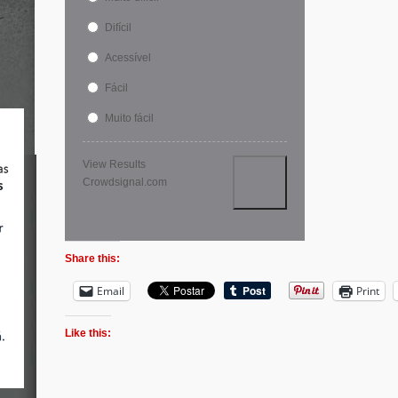
Difícil
Acessível
Fácil
Muito fácil
View Results
Crowdsignal.com
Share this:
Email
Print
Like this: