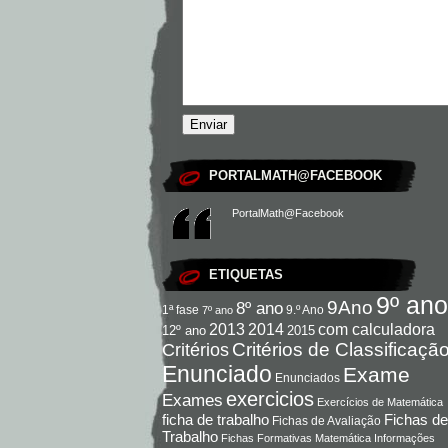
PORTALMATH@FACEBOOK
PortalMath@Facebook
ETIQUETAS
9º ano
9Ano
8º ano
9.º Ano
1ª fase
7º ano
com calculadora
2013
2014
12º ano
2015
Critérios de Classificaçã
Critérios
Enunciado
Exame
Enunciados
exercicios
Exames
Exercícios de Matemática
Fichas de
ficha de trabalho
Fichas de Avaliação
Trabalho
Fichas Formativas Matemática
Informações