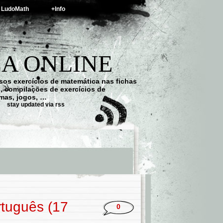
LudoMath
+Info
A ONLINE
os exercícios de matemática nas fichas
s, compilações de exercícios de
emas, jogos, …
stay updated via rss
rtuguês (17
0