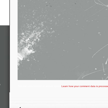
o
This site uses Akismet to reduce spam.
Learn how your comment data is process