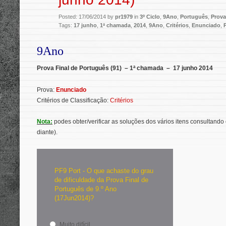
Posted: 17/06/2014 by
pr1979
in
3º Ciclo
,
9Ano
,
Português
,
Prova
Tags:
17 junho
,
1ª chamada
,
2014
,
9Ano
,
Critérios
,
Enunciado
,
9Ano
Prova Final de Português (91) – 1ª chamada – 17 junho 2014
Prova:
Enunciado
Critérios de Classificação:
Critérios
Nota:
podes obter/verificar as soluções dos vários itens consultando 
diante).
PF9 Port - O que achaste do grau
de dificuldade da Prova Final de
Português de 9.º Ano
(17Jun2014)?
Muito difícil