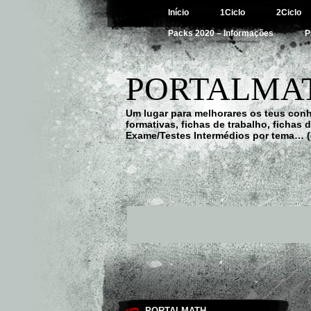
Início
1Ciclo
2Ciclo
Packs 2020 – Informações
P
PORTALMAT
Um lugar para melhorares os teus con
formativas, fichas de trabalho, fichas
Exame/Testes Intermédios por tema… (
PORTALMATH