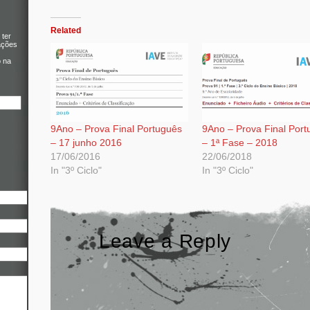
Related
 ter
ações
o na
9Ano – Prova Final Português
9Ano – Prova Final Por
– 17 junho 2016
– 1ª Fase – 2018
17/06/2016
22/06/2018
In "3º Ciclo"
In "3º Ciclo"
Leave a Reply