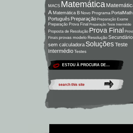
Matemática
Matemátic
MACS
A
Matemática B
PortalMath
Novo Programa
Preparação
Português
Preparação Exame
Preparação Prova Final
Preparação Teste Intermédio
Prova Final
Proposta de Resolução
Prov
Secundário
Resolução
provas modelo
Finais
Soluções
Teste
sem calculadora
Intermédio
Testes
ESTOU À PROCURA DE…