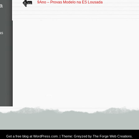
9Ano – Provas Modelo na ES Lousada
a
as
Get a free blog at WordPress.com
. | Theme: Greyzed by
The Forge Web Creations
.