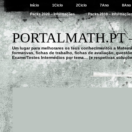
Início
1Ciclo
2Ciclo
7Ano
8Ano
Packs 2020 – Informações
Packs 2019 – Informaçõe
PORTALMATH.PT 
Um lugar para melhorares os teus conhecimentos a Matemá
formativas, fichas de trabalho, fichas de avaliação, quest
Exame/Testes Intermédios por tema… (e respetivas soluçõe