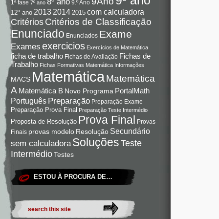
9Ano
8º ano
9.º Ano
1ª fase
7º ano
com calculadora
2013
2014
12º ano
2015
Critérios de Classificação
Critérios
Enunciado
Exame
Enunciados
exercicios
Exames
Exercícios de Matemática
Fichas de
ficha de trabalho
Fichas de Avaliação
Trabalho
Fichas Formativas Matemática
Informações
Matemática
Matemática
MACS
A
Matemática B
PortalMath
Novo Programa
Preparação
Português
Preparação Exame
Preparação Prova Final
Preparação Teste Intermédio
Prova Final
Proposta de Resolução
Provas
Secundário
Resolução
provas modelo
Finais
Soluções
Teste
sem calculadora
Intermédio
Testes
ESTOU À PROCURA DE…