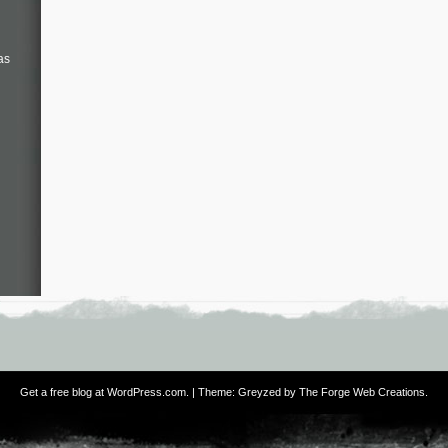
as
Get a free blog at WordPress.com
. | Theme: Greyzed by
The Forge Web Creations
.