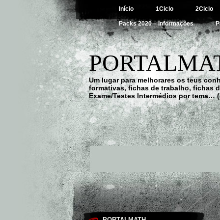
Início
1Ciclo
2Ciclo
Packs 2020 – Informações
P
PORTALMAT
Um lugar para melhorares os teus con
formativas, fichas de trabalho, fichas
Exame/Testes Intermédios por tema… (
PORTALMATH