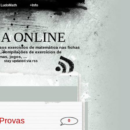
LudoMath
+Info
A ONLINE
os exercícios de matemática nas fichas
s, compilações de exercícios de
emas, jogos, …
stay updated via rss
 Provas
0