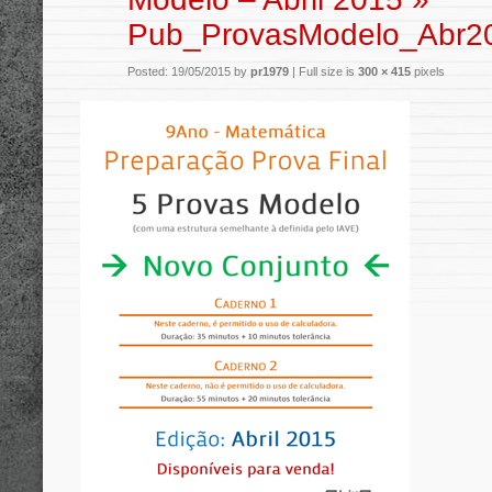
Pub_ProvasModelo_Abr2
Posted: 19/05/2015 by
pr1979
|
Full size is
300 × 415
pixels