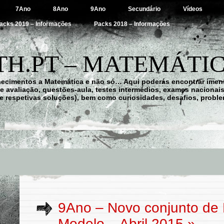
7Ano
8Ano
9Ano
Secundário
Vídeos
acks 2019 – Informações
Packs 2018 – Informações
H.PT – MATEMÁTIC
hecimentos a Matemática e não só… Aqui poderás encontrar imens
 de avaliação, questões-aula, testes intermédios, exames nacionai
e respetivas soluções), bem como curiosidades, desafios, probl
9Ano – Novo conjunto de
Modelo – Abril 2015
»