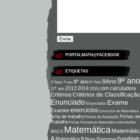
PORTALMATH@FACEBOOK
ETIQUETAS
9º ano
9Ano
8º ano
9.º Ano
1ª fase
7º ano
com calculadora
2013
2014
12º ano
2015
Critérios de Classificaçã
Critérios
Enunciado
Exame
Enunciados
exercicios
Exames
Exercícios de Matemática
Fichas de
ficha de trabalho
Fichas de Avaliação
Trabalho
Fichas Formativas Matemática
Informações
Matemática
Matemátic
MACS
A
Matemática B
PortalMath
Novo Programa