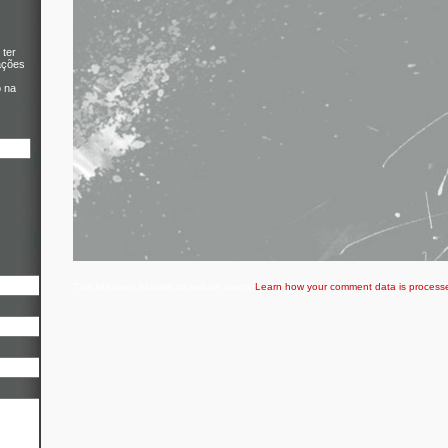
 ter
ações
o na
This site uses Akismet to reduce spam.
Learn how your comment data is process